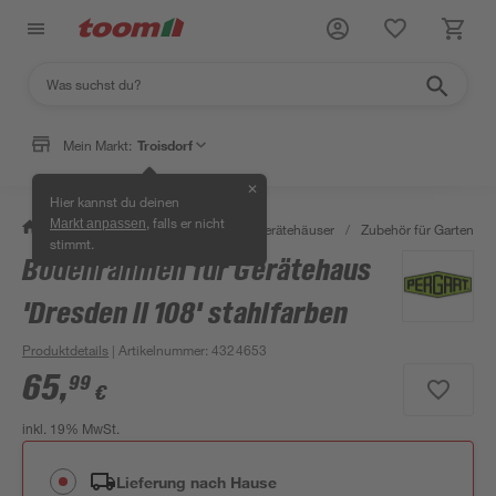
Mein Markt:
Troisdorf
✕
Hier kannst du deinen
, falls er nicht
Markt anpassen
/
Garten & Freizeit
/
Garten- & Gerätehäuser
/
Zubehör für Gartenhäu
stimmt.
Bodenrahmen für Gerätehaus
'Dresden ll 108' stahlfarben
Produktdetails
| Artikelnummer
:
4324653
65
,
99
€
inkl. 19% MwSt.
Lieferung nach Hause