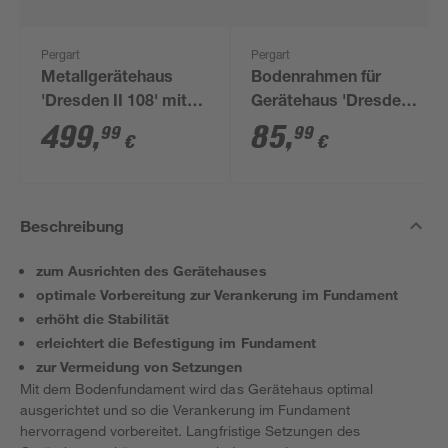
Pergart
Pergart
Metallgerätehaus
Bodenrahmen für
'Dresden II 108' mit
Gerätehaus 'Dresden
Schiebetür
ll 1012' stahlfarben
499
,
85
,
99
99
€
€
schiefergrau/weiß 301
x 238 x 214 cm
Beschreibung
zum Ausrichten des Gerätehauses
optimale Vorbereitung zur Verankerung im Fundament
erhöht die Stabilität
erleichtert die Befestigung im Fundament
zur Vermeidung von Setzungen
Mit dem Bodenfundament wird das Gerätehaus optimal
ausgerichtet und so die Verankerung im Fundament
hervorragend vorbereitet. Langfristige Setzungen des