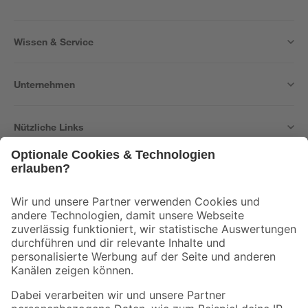
Wissen & Service
Unternehmen
Nützliche Links
Bleib auf dem Laufenden mit unserem Newsletter
Der toom Newsletter: Keine Angebote und Aktionen mehr verpassen!
Zur Newsletter Anmeldung
Folge uns