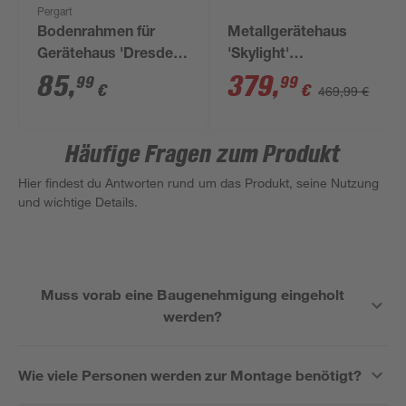
Pergart
Bodenrahmen für
Metallgerätehaus
Gerätehaus 'Dresden
'Skylight'
ll 1012' stahlfarben
anthrazit/weiß 263,5 x
85
,
379
,
99
99
€
€
469,99 €
184,3 x 201,8 cm
Häufige Fragen zum Produkt
Hier findest du Antworten rund um das Produkt, seine Nutzung
und wichtige Details.
Muss vorab eine Baugenehmigung eingeholt
werden?
Wie viele Personen werden zur Montage benötigt?