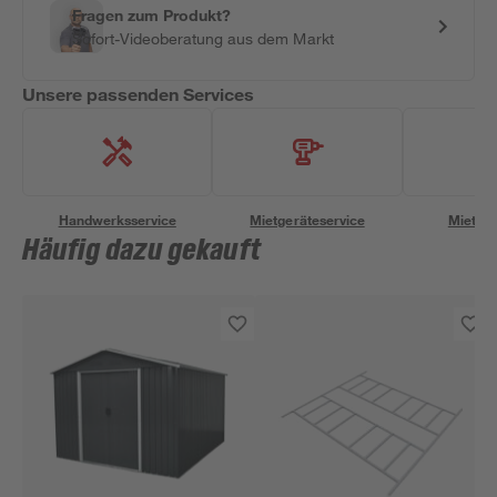
Fragen zum Produkt?
Sofort-Videoberatung aus dem Markt
Unsere passenden Services
Handwerksservice
Mietgeräteservice
Miettra
Häufig dazu gekauft