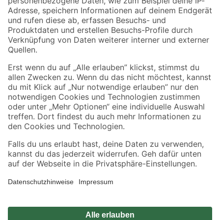
Zahlungsarten
Versandarten
Sicher einkaufen
Jetzt die toom-App herunterladen
Alle Preisangaben in EUR inkl. gesetzl. MwSt.. Die dargestellten Angebote sind unter
Umständen nicht in allen Märkten verfügbar. Die angegebenen Verfügbarkeiten beziehen
sich auf den unter "Mein Markt" ausgewählten toom Baumarkt. Alle Angebote und
Produkte nur solange der Vorrat reicht.
*Paketversand ab 59 € versandkostenfrei, gilt nicht für Artikel mit Speditionsversand, hier
fallen zusätzliche Versandkosten an.
Datenschutz
Privatsphäre
Impressum
AGB