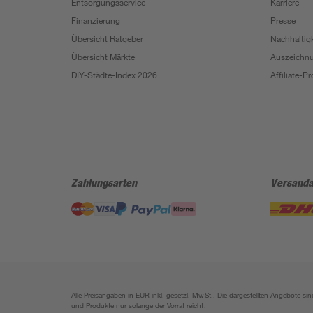
Entsorgungsservice
Karriere
Finanzierung
Presse
Übersicht Ratgeber
Nachhaltigk
Übersicht Märkte
Auszeichn
DIY-Städte-Index 2026
Affiliate-
Zahlungsarten
Versanda
Alle Preisangaben in EUR inkl. gesetzl. MwSt.. Die dargestellten Angebote 
und Produkte nur solange der Vorrat reicht.