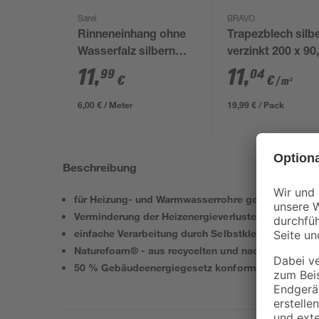
Sarei
BRAVO
Rinneneinhang ohne
Trapezblech silb
Wasserfalz silbern
verzinkt 200 x 90
200 cm
0,035 cm
11
,
11
,
99
04
€
€
/ m²
6,00 € / Meter
19,99 € / Pack
Beschreibung
für Heizung- und Warmwasserrohre geeignet
Verminderung der Heizenergieverluste bis zu 68 %
einfache Verarbeitung durch Selbstklebeverschlus
Naturefoam® - aus recycelten und nachwachsende
50 % Gebäudeenergiegesetz konform