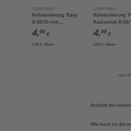
CLIMATUBE®
CLIMATUBE®
Rohrisolierung 'Easy'
Rohrisolierung 'F
Ø 28/25 mm
Kautschuk Ø 28/
Dämmstärke
mm Dämmstärk
4
,
4
,
99
99
€
€
selbstklebend, 1 m
selbstklebend, 1
4,99 € / Meter
4,99 € / Meter
Hier f
Schützt die Isoli
Wie hoch ist die 