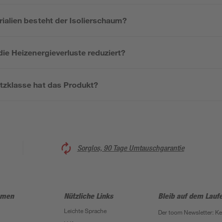
ialien besteht der Isolierschaum?
ie Heizenergieverluste reduziert?
tzklasse hat das Produkt?
Sorglos, 90 Tage Umtauschgarantie
hmen
Nützliche Links
Bleib auf dem Lauf
Leichte Sprache
Der toom Newsletter: K