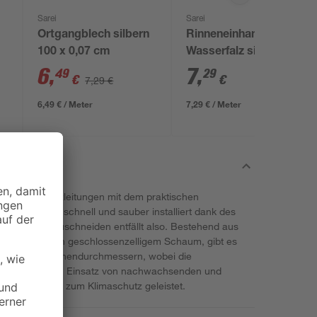
Sarei
Sarei
Ortgangblech silbern
Rinneneinhang ohne
100 x 0,07 cm
Wasserfalz silbern
100 x 12,5 cm
6
,
7
,
49
29
€
€
7,29 €
6,49 € / Meter
7,29 € / Meter
bei Ihren Heizleitungen mit dem praktischen
asy". Er ist schnell und sauber installiert dank des
. Lästiges Zuschneiden entfällt also. Bestehend aus
len in Form von geschlossenzelligem Schaum, gibt es
rschiedenen Innendurchmessern, wobei die
rägt. Durch den Einsatz von nachwachsenden und
m ein Beitrag zum Klimaschutz geleistet.