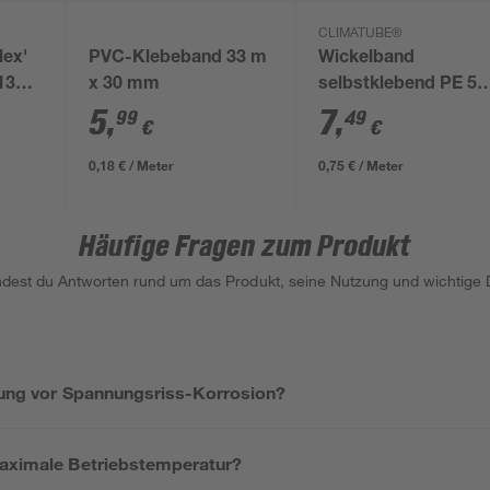
CLIMATUBE®
lex'
PVC-Klebeband 33 m
Wickelband
13
x 30 mm
selbstklebend PE 50
e
mm x 10 m
5
,
7
,
99
49
€
€
 m
0,18 € / Meter
0,75 € / Meter
Häufige Fragen zum Produkt
indest du Antworten rund um das Produkt, seine Nutzung und wichtige D
erung vor Spannungsriss-Korrosion?
maximale Betriebstemperatur?