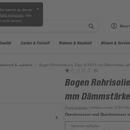
✕
ier kannst du deinen
, falls
Markt anpassen
r nicht stimmt.
Mein 
Sanitär
Garten & Freizeit
Wohnen & Haushalt
Wissen & Servic
stechnik & -zubehör
/
Bogen Rohrisolierung 'Easy' Ø 35/13 mm Dämmstärke, sel
(1)
Bogen Rohrisolie
mm Dämmstärke,
Produktdetails
| Artikelnummer
:
3150156
Durchmesser und Durchmesser m
Varianten aufrufen: