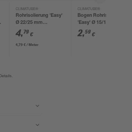
CLIMATUBE®
CLIMATUBE®
Rohrisolierung 'Easy'
Bogen Rohrisolierung
Ø 22/25 mm
'Easy' Ø 15/13 mm
Dämmstärke
Dämmstärke,
4
,
2
,
79
59
€
€
selbstklebend, 1 m
selbstklebend
4,79 € / Meter
etails.