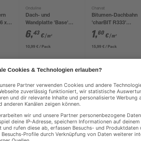
Onduline
Charvat
ern
Dach- und
Bitumen-Dachbahn
,6 x
Wandplatte 'Base'
'charBIT R333'
schwarz 200 x 85,5 x
besandet schwarz
6
,
1
,
43
60
€
€
/ m²
/ m²
0,26 cm
100 x 1000 cm
10,99 € / Pack
15,99 € / Pack
Reduzieren Sie den Wärmeverlust 
Rohrisolierungsbogen "Climatube® E
selbstklebenden Verschlusssystems
ssystem
hochwertigem, flexiblem Polyethy
n Rohstoffen
den Bogen je nach Bedarf mit ve
Materialstärke jeweils 13 mm bet
recyclebaren Rohstoffen wird zude