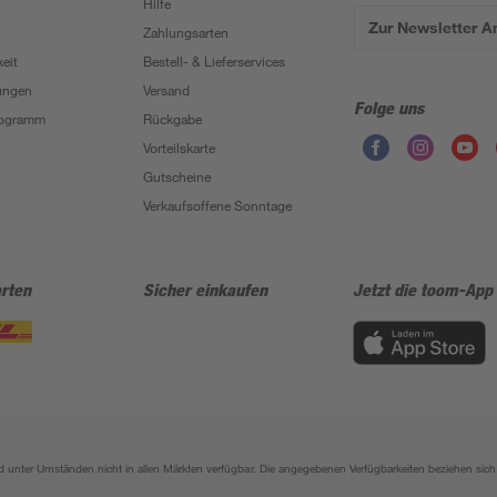
Hilfe
Zur Newsletter 
Zahlungsarten
eit
Bestell- & Lieferservices
ungen
Versand
Folge uns
Programm
Rückgabe
Vorteilskarte
Gutscheine
Verkaufsoffene Sonntage
rten
Sicher einkaufen
Jetzt die toom-App
sind unter Umständen nicht in allen Märkten verfügbar. Die angegebenen Verfügbarkeiten beziehen s