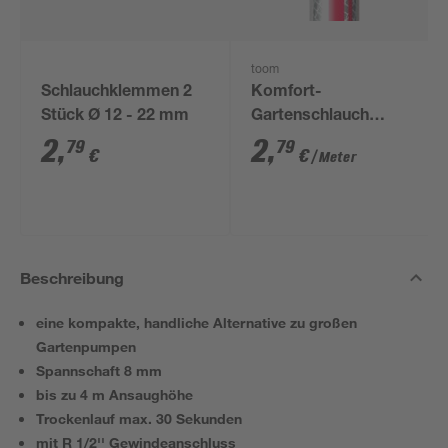
toom
Schlauchklemmen 2
Komfort-
Stück Ø 12 - 22 mm
Gartenschlauch
phthalatfrei 1/2"
2
,
2
,
79
79
€
€
/ Meter
Beschreibung
eine kompakte, handliche Alternative zu großen
Gartenpumpen
Spannschaft 8 mm
bis zu 4 m Ansaughöhe
Trockenlauf max. 30 Sekunden
mit R 1/2'' Gewindeanschluss