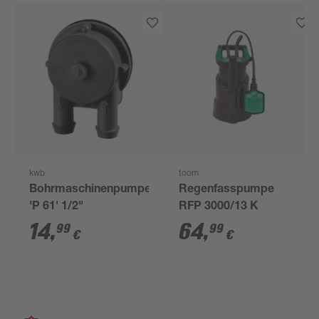
kwb
toom
Bohrmaschinenpumpe
Regenfasspumpe
'P 61' 1/2"
RFP 3000/13 K
14
,
64
,
99
99
€
€