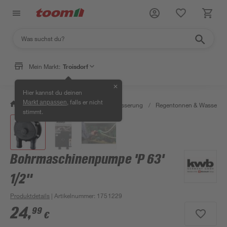
Mein Markt:
Troisdorf
✕
Hier kannst du deinen
, falls er nicht
Markt anpassen
/
Garten & Freizeit
/
Gartenbewässerung
/
Regentonnen & Wasserta
stimmt.
Bohrmaschinenpumpe 'P 63'
1/2"
Produktdetails
| Artikelnummer
:
1751229
24
,
99
€