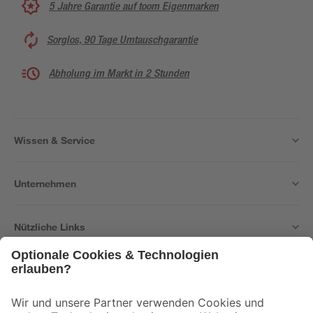
5 Jahre Garantie auf toom Eigenmarken
Sorglos, 90 Tage Umtauschgarantie
Abholung im Markt in 2 Stunden
Wissen & Service
Unternehmen
Nützliche Links
Bleib auf dem Laufenden mit unserem Newsletter
Der toom Newsletter: Keine Angebote und Aktionen mehr verpassen!