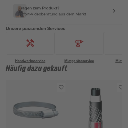
Fragen zum Produkt?
Sofort-Videoberatung aus dem Markt
Unsere passenden Services
Handwerksservice
Mietgeräteservice
Miettra
Häufig dazu gekauft