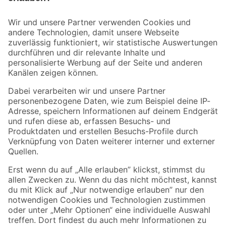
Bleib auf dem Laufenden mit unserem Newsletter
Der toom Newsletter: Keine Angebote und Aktionen mehr verpassen!
Zur Newsletter Anmeldung
Folge uns
Zahlungsarten
Versandarten
Sicher einkaufen
Jetzt die toom-App herunterladen