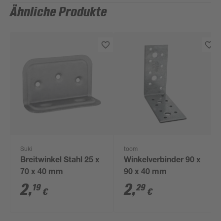
Ähnliche Produkte
Suki
toom
Breitwinkel Stahl 25 x
Winkelverbinder 90 x
70 x 40 mm
90 x 40 mm
2
,
2
,
19
29
€
€