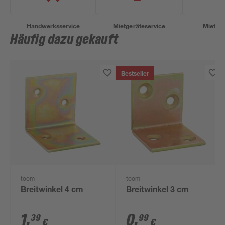
Handwerksservice
Mietgeräteservice
Miettra
Häufig dazu gekauft
Bestseller
toom
toom
Breitwinkel 4 cm
Breitwinkel 3 cm
1
,
0
,
39
99
€
€