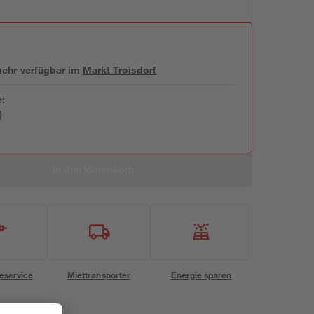
 mehr verfügbar
im
Markt
Troisdorf
e:
)
In den Warenkorb
eservice
Miettransporter
Energie sparen