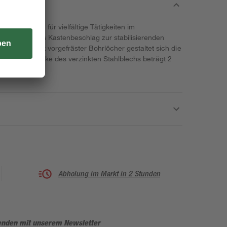
x lässt sich für vielfältige Tätigkeiten im
ann bspw. als Kastenbeschlag zur stabilisierenden
dienen. Dank vorgefräster Bohrlöcher gestaltet sich die
e Materialstärke des verzinkten Stahlblechs beträgt 2
Abholung im Markt in 2 Stunden
enden mit unserem Newsletter