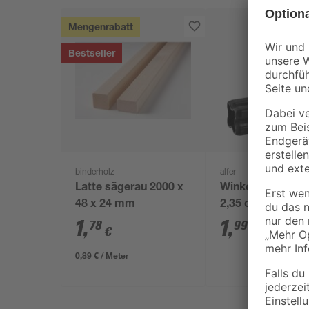
Mengenrabatt
Bestseller
binderholz
alfer
Latte sägerau 2000 x
Winkelverbinder 
48 x 24 mm
2,35 cm
1
,
1
,
78
99
€
€
0,89 € / Meter