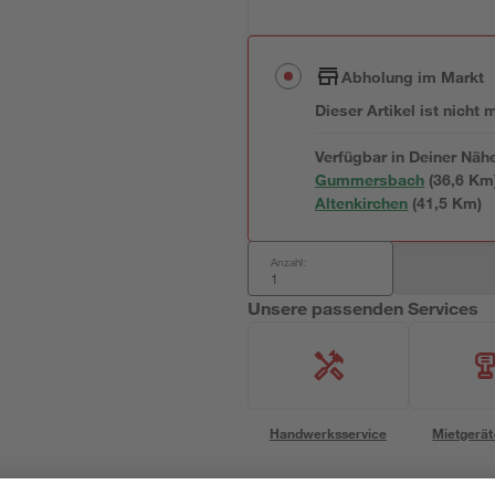
Abholung im Markt
Dieser Artikel ist nicht
Verfügbar in Deiner Näh
Gummersbach
(
36,6
 Km
Altenkirchen
(
41,5
 Km)
Anzahl:
Unsere passenden Services
Handwerksservice
Mietgerät