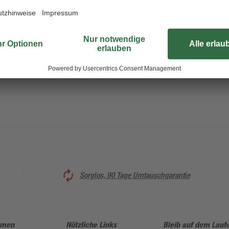
Der Breitwinkel von der Marke Conne
Heimwerkerbereich einsetzen. Er k
Konstruktion von Eckverbindungen 
ntage
Montage als besonders einfach. Di
mm.
Sorglos, 90 Tage Umtauschgarantie
hmen
Nützliche Links
Bleib auf dem Lauf