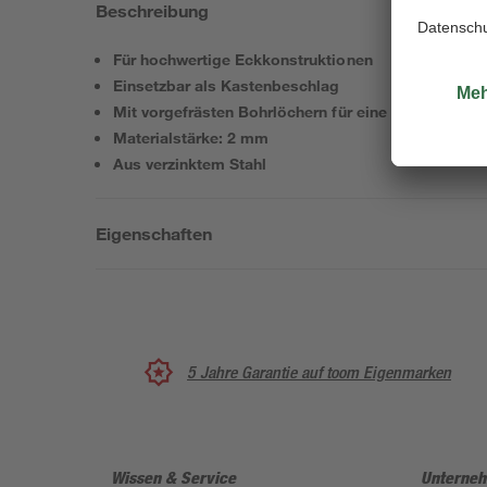
Beschreibung
Für hochwertige Eckkonstruktionen
Einsetzbar als Kastenbeschlag
Mit vorgefrästen Bohrlöchern für eine einfache Mo
Materialstärke: 2 mm
Aus verzinktem Stahl
Eigenschaften
5 Jahre Garantie auf toom Eigenmarken
Wissen & Service
Unterne