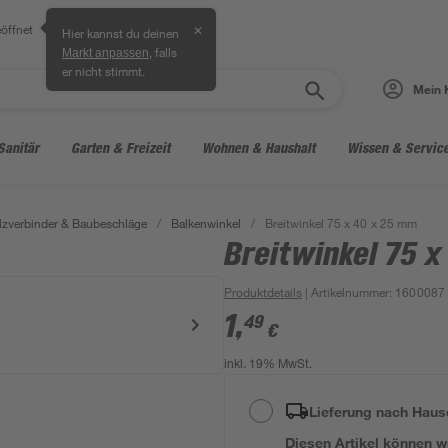
öffnet
✕
Hier kannst du deinen
, falls
Markt anpassen
er nicht stimmt.
Mein 
Sanitär
Garten & Freizeit
Wohnen & Haushalt
Wissen & Servic
lzverbinder & Baubeschläge
/
Balkenwinkel
/
Breitwinkel 75 x 40 x 25 mm
Breitwinkel 75 
Produktdetails
| Artikelnummer
:
1600087
1
,
49
€
inkl. 19% MwSt.
Lieferung nach Haus
Diesen Artikel können wir