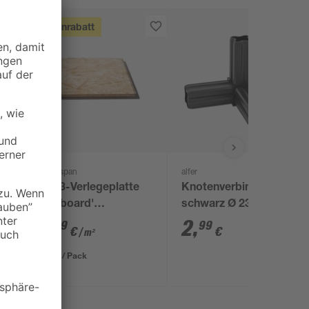
Mengenrabatt
Kronospan
alfer
OSB3-Verlegeplatte
Knotenverbinder
'Cityboard'
schwarz Ø 23,5 mm
ungeschliffen 1690 x
5
,
2
,
99
99
€
€
/ m²
634 x 12 mm
6,41 € / Pack