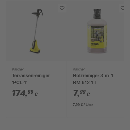
Kärcher
Kärcher
Terrassenreiniger
Holzreiniger 3-in-1
'PCL 4'
RM 612 1 l
174
,
7
,
99
99
€
€
7,99 € / Liter