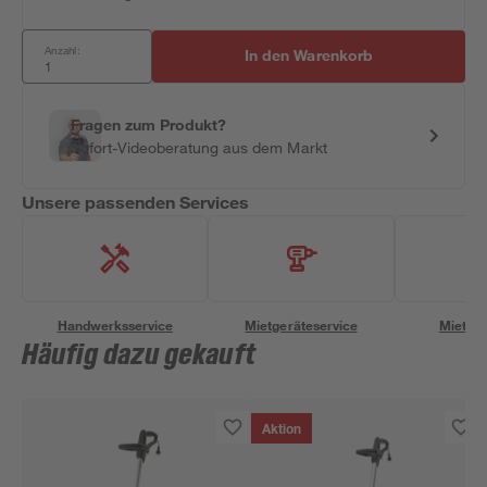
Anzahl:
In den Warenkorb
Fragen zum Produkt?
Sofort-Videoberatung aus dem Markt
Unsere passenden Services
Handwerksservice
Mietgeräteservice
Miettra
Häufig dazu gekauft
Aktion