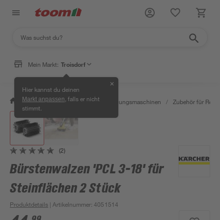
Mein Markt:
Troisdorf
✕
Hier kannst du deinen
, falls er nicht
Markt anpassen
/
Werkstatt & Maschinen
/
Reinigungsmaschinen
/
Zubehör für Rein
stimmt.
(2)
Bürstenwalzen 'PCL 3-18' für
Steinflächen 2 Stück
Produktdetails
| Artikelnummer
:
4051514
99