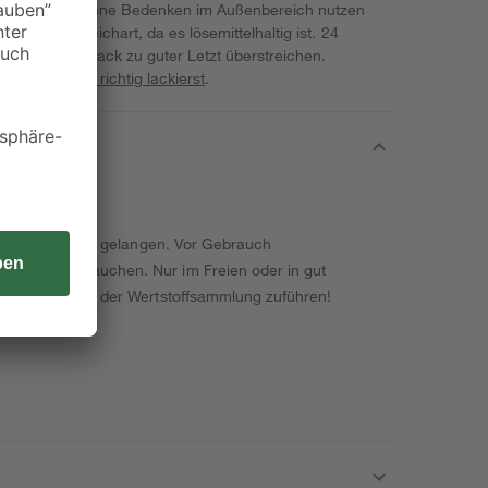
 sodass du es ohne Bedenken im Außenbereich nutzen
tig in der Streichart, da es lösemittelhaltig ist. 24
du den Buntlack zu guter Letzt überstreichen.
ne
Bauprojekte richtig lackierst
.
ände von Kindern gelangen. Vor Gebrauch
lten. Nicht rauchen. Nur im Freien oder in gut
ig restentleert der Wertstoffsammlung zuführen!