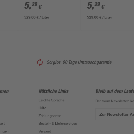
nd 12
orangegelb glänzend
schokobraun matt 1
5
,
5
,
29
29
€
€
12 ml
ml
529,00 € / Liter
529,00 € / Liter
Sorglos, 90 Tage Umtauschgarantie
hmen
Nützliche Links
Bleib auf dem Lauf
Leichte Sprache
Der toom Newsletter: K
Hilfe
Zur Newsletter 
Zahlungsarten
eit
Bestell- & Lieferservices
ungen
Versand