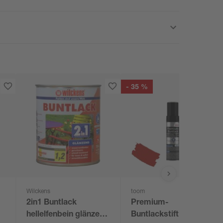
- 35 %
Wilckens
toom
2in1 Buntlack
Premium-
hellelfenbein glänzend
Buntlackstift feuerrot