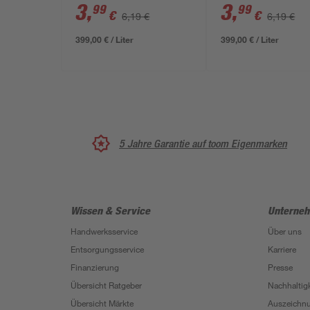
schokobraun
purpurrot glänze
3
,
3
,
99
99
€
€
6,19 €
6,19 €
glänzend 12 ml
ml
399,00 € / Liter
399,00 € / Liter
5 Jahre Garantie auf toom Eigenmarken
Wissen & Service
Unterne
Handwerksservice
Über uns
Entsorgungsservice
Karriere
Finanzierung
Presse
Übersicht Ratgeber
Nachhaltigk
Übersicht Märkte
Auszeichn