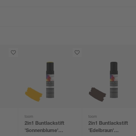
toom
toom
2in1 Buntlackstift
2in1 Buntlackstift
'Sonnenblume'
'Edelbraun'