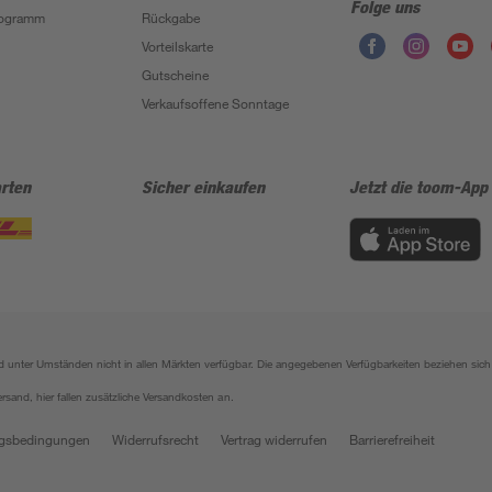
Folge uns
Programm
Rückgabe
Vorteilskarte
Gutscheine
Verkaufsoffene Sonntage
rten
Sicher einkaufen
Jetzt die toom-App
sind unter Umständen nicht in allen Märkten verfügbar. Die angegebenen Verfügbarkeiten beziehen s
ersand, hier fallen zusätzliche Versandkosten an.
gsbedingungen
Widerrufsrecht
Vertrag widerrufen
Barrierefreiheit