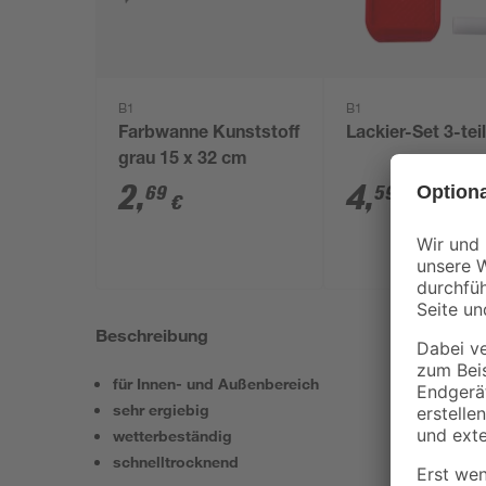
B1
B1
Farbwanne Kunststoff
Lackier-Set 3-tei
grau 15 x 32 cm
2
,
4
,
69
59
€
€
Beschreibung
für Innen- und Außenbereich
sehr ergiebig
wetterbeständig
schnelltrocknend