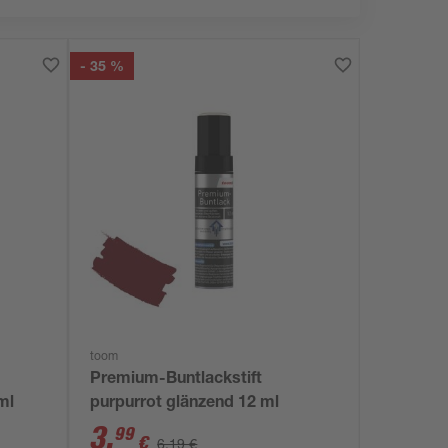
- 35 %
toom
Premium-Buntlackstift
ml
purpurrot glänzend 12 ml
3
,
99
€
6,19 €