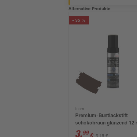
Alternative Produkte
- 35 %
toom
Premium-Buntlackstift
schokobraun glänzend 12 
3
,
99
€
6,19 €