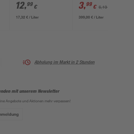
2
750 ml
glänzend 12 ml
12
,
3
,
99
99
€
€
6,19 €
17,32 € / Liter
399,00 € / Liter
Abholung im Markt in 2 Stunden
enden mit unserem Newsletter
eine Angebote und Aktionen mehr verpassen!
Anmeldung