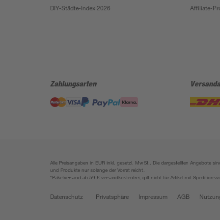
DIY-Städte-Index 2026
Affiliate-
Zahlungsarten
Versanda
Alle Preisangaben in EUR inkl. gesetzl. MwSt.. Die dargestellten Angebote 
und Produkte nur solange der Vorrat reicht.
*Paketversand ab 59 € versandkostenfrei, gilt nicht für Artikel mit Speditionsv
Datenschutz
Privatsphäre
Impressum
AGB
Nutzun