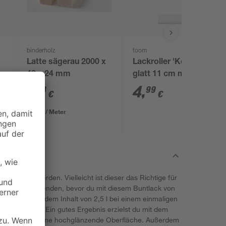
binderholz
toom
Latte sägerau 2000 x
Lackroller 'Komfort'
48 x 24 mm
glatt 11 cm mit
kurzem Bügel
1
,
4
,
78
99
€
€
0,89 € / Meter
erwendet werden. Vielleicht ist dieser das Richtige für
lltest du verwenden, bevor du mit diesem Buntlack von
u kannst mit dem Inhalt von 2,5 l bei einem einmaligen
m² behandeln. Ein gutes Ergebnis erzielst du mit dem
So schaffst du eine hochglänzende Oberfläche. Außerdem