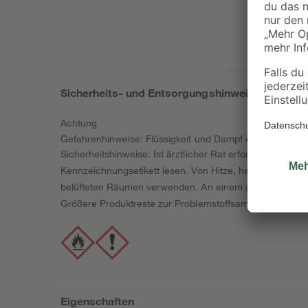
Sicherheits- und Entsorgungshinweise
Achtung
Gefahrenhinweise: Flüssigkeit und Dampf entzündbar. 
Sicherheitshinweise: Ist ärztlicher Rat erforderlich, V
Kennzeichnungsetikett lesen. Von Hitze, heißen Oberflä
belüfteten Räumen verwenden. An einem gut belüfteten Or
Größere Produktreste zur Problemstoffsammelstelle brin
Eigenschaften