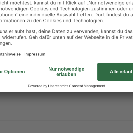
ist es wetter- und UV-beständig,
kannst. Darüber hinaus ist es vielfäl
Stunden nach dem Anstrich kannst 
Erfahre mehr darüber, wie du dei
Kann Schläfrigkeit und Benommenheit verursachen.
erpackung oder Kennzeichnungsetikett bereithalten. Darf nicht in die H
chen, Funken, offenen Flammen sowie anderen Zündquellenarten fernha
t aufbewahren. Behälter dicht verschlossen halten. Behälter nur völl
gen. Freisetzung in die Umwelt vermeiden.