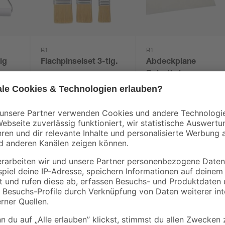
B1
B1
lig
Flachpinselset 3-tlg.
Abdeckplane
Polyethylen
transparent 4 x 5 m
5
,
0
,
59
06
€
€
/ m²
1,29 € / Pack
Lacke können in vielen Bereichen v
dein Projekt? Eine Grundierung so
Wilckens Farben Gmbh arbeitest. D
Anstrich große Flächen bis zu 12 
Anstrichmittel bei 2 Anstrichen. 