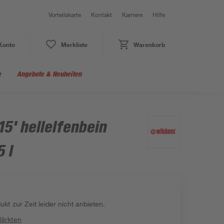
Vorteilskarte
Kontakt
Karriere
Hilfe
Konto
Merkliste
Warenkorb
e
Angebote & Neuheiten
15' hellelfenbein
 l
kt zur Zeit leider nicht anbieten.
Märkten