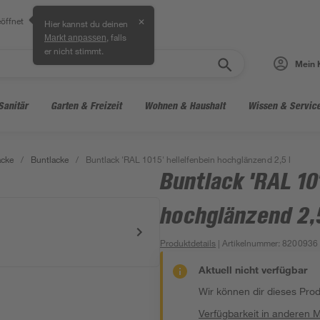
öffnet
✕
Hier kannst du deinen
, falls
Markt anpassen
er nicht stimmt.
Mein 
Sanitär
Garten & Freizeit
Wohnen & Haushalt
Wissen & Servic
acke
/
Buntlacke
/
Buntlack 'RAL 1015' hellelfenbein hochglänzend 2,5 l
Buntlack 'RAL 10
hochglänzend 2,5
Produktdetails
| Artikelnummer
:
8200936
Aktuell nicht verfügbar
Wir können dir dieses Produ
Verfügbarkeit in anderen 