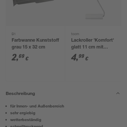
B1
toom
Farbwanne Kunststoff
Lackroller 'Komfort'
grau 15 x 32 cm
glatt 11 cm mit
kurzem Bügel
2
,
4
,
69
99
€
€
Beschreibung
für Innen- und Außenbereich
sehr ergiebig
wetterbeständig
schnelltrocknend