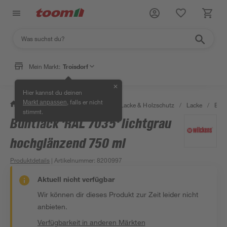
Mein Markt:
Troisdorf
✕
Hier kannst du deinen
, falls er nicht
Markt anpassen
/
Bauen & Renovieren
/
Farben, Lacke & Holzschutz
/
Lacke
/
Bunt
stimmt.
Buntlack 'RAL 7035' lichtgrau
hochglänzend 750 ml
Produktdetails
| Artikelnummer
:
8200997
Aktuell nicht verfügbar
Wir können dir dieses Produkt zur Zeit leider nicht
anbieten.
Verfügbarkeit in anderen Märkten