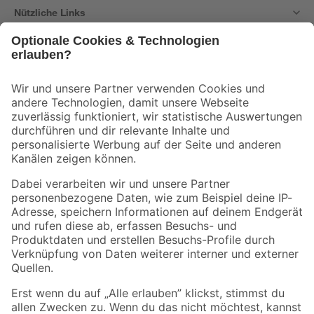
Nützliche Links
Bleib auf dem Laufenden mit unserem Newsletter
Der toom Newsletter: Keine Angebote und Aktionen mehr verpassen!
Zur Newsletter Anmeldung
Folge uns
Zahlungsarten
Versandarten
Sicher einkaufen