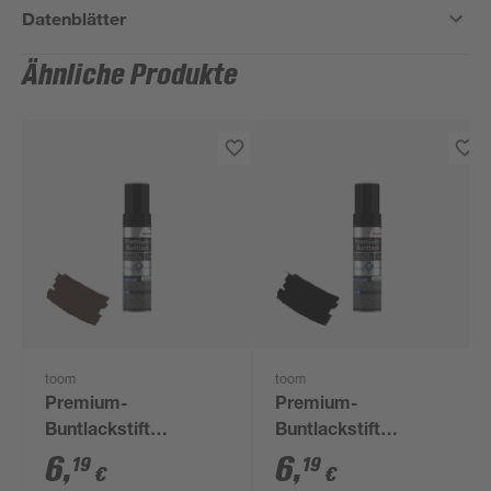
Datenblätter
Ähnliche Produkte
toom
toom
Premium-
Premium-
Buntlackstift
Buntlackstift
schokobraun
tiefschwarz
6
,
6
,
19
19
€
€
glänzend 12 ml
seidenmatt 12 ml