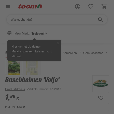
Mein Markt:
Troisdorf
✕
Hier kannst du deinen
, falls er nicht
Markt anpassen
/
Garten & Freizeit
/
Pflanzen
/
Sämereien
/
Gemüsesamen
/
Bus
stimmt.
Buschbohnen 'Valja'
Produktdetails
| Artikelnummer
:
2012817
1
,
99
€
inkl. 7% MwSt.