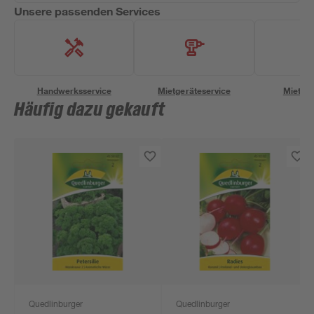
Unsere passenden Services
Handwerksservice
Mietgeräteservice
Miettra
Häufig dazu gekauft
Quedlinburger
Quedlinburger