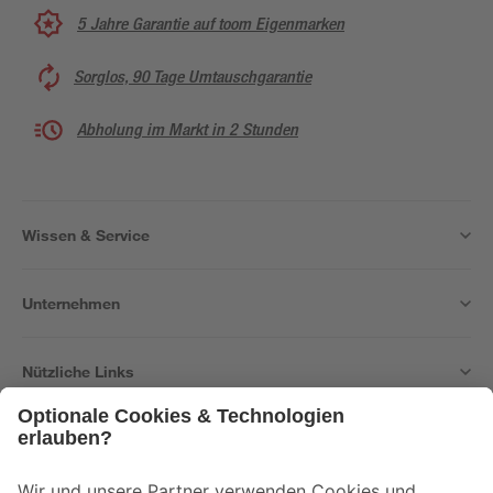
5 Jahre Garantie auf toom Eigenmarken
Sorglos, 90 Tage Umtauschgarantie
Abholung im Markt in 2 Stunden
Wissen & Service
Unternehmen
Nützliche Links
Bleib auf dem Laufenden mit unserem Newsletter
Der toom Newsletter: Keine Angebote und Aktionen mehr verpassen!