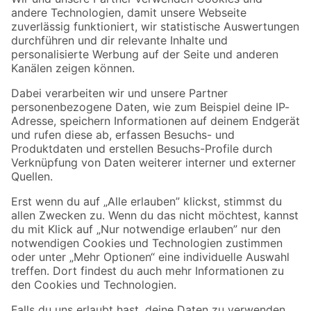
Zur Newsletter Anmeldung
Folge uns
Zahlungsarten
Versandarten
Sicher einkaufen
Jetzt die toom-App herunterladen