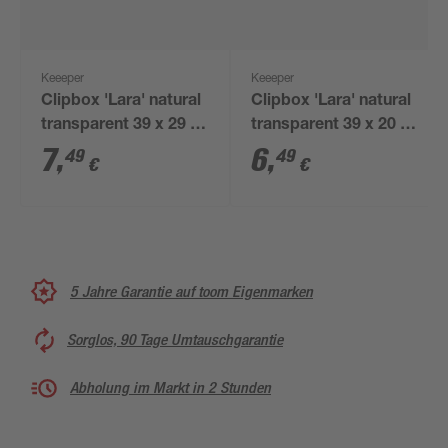
Keeeper
Keeeper
Clipbox 'Lara' natural
Clipbox 'Lara' natural
transparent 39 x 29 x
transparent 39 x 20 x
16,5 cm 12,5 l mit
16,5 cm 8,35 l mit
7
,
6
,
49
49
€
€
Deckel
Deckel
5 Jahre Garantie auf toom Eigenmarken
Sorglos, 90 Tage Umtauschgarantie
Abholung im Markt in 2 Stunden