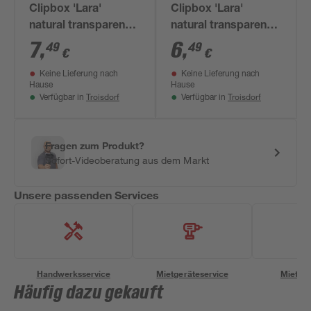
Clipbox 'Lara'
Clipbox 'Lara'
natural transparent
natural transparent
39 x 29 x 16,5 cm
39 x 20 x 16,5 cm
7
,
6
,
49
49
€
€
12,5 l mit Deckel
8,35 l mit Deckel
Keine Lieferung nach
Keine Lieferung nach
Hause
Hause
Troisdorf
Troisdorf
Verfügbar in
Verfügbar in
Fragen zum Produkt?
Sofort-Videoberatung aus dem Markt
Unsere passenden Services
Handwerksservice
Mietgeräteservice
Miettra
Häufig dazu gekauft