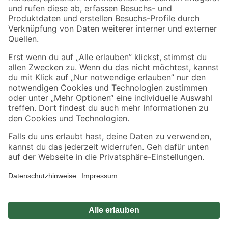
Zahlungsarten
Versandarten
Sicher einkaufen
Jetzt die toom-App herunterladen
Alle Preisangaben in EUR inkl. gesetzl. MwSt.. Die dargestellten Angebote sind unter
Umständen nicht in allen Märkten verfügbar. Die angegebenen Verfügbarkeiten beziehen
sich auf den unter "Mein Markt" ausgewählten toom Baumarkt. Alle Angebote und
Produkte nur solange der Vorrat reicht.
*Paketversand ab 59 € versandkostenfrei, gilt nicht für Artikel mit Speditionsversand, hier
fallen zusätzliche Versandkosten an.
Datenschutz
Privatsphäre
Impressum
AGB
Nutzungsbedingungen
Widerrufsrecht
Vertrag widerrufen