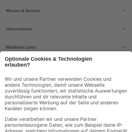
Wissen & Service
Unternehmen
Nützliche Links
Bleib auf dem Laufenden mit unserem Newsletter
Der toom Newsletter: Keine Angebote und Aktionen mehr verpassen!
Zur Newsletter Anmeldung
Folge uns