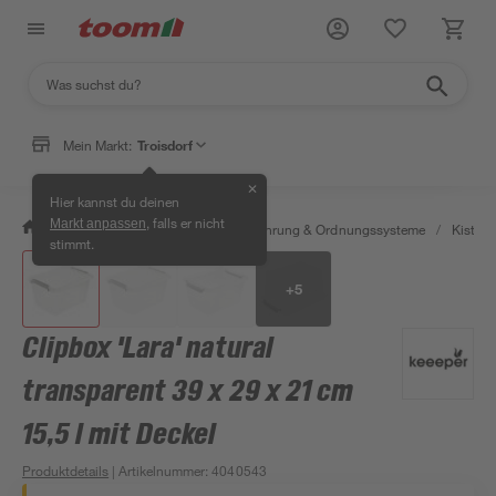
Mein Markt:
Troisdorf
✕
Hier kannst du deinen
, falls er nicht
Markt anpassen
/
Wohnen & Haushalt
/
Aufbewahrung & Ordnungssysteme
/
Kisten 
stimmt.
+
5
Clipbox 'Lara' natural
transparent 39 x 29 x 21 cm
15,5 l mit Deckel
Produktdetails
| Artikelnummer
:
4040543