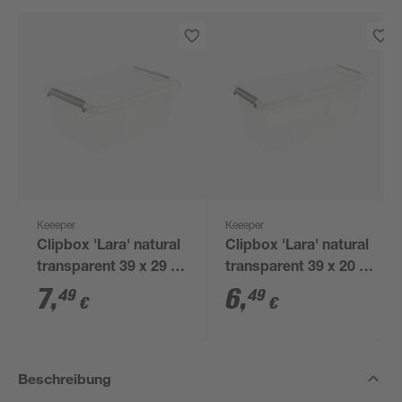
Keeeper
Keeeper
Clipbox 'Lara' natural
Clipbox 'Lara' natural
transparent 39 x 29 x
transparent 39 x 20 x
16,5 cm 12,5 l mit
16,5 cm 8,35 l mit
7
,
6
,
49
49
€
€
Deckel
Deckel
Beschreibung