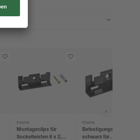
Kosche
Kosche
Montageclips für
Befestigungsclip
Sockelleisten 6 x 2,1
schwarz für