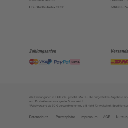
DIY-Städte-Index 2026
Affiliate-
Zahlungsarten
Versanda
Alle Preisangaben in EUR inkl. gesetzl. MwSt.. Die dargestellten Angebote 
und Produkte nur solange der Vorrat reicht.
*Paketversand ab 59 € versandkostenfrei, gilt nicht für Artikel mit Speditionsv
Datenschutz
Privatsphäre
Impressum
AGB
Nutzun