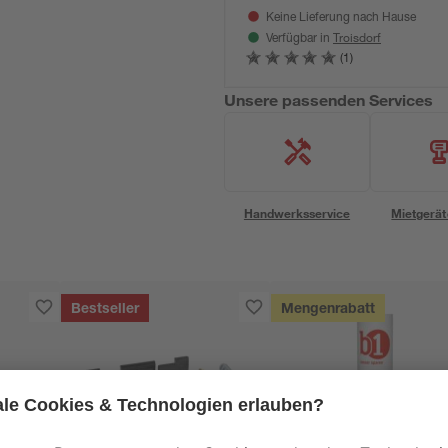
Keine Lieferung nach Hause
Troisdorf
Verfügbar in
(1)
Unsere passenden Services
Handwerksservice
Mietgerät
Bestseller
Mengenrabatt