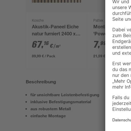
Kosche
Pattex
Akustik-Paneel Eiche
Montagekleber
natur furniert 2400 x
'Power' weiß 370
561 x 19 mm
67
,
7
,
16
99
€
€
/ m²
89,99 € / Pack
21,59 € / Kilogramm
Beschreibung
für unsichtbare Leistenbefestigung
inklusive Befestigungsmaterial
aus robustem Metall
einfache Montage