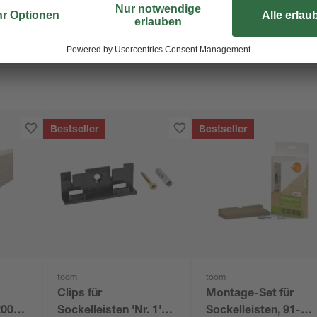
Bestseller
Bestseller
toom
toom
Clips für
Montage-Set für
2000
Sockelleisten 'Nr. 1'
Sockelleisten, 91-