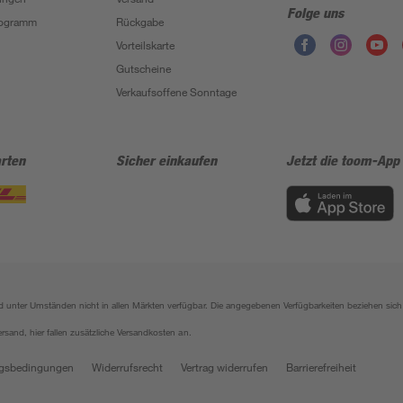
Folge uns
Programm
Rückgabe
Vorteilskarte
Gutscheine
Verkaufsoffene Sonntage
rten
Sicher einkaufen
Jetzt die toom-App
sind unter Umständen nicht in allen Märkten verfügbar. Die angegebenen Verfügbarkeiten beziehen s
ersand, hier fallen zusätzliche Versandkosten an.
gsbedingungen
Widerrufsrecht
Vertrag widerrufen
Barrierefreiheit