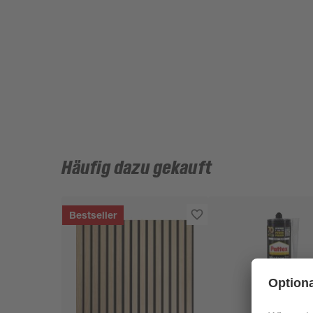
Häufig dazu gekauft
Bestseller