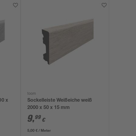
toom
00 x
Sockelleiste Weißeiche weiß
2000 x 50 x 15 mm
9
,
99
€
5,00 € / Meter