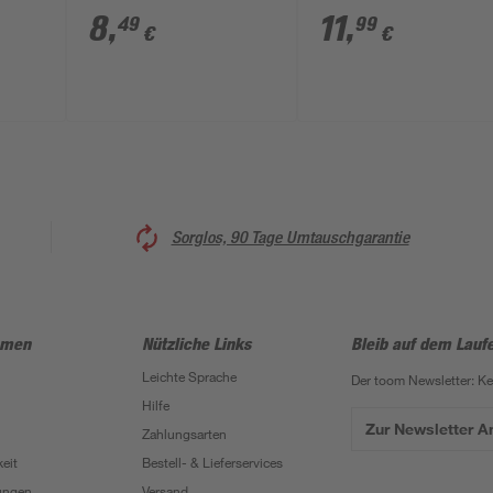
schwarz, 20 Stück
teilig
8
,
11
,
49
99
€
€
Sorglos, 90 Tage Umtauschgarantie
hmen
Nützliche Links
Bleib auf dem Lauf
Leichte Sprache
Der toom Newsletter: K
Hilfe
Zur Newsletter 
Zahlungsarten
eit
Bestell- & Lieferservices
ungen
Versand