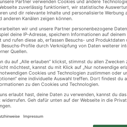
toom
B1
Clips für
Acryl weiß 280 ml
 g
Sockelleisten 'Nr. 1'
schwarz, 20 Stück
8
,
1
,
49
99
€
€
7,11 € / Liter
Nutze die Clips der Marke Kosche, 
je einer Schraube und einem Dübe
Dabei ist zu beachten, dass die C
sollten. Zudem müssen die Schrau
lässt sich die Sockelleiste einfac
entsprechende Befestigungsmateri
enthalten.