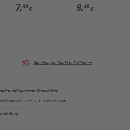
cm, 20 Stück
Sockelleisten
7
,
9
,
69
49
€
€
Abholung im Markt in 2 Stunden
enden mit unserem Newsletter
eine Angebote und Aktionen mehr verpassen!
Anmeldung