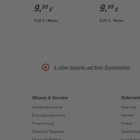
mm
x 50 x 15 mm
9
,
9
,
99
99
€
€
5,00 € / Meter
5,00 € / Meter
5 Jahre Garantie auf toom Eigenmarken
Wissen & Service
Unterne
Handwerksservice
Über uns
Entsorgungsservice
Karriere
Finanzierung
Presse
Übersicht Ratgeber
Nachhaltigk
Übersicht Märkte
Auszeichn