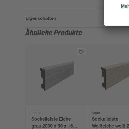
Eigenschaften
Ähnliche Produkte
toom
toom
Sockelleiste Eiche
Sockelleiste
grau 2000 x 50 x 15
Weißeiche weiß 