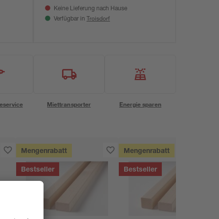
Keine Lieferung nach Hause
Troisdorf
Verfügbar in
eservice
Miettransporter
Energie sparen
Mengenrabatt
Mengenrabatt
Bestseller
Bestseller