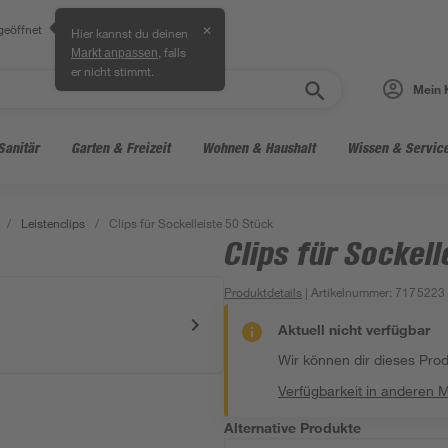
geöffnet
✕
Hier kannst du deinen
, falls
Markt anpassen
er nicht stimmt.
Mein 
Sanitär
Garten & Freizeit
Wohnen & Haushalt
Wissen & Servic
/
Leistenclips
/
Clips für Sockelleiste 50 Stück
Clips für Sockel
Produktdetails
| Artikelnummer
:
7175223
Aktuell nicht verfügbar
Wir können dir dieses Produ
Verfügbarkeit in anderen 
Alternative Produkte