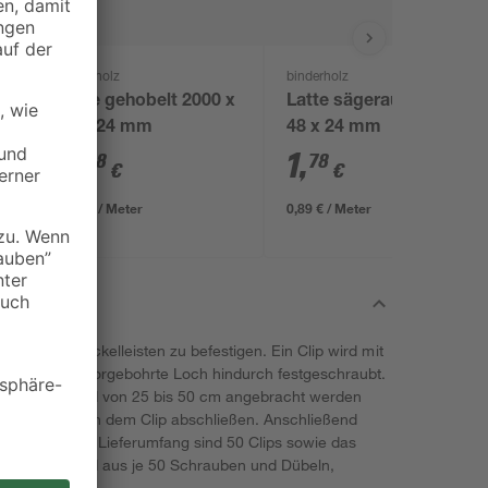
binderholz
binderholz
Latte gehobelt 2000 x
Latte sägerau 2000 x
44 x 24 mm
48 x 24 mm
3
,
1
,
98
78
€
€
1,99 € / Meter
0,89 € / Meter
um deine Sockelleisten zu befestigen. Ein Clip wird mit
l durch das vorgebohrte Loch hindurch festgeschraubt.
lips im Abstand von 25 bis 50 cm angebracht werden
ben bündig an dem Clip abschließen. Anschließend
h einclipsen. Im Lieferumfang sind 50 Clips sowie das
al, bestehend aus je 50 Schrauben und Dübeln,