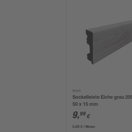
toom
Sockelleiste Eiche grau 20
50 x 15 mm
9
,
99
€
5,00 € / Meter