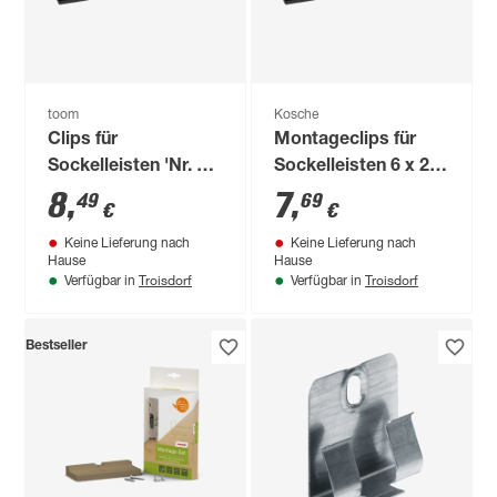
toom
Kosche
Clips für
Montageclips für
Sockelleisten 'Nr. 1'
Sockelleisten 6 x 2,1
schwarz, 20 Stück
cm, 20 Stück
8
,
7
,
49
69
€
€
Keine Lieferung nach
Keine Lieferung nach
Hause
Hause
Troisdorf
Troisdorf
Verfügbar in
Verfügbar in
Bestseller