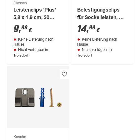
Classen
Leistenclips 'Plus'
Befestigungsclips
5,8 x 1,9 cm, 30
für Sockelleisten, 30
Stück
Stück
9
,
14
,
99
99
€
€
Keine Lieferung nach
Keine Lieferung nach
Hause
Hause
Nicht verfügbar in
Nicht verfügbar in
Troisdorf
Troisdorf
Kosche