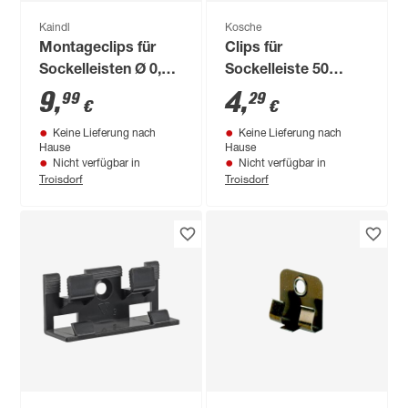
Kaindl
Kosche
Montageclips für
Clips für
Sockelleisten Ø 0,5
Sockelleiste 50
cm, 30 Stück
Stück
9
,
4
,
99
29
€
€
Keine Lieferung nach
Keine Lieferung nach
Hause
Hause
Nicht verfügbar in
Nicht verfügbar in
Troisdorf
Troisdorf