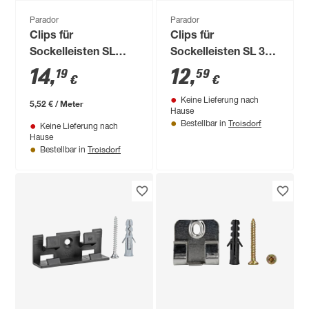
Parador
Parador
Clips für
Clips für
Sockelleisten SL
Sockelleisten SL 3
4/5/18 rot, 24 Stück
orange, 24 Stück
14
,
12
,
19
59
€
€
Keine Lieferung nach
5,52 € / Meter
Hause
Troisdorf
Bestellbar in
Keine Lieferung nach
Hause
Troisdorf
Bestellbar in