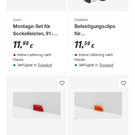
toom
Doellken
Montage-Set für
Befestigungsclips
Sockelleisten, 91-
für
teilig
Stecksockelleisten
11
,
11
,
99
59
€
€
'Typ G' Metall 20
Keine Lieferung nach
Keine Lieferung nach
Stück
Hause
Hause
Troisdorf
Troisdorf
Verfügbar in
Verfügbar in