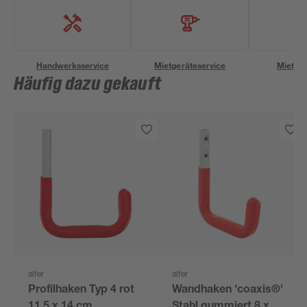
Handwerksservice
Mietgeräteservice
Miettra
Häufig dazu gekauft
alfer
alfer
Profilhaken Typ 4 rot
Wandhaken 'coaxis®'