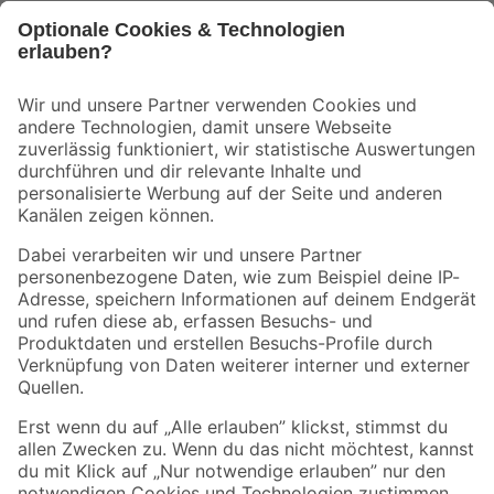
Bleib auf dem Laufenden mit unserem Newsletter
Der toom Newsletter: Keine Angebote und Aktionen mehr verpassen!
Zur Newsletter Anmeldung
Folge uns
Zahlungsarten
Versandarten
Sicher einkaufen
Jetzt die toom-App herunterladen