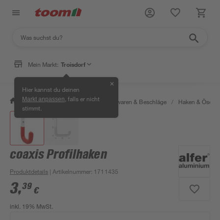
Mein Markt:
Troisdorf
✕
Hier kannst du deinen
, falls er nicht
Markt anpassen
/
Werkstatt & Maschinen
/
Eisenwaren & Beschläge
/
Haken & Ösen
stimmt.
coaxis Profilhaken
Produktdetails
| Artikelnummer
:
1711435
3
,
39
€
inkl. 19% MwSt.