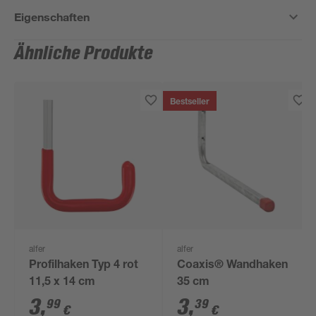
Eigenschaften
Ähnliche Produkte
Bestseller
alfer
alfer
Profilhaken Typ 4 rot
Coaxis® Wandhaken
11,5 x 14 cm
35 cm
3
,
3
,
99
39
€
€