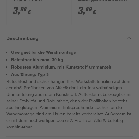
11,5 x 14 cm
Stahl gummiert 8 x
11,5 cm
3
,
3
,
99
89
€
€
Beschreibung
Geeignet für die Wandmontage
Belastbar bis max. 30 kg
Robustes Aluminium, mit Kunststoff ummantelt
Ausführung: Typ 3
Rutschfest und sicher hängen Ihre Werkstattutensilien auf dem
coaxis® Profilhaken von Alfer® dank der fast vollständigen
Ummantelung aus rotem Kunststoff. Außerdem überzeugt er mit
seiner Stabilität und Robustheit, denn der Profilhaken besteht
aus langlebigem Aluminium. Entsprechende Löcher für die
Wandmontage sind am Haken bereits vorbereitet. Außerdem ist
er mit dem hochwertigen coaxis® Profil von Alfer® beliebig
kombinierbar.