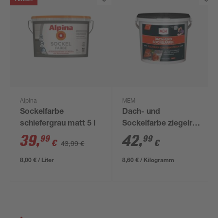
Alpina
MEM
Sockelfarbe
Dach- und
schiefergrau matt 5 l
Sockelfarbe ziegelrot
5 kg
39
,
42
,
99
99
€
€
43,99 €
8,00 € / Liter
8,60 € / Kilogramm