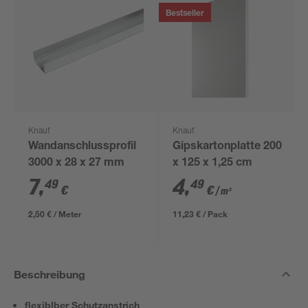
Bestseller
Knauf
Knauf
Wandanschlussprofil
Gipskartonplatte 200
3000 x 28 x 27 mm
x 125 x 1,25 cm
7
,
4
,
49
49
€
€
/ m²
2,50 € / Meter
11,23 € / Pack
Beschreibung
flexiblber Schutzanstrich