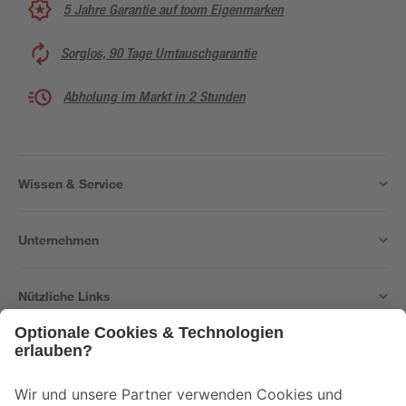
5 Jahre Garantie auf toom Eigenmarken
Sorglos, 90 Tage Umtauschgarantie
Abholung im Markt in 2 Stunden
Wissen & Service
Unternehmen
Nützliche Links
Bleib auf dem Laufenden mit unserem Newsletter
Der toom Newsletter: Keine Angebote und Aktionen mehr verpassen!