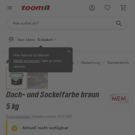
Mein Markt:
Troisdorf
✕
Hier kannst du deinen
, falls er nicht
Markt anpassen
/
Bauen & Renovieren
/
Baustoffe
/
Bedachung
/
Dachanstriche &
stimmt.
Dach- und Sockelfarbe braun
5 kg
Produktdetails
| Artikelnummer
:
3101901
Aktuell nicht verfügbar