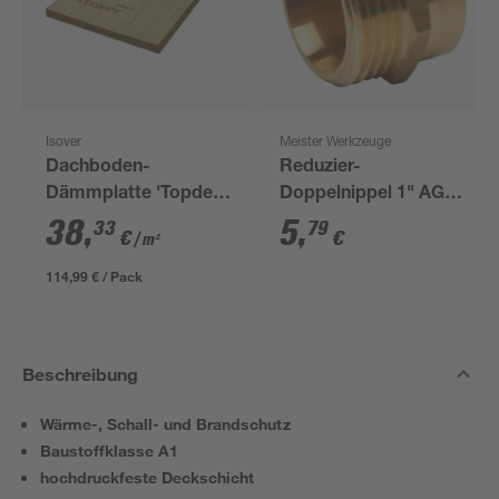
Isover
Meister Werkzeuge
Dachboden-
Reduzier-
Dämmplatte 'Topdec
Doppelnippel 1" AG x
Loft' 6 x 62,5 x 120 cm
3/4" IG
38
,
5
,
33
79
€
€
/ m²
114,99 € / Pack
Beschreibung
Wärme-, Schall- und Brandschutz
Baustoffklasse A1
hochdruckfeste Deckschicht