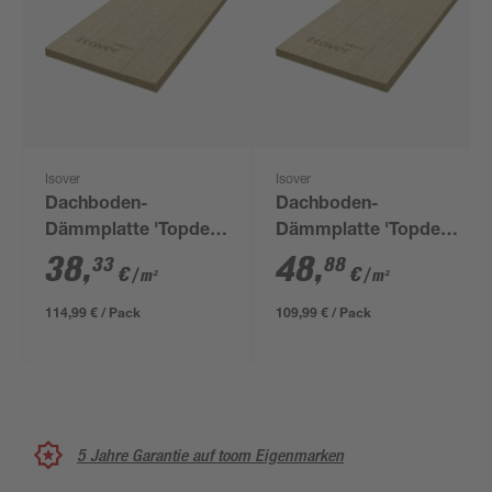
Isover
Isover
Dachboden-
Dachboden-
Dämmplatte 'Topdec
Dämmplatte 'Topdec
Loft' 6 x 62,5 x 120 cm
Loft' 8 x 62,5 x 120 cm
38
,
48
,
33
88
€
€
/ m²
/ m²
114,99 € / Pack
109,99 € / Pack
5 Jahre Garantie auf toom Eigenmarken