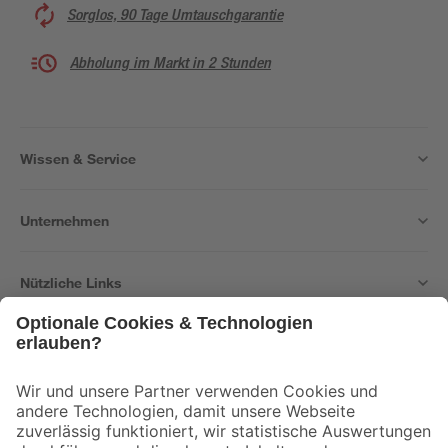
Sorglos, 90 Tage Umtauschgarantie
Abholung im Markt in 2 Stunden
Wissen & Service
Unternehmen
Nützliche Links
Bleib auf dem Laufenden mit unserem Newsletter
Der toom Newsletter: Keine Angebote und Aktionen mehr verpassen!
Zur Newsletter Anmeldung