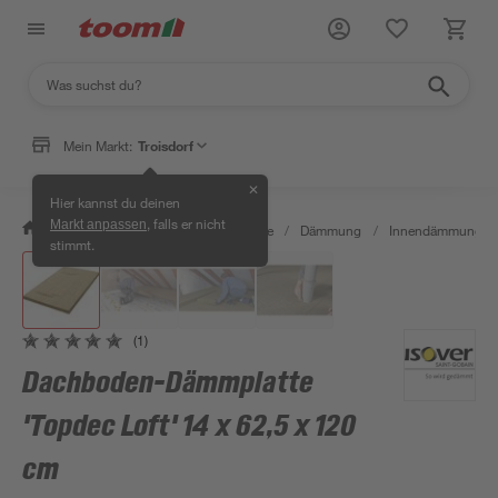
Mein Markt:
Troisdorf
✕
Hier kannst du deinen
, falls er nicht
Markt anpassen
/
Bauen & Renovieren
/
Baustoffe
/
Dämmung
/
Innendämmung
/
stimmt.
(1)
Dachboden-Dämmplatte
'Topdec Loft' 14 x 62,5 x 120
cm