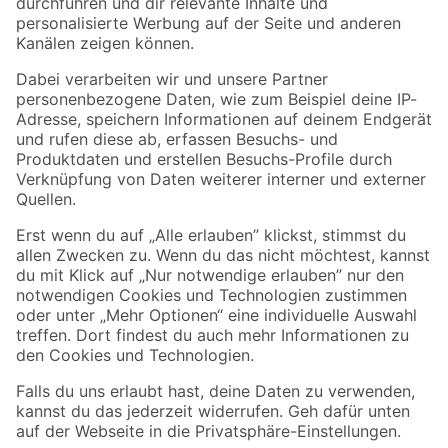
Folge uns
Zahlungsarten
Versandarten
Sicher einkaufen
Jetzt die toom-App herunterladen
Alle Preisangaben in EUR inkl. gesetzl. MwSt.. Die dargestellten Angebote sind unter
Umständen nicht in allen Märkten verfügbar. Die angegebenen Verfügbarkeiten beziehen
sich auf den unter "Mein Markt" ausgewählten toom Baumarkt. Alle Angebote und