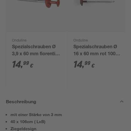
Onduline
Onduline
Spezialschrauben Ø
Spezialschrauben Ø
3,9 x 60 mm fiorentino
16 x 60 mm rot 100
100 Stück
Stück
14
,
14
,
99
99
€
€
Beschreibung
mit einer Stärke von 3 mm
40 x 106cm ( LxB)
Ziegeldesign