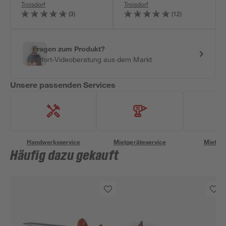
Troisdorf
Troisdorf
(3)
(12)
Fragen zum Produkt?
Sofort-Videoberatung aus dem Markt
Unsere passenden Services
Handwerksservice
Mietgeräteservice
Miettra
Häufig dazu gekauft