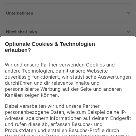
Unternehmen
Nützliche Links
Bleib auf dem Laufenden mit unserem Newsletter
Der toom Newsletter: Keine Angebote und Aktionen mehr verpassen!
Zur Newsletter Anmeldung
Folge uns
Zahlungsarten
Versandarten