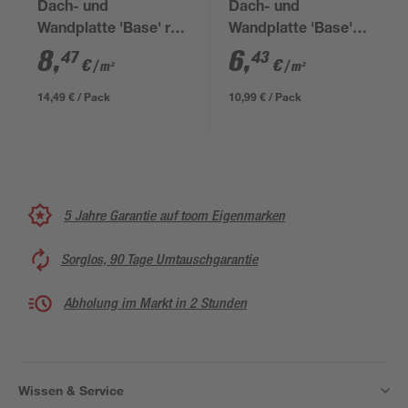
Dach- und
Dach- und
Wandplatte 'Base' rot
Wandplatte 'Base'
200 x 85,5 x 0,26 cm
schwarz 200 x 85,5 x
8
,
6
,
47
43
€
€
/ m²
/ m²
0,26 cm
14,49 € / Pack
10,99 € / Pack
5 Jahre Garantie auf toom Eigenmarken
Sorglos, 90 Tage Umtauschgarantie
Abholung im Markt in 2 Stunden
Wissen & Service