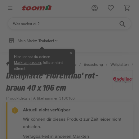
Mein Markt:
Troisdorf
✕
Hier kannst du deinen
, falls er nicht
Markt anpassen
/
Bauen & Renovieren
/
Baustoffe
/
Bedachung
/
Wellplatten
/
D
stimmt.
Dachplatte 'Fiorentino' rot-
braun 40 x 106 cm
Produktdetails
| Artikelnummer
:
3100166
Aktuell nicht verfügbar
Wir können dir dieses Produkt zur Zeit leider nicht
anbieten.
Verfügbarkeit in anderen Märkten