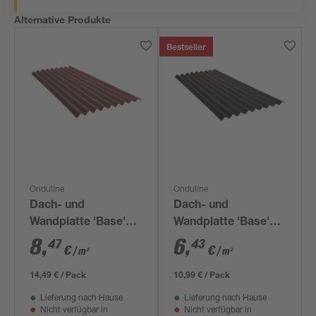
Alternative Produkte
Bestseller
Onduline
Onduline
Dach- und
Dach- und
Wandplatte 'Base'
Wandplatte 'Base'
rot 200 x 85,5 x 0,26
schwarz 200 x 85,5 x
8
,
6
,
47
43
€
€
/ m²
/ m²
cm
0,26 cm
14,49 € / Pack
10,99 € / Pack
Lieferung nach Hause
Lieferung nach Hause
Nicht verfügbar in
Nicht verfügbar in