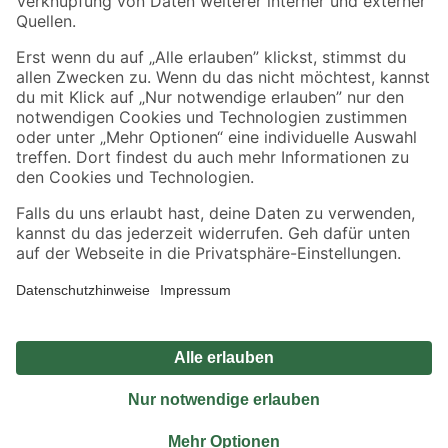
Sicher einkaufen
Jetzt die toom-App herunterladen
Alle Preisangaben in EUR inkl. gesetzl. MwSt.. Die dargestellten Angebote sind unter
Umständen nicht in allen Märkten verfügbar. Die angegebenen Verfügbarkeiten beziehen
sich auf den unter "Mein Markt" ausgewählten toom Baumarkt. Alle Angebote und
Produkte nur solange der Vorrat reicht.
*Paketversand ab 59 € versandkostenfrei, gilt nicht für Artikel mit Speditionsversand, hier
fallen zusätzliche Versandkosten an.
Datenschutz
Privatsphäre
Impressum
AGB
Nutzungsbedingungen
Widerrufsrecht
Vertrag widerrufen
Barrierefreiheit
© 2026 toom Baumarkt GmbH