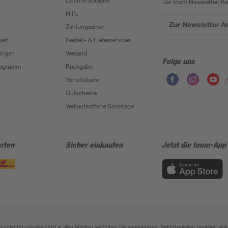
Leichte Sprache
Der toom Newsletter: K
Hilfe
Zur Newsletter 
Zahlungsarten
eit
Bestell- & Lieferservices
ungen
Versand
Folge uns
Programm
Rückgabe
Vorteilskarte
Gutscheine
Verkaufsoffene Sonntage
rten
Sicher einkaufen
Jetzt die toom-App
sind unter Umständen nicht in allen Märkten verfügbar. Die angegebenen Verfügbarkeiten beziehen s