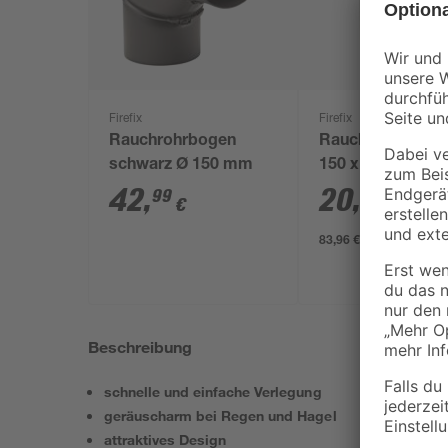
Firefix
Firefix
Rauchrohrbogen
Rauchrohr schwa
schwarz Ø 150 mm
150 x 250 mm
42
,
20
,
99
99
€
€
83,96 € / Meter
Beschreibung
schnelle und einfache Verlegung
geräuscharm bei Regen und Hagel
attraktives Design