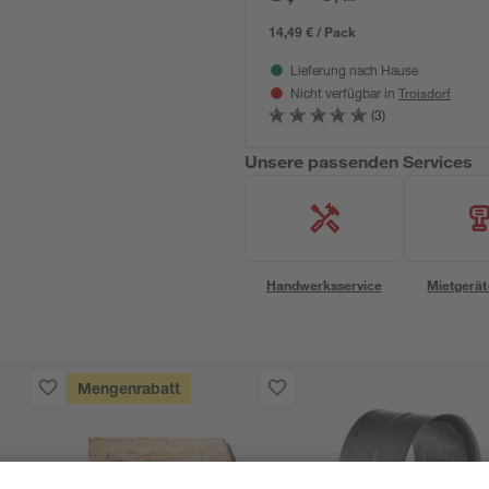
14,49 € / Pack
Lieferung nach Hause
Troisdorf
Nicht verfügbar in
(3)
Unsere passenden Services
Handwerksservice
Mietgerät
Mengenrabatt