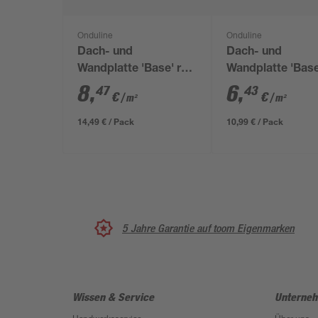
Onduline
Onduline
Dach- und
Dach- und
Wandplatte 'Base' rot
Wandplatte 'Base
200 x 85,5 x 0,26 cm
schwarz 200 x 85
8
,
6
,
47
43
€
€
/ m²
/ m²
0,26 cm
14,49 € / Pack
10,99 € / Pack
5 Jahre Garantie auf toom Eigenmarken
Wissen & Service
Unterne