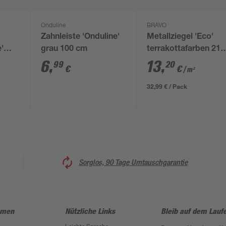
Onduline
BRAVO
Zahnleiste 'Onduline'
Metallziegel 'Eco'
'
grau 100 cm
terrakottafarben 214
,5 x
x 117 x 0,04 cm
6
,
13
,
99
20
€
€
/ m²
32,99 € / Pack
Sorglos, 90 Tage Umtauschgarantie
hmen
Nützliche Links
Bleib auf dem Lauf