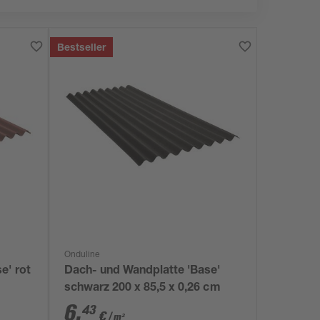
Bestseller
Onduline
e' rot
Dach- und Wandplatte 'Base'
schwarz 200 x 85,5 x 0,26 cm
6
,
43
€
/ m²