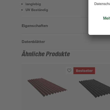
langlebig
UV Beständig
Eigenschaften
Datenblätter
Ähnliche Produkte
Bestseller