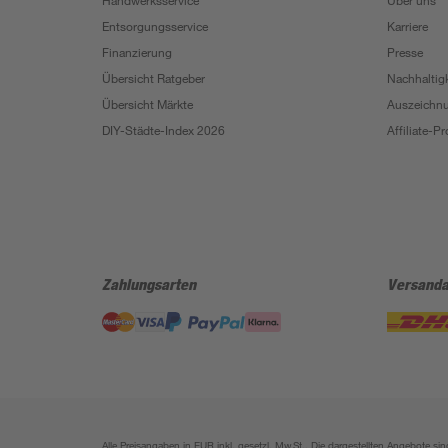
Handwerksservice
Über uns
Entsorgungsservice
Karriere
Finanzierung
Presse
Übersicht Ratgeber
Nachhaltigk
Übersicht Märkte
Auszeichn
DIY-Städte-Index 2026
Affiliate-
Zahlungsarten
Versanda
Alle Preisangaben in EUR inkl. gesetzl. MwSt.. Die dargestellten Angebote 