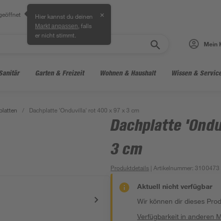
geöffnet
✕
Hier kannst du deinen
, falls
Markt anpassen
er nicht stimmt.
Mein 
Sanitär
Garten & Freizeit
Wohnen & Haushalt
Wissen & Servic
platten
/
Dachplatte 'Onduvilla' rot 400 x 97 x 3 cm
Dachplatte 'Onduv
3 cm
Produktdetails
| Artikelnummer
:
3100473
Aktuell nicht verfügbar
Wir können dir dieses Produ
Verfügbarkeit in anderen 