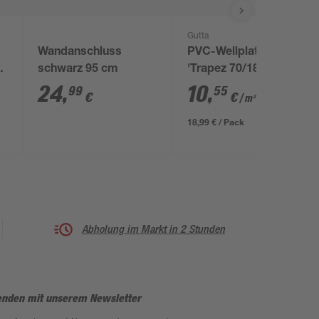
Gutta
Wandanschluss
PVC-Wellplatte
schwarz 95 cm
'Trapez 70/18' rot 200
x 90 x 0,12 cm
24
,
10
,
99
55
€
€
/ m²
18,99 € / Pack
Abholung im Markt in 2 Stunden
enden mit unserem Newsletter