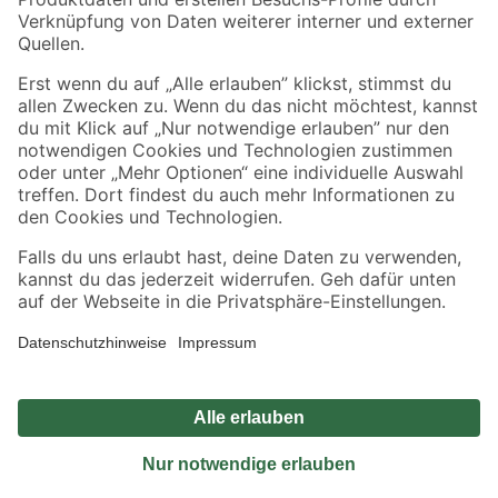
Sicher einkaufen
Jetzt die toom-App herunterladen
Alle Preisangaben in EUR inkl. gesetzl. MwSt.. Die dargestellten Angebote sind unter
Umständen nicht in allen Märkten verfügbar. Die angegebenen Verfügbarkeiten beziehen
sich auf den unter "Mein Markt" ausgewählten toom Baumarkt. Alle Angebote und
Produkte nur solange der Vorrat reicht.
*Paketversand ab 59 € versandkostenfrei, gilt nicht für Artikel mit Speditionsversand, hier
fallen zusätzliche Versandkosten an.
Datenschutz
Privatsphäre
Impressum
AGB
Nutzungsbedingungen
Widerrufsrecht
Vertrag widerrufen
Barrierefreiheit