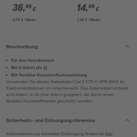
NYM-J 3x1,5mm² 50
36
,
14
,
99
99
€
€
m
0,74 € / Meter
1,50 € / Meter
Beschreibung
Für den Innenbereich
Mit 8 Adern (4x 2)
Mit flexibler Kunststoffummantelung
Verwenden Sie dieses Datenkabel Cat 5 FTP-C 4PR AWG für
Elektroinstallationen im Innenbereich. Das Datenkabel umfasst
acht Adern, in 4x zwei Adern gruppiert, die durch einen
flexiblen Kunststoffmantel geschützt werden.
Sicherheits- und Entsorgungshinweise
Informationen zur korrekten Entsorgung findest du
hier
.