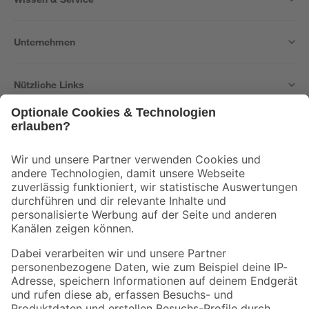
Unternehmen
Nützliche Links
Bleib auf dem Laufenden mit unserem Newsletter
Der toom Newsletter: Keine Angebote und Aktionen mehr verpassen!
Zur Newsletter Anmeldung
Folge uns
Zahlungsarten
Versandarten