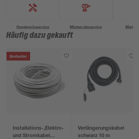
Handwerksservice
Mietgeräteservice
Miettra
Häufig dazu gekauft
Bestseller
Installations-,Elektro-
Verlängerungskabel
und Stromkabel
schwarz 10 m