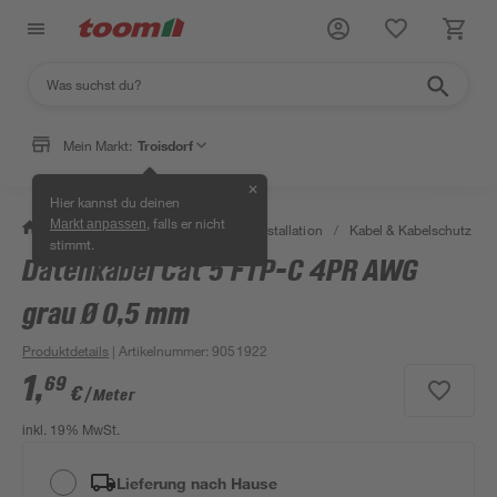
Mein Markt:
Troisdorf
✕
Hier kannst du deinen
, falls er nicht
Markt anpassen
/
Bauen & Renovieren
/
Elektroinstallation
/
Kabel & Kabelschutz
/
stimmt.
Datenkabel Cat 5 FTP-C 4PR AWG
grau Ø 0,5 mm
Produktdetails
| Artikelnummer
:
9051922
1
,
69
€
/ Meter
inkl. 19% MwSt.
Lieferung nach Hause