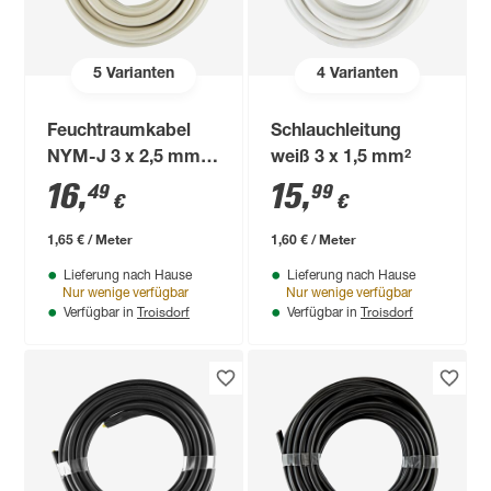
5
Varianten
4
Varianten
Feuchtraumkabel
Schlauchleitung
NYM-J 3 x 2,5 mm²
weiß 3 x 1,5 mm²
10m
16
,
15
,
49
99
€
€
1,65 € / Meter
1,60 € / Meter
Lieferung nach Hause
Lieferung nach Hause
Nur wenige verfügbar
Nur wenige verfügbar
Troisdorf
Troisdorf
Verfügbar in
Verfügbar in