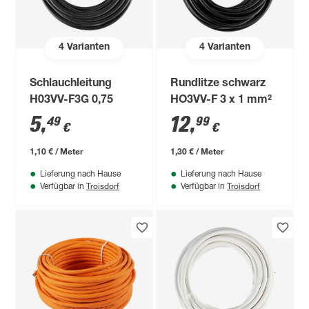
4
Varianten
4
Varianten
Schlauchleitung
Rundlitze schwarz
H03VV-F3G 0,75
HO3VV-F 3 x 1 mm²
5
,
12
,
49
99
€
€
1,10 € / Meter
1,30 € / Meter
Lieferung nach Hause
Lieferung nach Hause
Troisdorf
Troisdorf
Verfügbar in
Verfügbar in