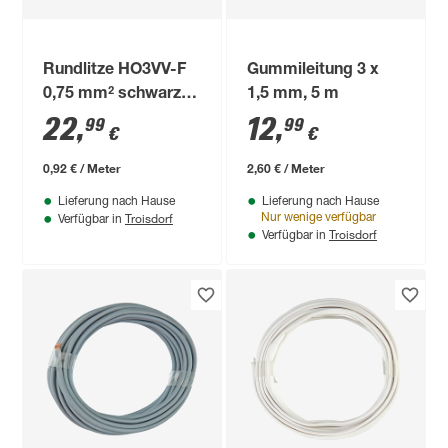
Rundlitze HO3VV-F
Gummileitung 3 x
0,75 mm² schwarz
1,5 mm, 5 m
3-adrig 25 m
22
,
12
,
99
99
€
€
0,92 € / Meter
2,60 € / Meter
Lieferung nach Hause
Lieferung nach Hause
Troisdorf
Nur wenige verfügbar
Verfügbar in
Troisdorf
Verfügbar in