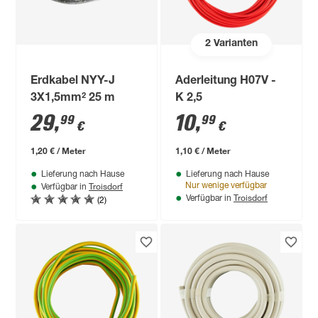
2
Varianten
Erdkabel NYY-J
Aderleitung H07V -
3X1,5mm² 25 m
K 2,5
29
,
10
,
99
99
€
€
1,20 € / Meter
1,10 € / Meter
Lieferung nach Hause
Lieferung nach Hause
Troisdorf
Nur wenige verfügbar
Verfügbar in
Troisdorf
(2)
Verfügbar in