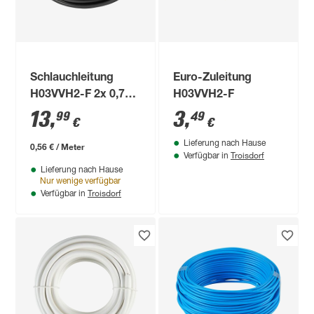
Schlauchleitung
Euro-Zuleitung
H03VVH2-F 2x 0,75
H03VVH2-F
mm²
13
,
3
,
99
49
€
€
Lieferung nach Hause
0,56 € / Meter
Troisdorf
Verfügbar in
Lieferung nach Hause
Nur wenige verfügbar
Troisdorf
Verfügbar in