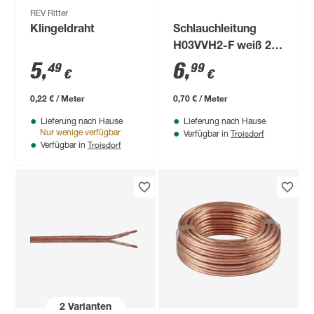
REV Ritter
Klingeldraht
Schlauchleitung
H03VVH2-F weiß 2x
0,75 mm²
5
,
6
,
49
99
€
€
0,22 € / Meter
0,70 € / Meter
Lieferung nach Hause
Lieferung nach Hause
Troisdorf
Nur wenige verfügbar
Verfügbar in
Troisdorf
Verfügbar in
2
Varianten