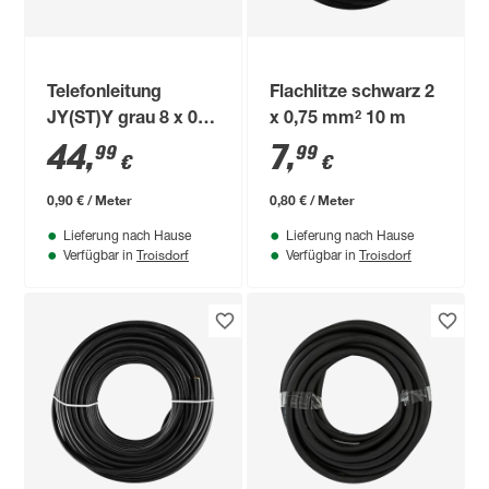
Telefonleitung
Flachlitze schwarz 2
JY(ST)Y grau 8 x 0,6
x 0,75 mm² 10 m
mm² 50 m
44
,
7
,
99
99
€
€
0,90 € / Meter
0,80 € / Meter
Lieferung nach Hause
Lieferung nach Hause
Troisdorf
Troisdorf
Verfügbar in
Verfügbar in