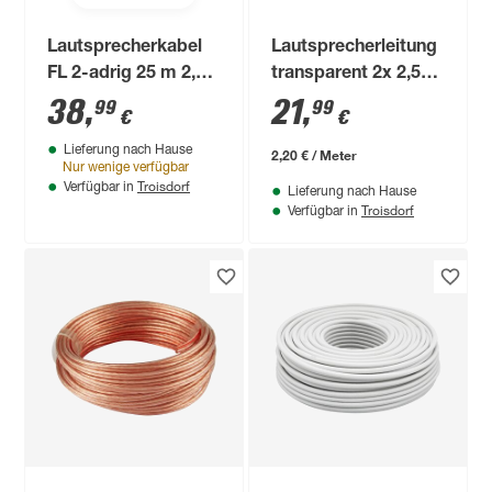
Lautsprecherkabel
Lautsprecherleitung
FL 2-adrig 25 m 2,5
transparent 2x 2,5
mm²
mm²
38
,
21
,
99
99
€
€
Lieferung nach Hause
2,20 € / Meter
Nur wenige verfügbar
Troisdorf
Verfügbar in
Lieferung nach Hause
Troisdorf
Verfügbar in