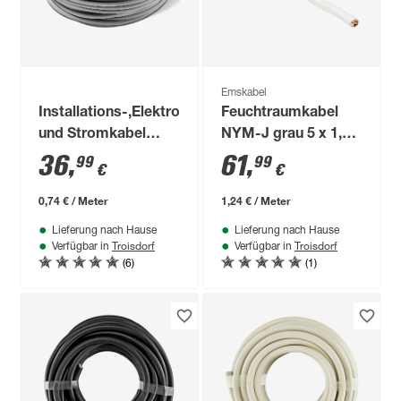
Emskabel
Installations-,Elektro-
Feuchtraumkabel
und Stromkabel
NYM-J grau 5 x 1,5
NYM-J 3x1,5mm² 50
mm², 50 m
36
,
61
,
99
99
€
€
m
0,74 € / Meter
1,24 € / Meter
Lieferung nach Hause
Lieferung nach Hause
Troisdorf
Troisdorf
Verfügbar in
Verfügbar in
(6)
(1)