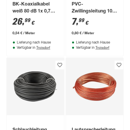
BK-Koaxialkabel
PVC-
weiß 80 dB 1x 0,7
Zwillingsleitung 10
mm² 50 m
m
26
,
7
,
99
99
€
€
0,54 € / Meter
0,80 € / Meter
Lieferung nach Hause
Lieferung nach Hause
Troisdorf
Troisdorf
Verfügbar in
Verfügbar in