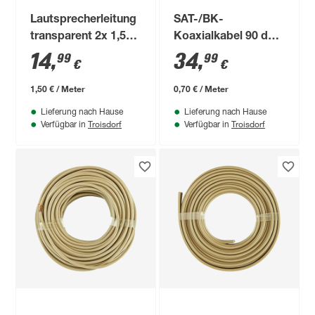
Lautsprecherleitung
SAT-/BK-
transparent 2x 1,5
Koaxialkabel 90 dB
mm²
weiß 50 m
14
,
34
,
99
99
€
€
1,50 € / Meter
0,70 € / Meter
Lieferung nach Hause
Lieferung nach Hause
Troisdorf
Troisdorf
Verfügbar in
Verfügbar in