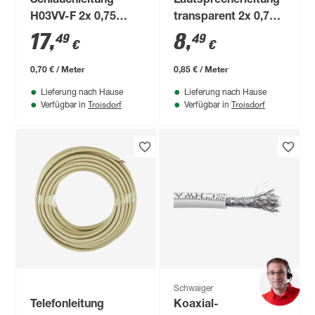
Schlauchleitung
Lautsprecherleitung
H03VV-F 2x 0,75
transparent 2x 0,75
mm²
mm²
17
,
8
,
49
49
€
€
0,70 € / Meter
0,85 € / Meter
Lieferung nach Hause
Lieferung nach Hause
Troisdorf
Troisdorf
Verfügbar in
Verfügbar in
Schwaiger
Telefonleitung
Koaxial-