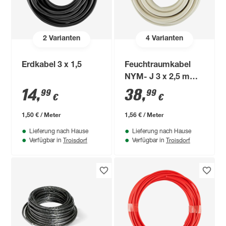
2
Varianten
4
Varianten
Erdkabel 3 x 1,5
Feuchtraumkabel
NYM- J 3 x 2,5 mm²
25m
14
,
38
,
99
99
€
€
1,50 € / Meter
1,56 € / Meter
Lieferung nach Hause
Lieferung nach Hause
Troisdorf
Troisdorf
Verfügbar in
Verfügbar in