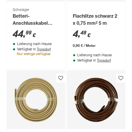
Schwaiger
Betteri-
Flachlitze schwarz 2
Anschlusskabel
x 0,75 mm² 5 m
schwarz 10 m
44
,
4
,
99
49
€
€
Lieferung nach Hause
0,90 € / Meter
Troisdorf
Verfügbar in
Nur wenige verfügbar
Lieferung nach Hause
Troisdorf
Verfügbar in