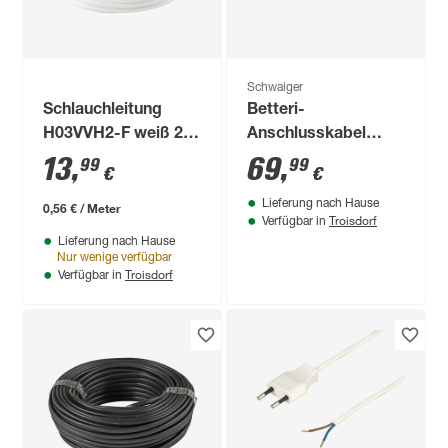
Schwaiger
Schlauchleitung
Betteri-
H03VVH2-F weiß 2x
Anschlusskabel
0,75 mm²
schwarz 20 m
13
,
69
,
99
99
€
€
Lieferung nach Hause
0,56 € / Meter
Troisdorf
Verfügbar in
Lieferung nach Hause
Nur wenige verfügbar
Troisdorf
Verfügbar in