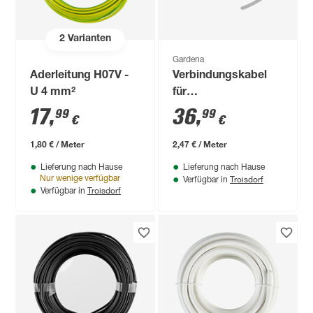
2
Varianten
Gardena
Aderleitung H07V -
Verbindungskabel
U 4 mm²
für
Bewässerungsventile,
17
,
36
,
99
99
€
€
24 V, 15 m
1,80 € / Meter
2,47 € / Meter
Lieferung nach Hause
Lieferung nach Hause
Troisdorf
Nur wenige verfügbar
Verfügbar in
Troisdorf
Verfügbar in