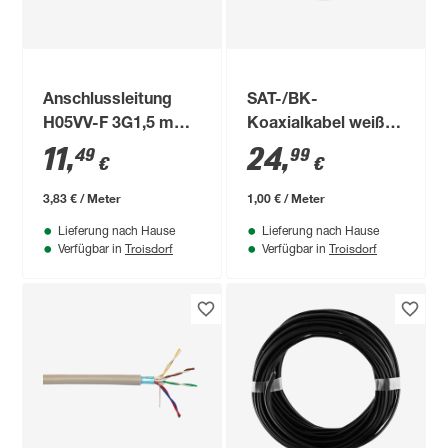
Anschlussleitung
SAT-/BK-
H05VV-F 3G1,5 mm²
Koaxialkabel weiß
weiß 3 m
90 dB 25 m
11
,
24
,
49
99
€
€
3,83 € / Meter
1,00 € / Meter
Lieferung nach Hause
Lieferung nach Hause
Troisdorf
Troisdorf
Verfügbar in
Verfügbar in