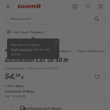
Mein Markt:
Troisdorf
✕
Hier kannst du deinen
, falls er nicht
Markt anpassen
/
Bauen & Renovieren
/
Elektroinstallation
/
Kabel & Kabelschutz
/
stimmt.
Datenkabel CAT 5e 50 m
Produktdetails
| Artikelnummer
:
9050427
54
,
99
€
1,10 € / Meter
Paketinhalt:
50 Meter
inkl. 19% MwSt.
Lieferung nach Hause