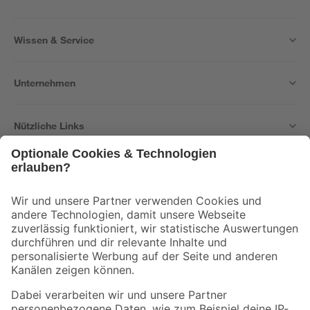
Wissen & Service
Unternehmen
Nützliche Links
Bleib auf dem Laufenden mit unserem Newsletter
Der toom Newsletter: Keine Angebote und Aktionen mehr verpassen!
Zur Newsletter Anmeldung
Folge uns