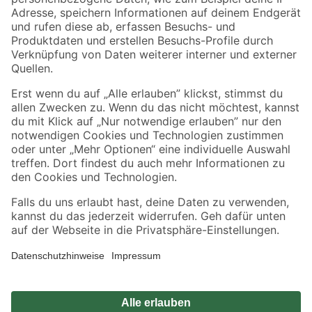
Zahlungsarten
Versandarten
Sicher einkaufen
Jetzt die toom-App herunterladen
Alle Preisangaben in EUR inkl. gesetzl. MwSt.. Die dargestellten Angebote sind unter
Umständen nicht in allen Märkten verfügbar. Die angegebenen Verfügbarkeiten beziehen
sich auf den unter "Mein Markt" ausgewählten toom Baumarkt. Alle Angebote und
Produkte nur solange der Vorrat reicht.
*Paketversand ab 59 € versandkostenfrei, gilt nicht für Artikel mit Speditionsversand, hier
fallen zusätzliche Versandkosten an.
Datenschutz
Privatsphäre
Impressum
AGB