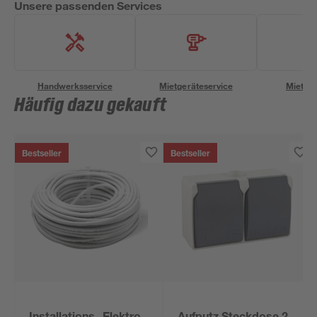
Unsere passenden Services
Handwerksservice
Mietgeräteservice
Miettra
Häufig dazu gekauft
Bestseller
Bestseller