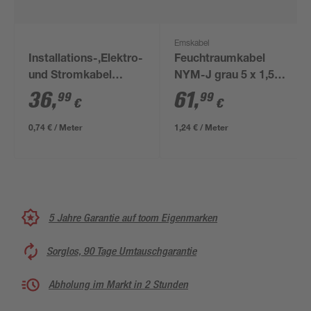
Emskabel
Installations-,Elektro-
Feuchtraumkabel
und Stromkabel
NYM-J grau 5 x 1,5
NYM-J 3x1,5mm² 50
mm², 50 m
36
,
61
,
99
99
€
€
m
0,74 € / Meter
1,24 € / Meter
5 Jahre Garantie auf toom Eigenmarken
Sorglos, 90 Tage Umtauschgarantie
Abholung im Markt in 2 Stunden