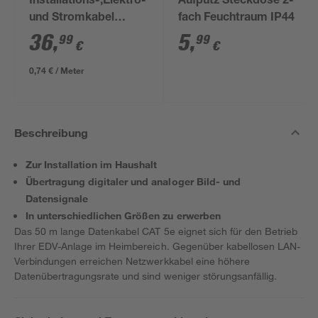
Installations-,Elektro-
Aufputz Steckdose 2-
und Stromkabel
fach Feuchtraum IP44
NYM-J 3x1,5mm² 50
36
,
5
,
99
99
€
€
m
0,74 € / Meter
Beschreibung
Zur Installation im Haushalt
Übertragung digitaler und analoger Bild- und
Datensignale
In unterschiedlichen Größen zu erwerben
Das 50 m lange Datenkabel CAT 5e eignet sich für den Betrieb
Ihrer EDV-Anlage im Heimbereich. Gegenüber kabellosen LAN-
Verbindungen erreichen Netzwerkkabel eine höhere
Datenübertragungsrate und sind weniger störungsanfällig.