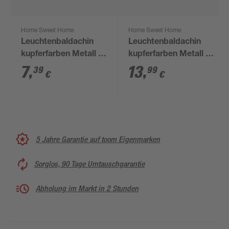
Home Sweet Home
Home Sweet Home
Leuchtenbaldachin
Leuchtenbaldachin
kupferfarben Metall Ø
kupferfarben Metall Ø
11 x 4,5 cm
12 x 4,5 cm
7
,
13
,
39
99
€
€
5 Jahre Garantie auf toom Eigenmarken
Sorglos, 90 Tage Umtauschgarantie
Abholung im Markt in 2 Stunden