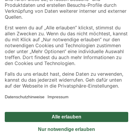
Sicher einkaufen
Jetzt die toom-App herunterladen
Alle Preisangaben in EUR inkl. gesetzl. MwSt.. Die dargestellten Angebote sind unter
Umständen nicht in allen Märkten verfügbar. Die angegebenen Verfügbarkeiten beziehen
sich auf den unter "Mein Markt" ausgewählten toom Baumarkt. Alle Angebote und
Produkte nur solange der Vorrat reicht.
*Paketversand ab 59 € versandkostenfrei, gilt nicht für Artikel mit Speditionsversand, hier
fallen zusätzliche Versandkosten an.
Datenschutz
Privatsphäre
Impressum
AGB
Nutzungsbedingungen
Widerrufsrecht
Vertrag widerrufen
Barrierefreiheit