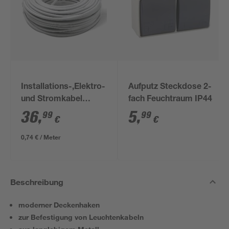
Installations-,Elektro-
Aufputz Steckdose 2-
und Stromkabel
fach Feuchtraum IP44
NYM-J 3x1,5mm² 50
36
,
5
,
99
99
€
€
m
0,74 € / Meter
Beschreibung
moderner Deckenhaken
zur Befestigung von Leuchtenkabeln