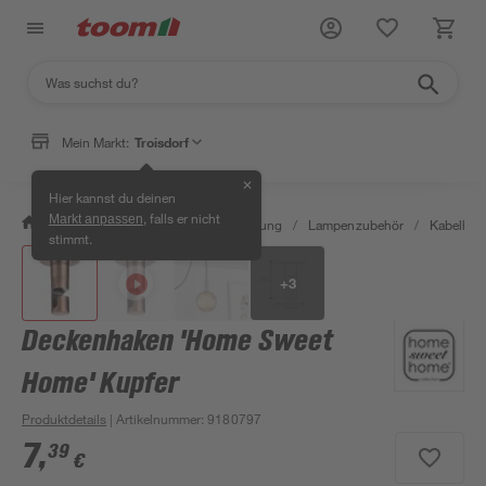
Mein Markt:
Troisdorf
✕
Hier kannst du deinen
, falls er nicht
Markt anpassen
/
Wohnen & Haushalt
/
Beleuchtung
/
Lampenzubehör
/
Kabelhal
stimmt.
+
3
Deckenhaken 'Home Sweet
Home' Kupfer
Produktdetails
| Artikelnummer
:
9180797
7
,
39
€