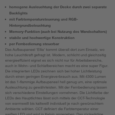
homogene Ausleuchtung der Decke durch zwei separate
Backlights
mit Farbtemperatursteuerung und RGB-
Hintergrundbeleuchtung
Memory-Funktion (auch bei Nutzung des Wandschalters)
stabile und hochwertige Konstruktion
per Fernbedienung steuerbar
Das Aufbaupaneel 'Ellia' kommt überall dort zum Einsatz, wo
hohe Leuchtkraft gefragt ist. Modern, schlicht und gleichzeitig
energieeffizient eignet es sich nicht nur für Arbeitsbereiche,
auch in Wohn- und Schlafbereichen macht es eine super Figur.
Die integrierten LEDs zeichnen sich bei hoher Lichtleistung
durch einen geringen Energieverbrauch aus. Mit 4300 Lumen
ist das 1-flammige Aufbaupaneel hell genug um, eine optimale
Ausleuchtung zu gewährleisten. Mit der Fernbedienung lassen
sich verschiedene Einstellungen vornehmen. Die Lichtfarbe der
LEDs des Hauptlichtes lässt sich mittels der CCT-Technologie
von warmweiß bis kaltweiß individuell je nach gewünschtem
Ambiente wählen. CCT definiert die Farbtemperatur einer
weißen LED und wird in Kelvin angegeben. Das rückwärtige,