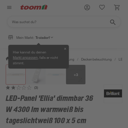
Mein Markt:
Troisdorf
✕
Hier kannst du deinen
, falls er nicht
Markt anpassen
/
Wohnen & Haushalt
/
Beleuchtung
/
Deckenbeleuchtung
/
LED-P
stimmt.
+
3
(3)
LED-Panel 'Ellia' dimmbar 36
W 4300 lm warmweiß bis
tageslichtweiß 100 x 5 cm