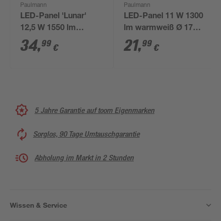
Paulmann
Paulmann
LED-Panel 'Lunar'
LED-Panel 11 W 1300
12,5 W 1550 lm
lm warmweiß Ø 17
warmweiß 22,5 x 3,8 x
cm
34
,
21
,
99
99
€
€
22,5 cm
5 Jahre Garantie auf toom Eigenmarken
Sorglos, 90 Tage Umtauschgarantie
Abholung im Markt in 2 Stunden
Wissen & Service