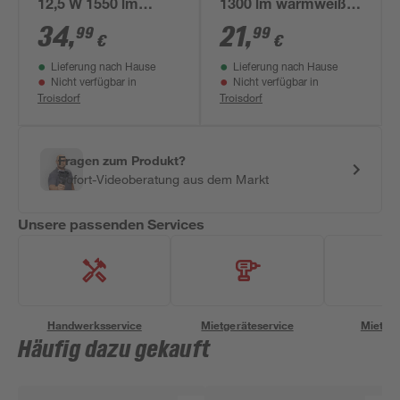
12,5 W 1550 lm
1300 lm warmweiß Ø
warmweiß 22,5 x 3,8
17 cm
34
,
21
,
99
99
€
€
x 22,5 cm
Lieferung nach Hause
Lieferung nach Hause
Nicht verfügbar in
Nicht verfügbar in
Troisdorf
Troisdorf
Fragen zum Produkt?
Sofort-Videoberatung aus dem Markt
Unsere passenden Services
Handwerksservice
Mietgeräteservice
Miettra
Häufig dazu gekauft