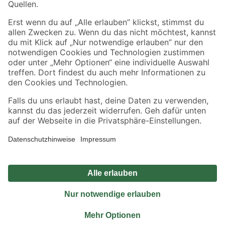
Sicher einkaufen
Jetzt die toom-App herunterladen
Alle Preisangaben in EUR inkl. gesetzl. MwSt.. Die dargestellten Angebote sind unter
Umständen nicht in allen Märkten verfügbar. Die angegebenen Verfügbarkeiten beziehen
sich auf den unter "Mein Markt" ausgewählten toom Baumarkt. Alle Angebote und
Produkte nur solange der Vorrat reicht.
*Paketversand ab 59 € versandkostenfrei, gilt nicht für Artikel mit Speditionsversand, hier
fallen zusätzliche Versandkosten an.
Datenschutz
Privatsphäre
Impressum
AGB
Nutzungsbedingungen
Widerrufsrecht
Vertrag widerrufen
Barrierefreiheit
© 2026 toom Baumarkt GmbH