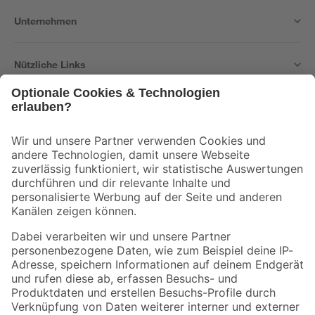
Unternehmen
Nützliche Links
Bleib auf dem Laufenden mit unserem Newsletter
Der toom Newsletter: Keine Angebote und Aktionen mehr verpassen!
Zur Newsletter Anmeldung
Folge uns
Zahlungsarten
Versandarten