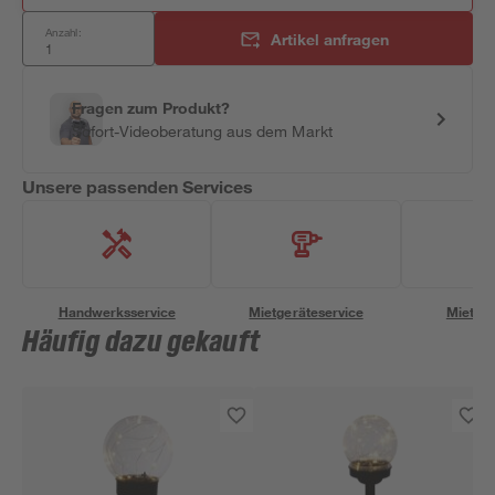
Anzahl:
Artikel anfragen
Fragen zum Produkt?
Sofort-Videoberatung aus dem Markt
Unsere passenden Services
Handwerksservice
Mietgeräteservice
Miettra
Häufig dazu gekauft