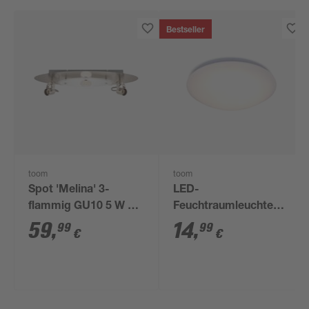
Bestseller
toom
toom
Spot 'Melina' 3-
LED-
flammig GU10 5 W Ø
Feuchtraumleuchte
52 x 13,5 cm
'Bella' 15 W 1600 lm
59
,
14
,
99
99
€
€
warmweiß Ø 30 cm