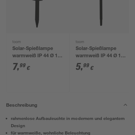
toom
toom
Solar-Spießlampe
Solar-Spießlampe
warmweiß IP 44 Ø 15
warmweiß IP 44 Ø 10
x 44 cm
x 39 cm
7
,
5
,
99
99
€
€
Beschreibung
rahmenlose Aufbauleuchte in modernem und elegantem
Design
für warmweiße, wohnliche Beleuchtung