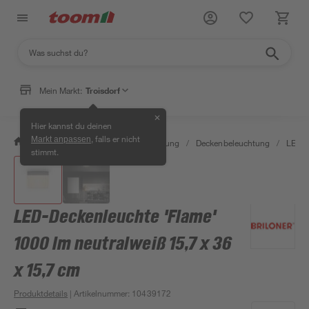
Mein Markt:
Troisdorf
✕
Hier kannst du deinen
, falls er nicht
Markt anpassen
/
Wohnen & Haushalt
/
Beleuchtung
/
Deckenbeleuchtung
/
LED-P
stimmt.
LED-Deckenleuchte 'Flame'
1000 lm neutralweiß 15,7 x 36
x 15,7 cm
Produktdetails
| Artikelnummer
:
10439172