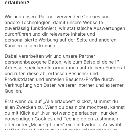
Bleib auf dem Laufenden mit unserem Newsletter
Der toom Newsletter: Keine Angebote und Aktionen mehr verpassen!
Zur Newsletter Anmeldung
Folge uns
Zahlungsarten
Versandarten
Sicher einkaufen
Jetzt die toom-App herunterladen