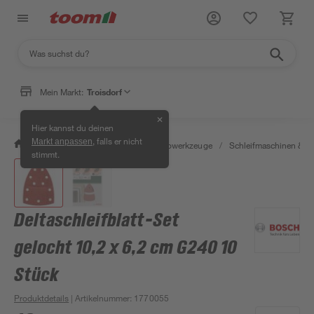
Mein Markt:
Troisdorf
✕
Hier kannst du deinen
, falls er nicht
Markt anpassen
/
Werkstatt & Maschinen
/
Elektrowerkzeuge
/
Schleifmaschinen & T
stimmt.
Deltaschleifblatt-Set
gelocht 10,2 x 6,2 cm G240 10
Stück
Produktdetails
| Artikelnummer
:
1770055