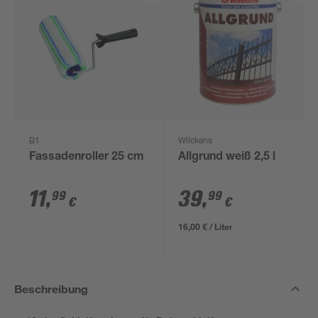
B1
Wilckens
Fassadenroller 25 cm
Allgrund weiß 2,5 l
11
,
39
,
99
99
€
€
16,00 € / Liter
Beschreibung