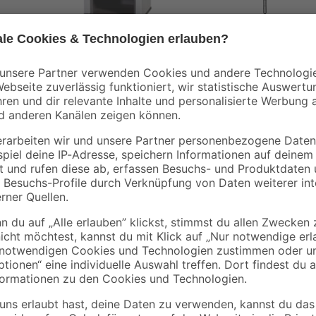
Firefix
Bosch
a'
Kaminofen 'Magna'
Schlangenholzbohre
90 x
Stahl 7 kW
Ø 8 x 235 mm
819
,
14
,
00
99
€
€
Produktdatenblatt
Das Deltaschleifblatt-Set gelocht 
Abtrag von planen Oberflächen her
el
Schleifpapiers können Sie raue Ho
Metall und Naturstein können durch
sdauer
Weiterverarbeitung vorbereitet we