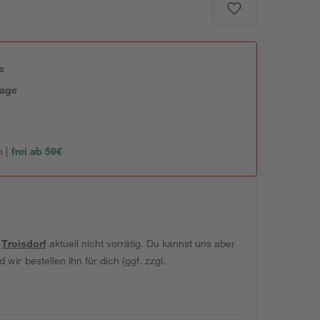
e
tage
 |
frei ab 59€
t
Troisdorf
aktuell nicht vorrätig. Du kannst uns aber
wir bestellen ihn für dich (ggf. zzgl.