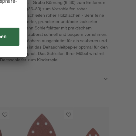
er zu nutzen ist: - Grobe Körnung (6–30) zum Entfernen
tlere Körnung (36–80) zum Vorschleifen roher
180) zum Feinschleifen roher Holzflächen - Sehr feine
ifen gewässerter, grundierter und/oder lackierter
 bietet Ihnen zehn Schleifblätter mit praktischem
nnen Sie daher äußerst schnell und bequem vornehmen.
ier mit Absauglöchern ausgestattet für ein sauberes und
ß von 9,3 cm ist das Deltaschleifpapier optimal für den
n Ecken geeignet. Das Schleifen Ihrer Möbel wird mit
Deltaschleifer zum Kinderspiel.