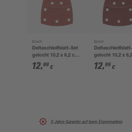
Bosch
Bosch
Deltaschleifblatt-Set
Deltaschleifblatt
gelocht 10,2 x 6,2 cm
gelocht 10,2 x 6
G180 10 Stück
G120 10 Stück
12
,
12
,
99
99
€
€
5 Jahre Garantie auf toom Eigenmarken