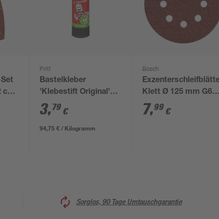
Pritt
Bosch
-Set
Bastelkleber
Exzenterschleifblätt
,2 cm
'Klebestift Original'
Klett Ø 125 mm G60
transparent 43 g
Stück
3
,
7
,
79
99
€
€
94,75 € / Kilogramm
Sorglos, 90 Tage Umtauschgarantie