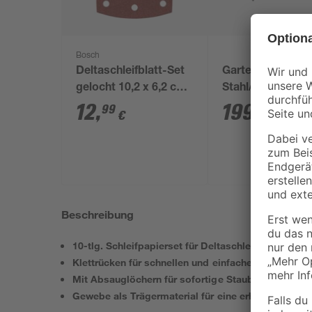
Bosch
Deltaschleifblatt-Set
Gartentisch 'Edd
gelocht 10,2 x 6,2 cm
Stahl/Polyrattan 
G120 10 Stück
74 x 150 cm
12
,
199
,
99
99
€
€
Beschreibung
10-tlg. Schleifpapierset für Deltaschleifer
Klettrücken für schnellen und einfachen Blattwechs
Mit Absauglöchern für sofortige Staubabsaugung
Gewebe als Trägermaterial für eine erhöhte Leben