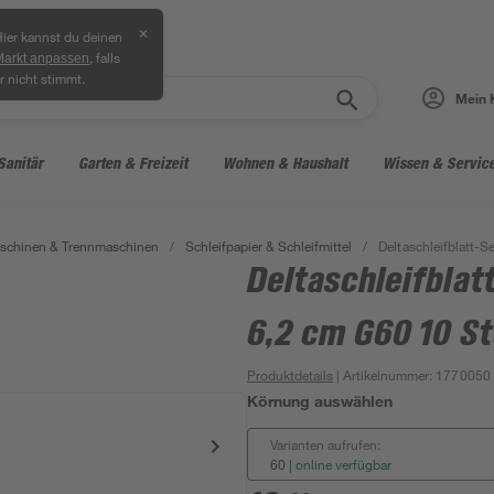
✕
ier kannst du deinen
, falls
Markt anpassen
r nicht stimmt.
Mein 
Sanitär
Garten & Freizeit
Wohnen & Haushalt
Wissen & Servic
aschinen & Trennmaschinen
/
Schleifpapier & Schleifmittel
/
Deltaschleifblatt-S
Deltaschleifblat
6,2 cm G60 10 S
Produktdetails
| Artikelnummer
:
1770050
Körnung auswählen
Varianten aufrufen:
60
|
online verfügbar