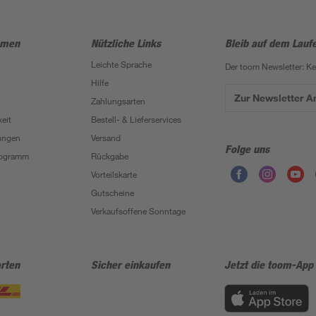
hmen
Nützliche Links
Bleib auf dem Lauf
Leichte Sprache
Der toom Newsletter: K
Hilfe
Zur Newsletter 
Zahlungsarten
eit
Bestell- & Lieferservices
ungen
Versand
Folge uns
Programm
Rückgabe
Vorteilskarte
Gutscheine
Verkaufsoffene Sonntage
rten
Sicher einkaufen
Jetzt die toom-App