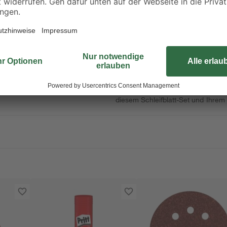
Arbeiten das jeweilige Schleifpapi
von Leim- und Farbschichten - Mit
Holzflächen - Feine Körnung (100–
Körnung (220–1000) zum Nachschle
Flächen. Das Deltaschleifblatt-Set
Klettrücken. Den Blattwechsel kö
Darüber hinaus ist das Schleifpap
präzises Arbeiten. Mit einem Eckma
Abtrag auch in schwer zugängliche
diesem Schleifblatt-Set und Ihrem 