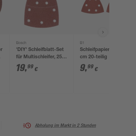
Bosch
B1
er
'DIY' Schleifblatt-Set
Schleifpapier-Set 9,6
 5
für Multischleifer, 25
cm 20-teilig
Teile
19
,
9
,
99
99
€
€
Abholung im Markt in 2 Stunden