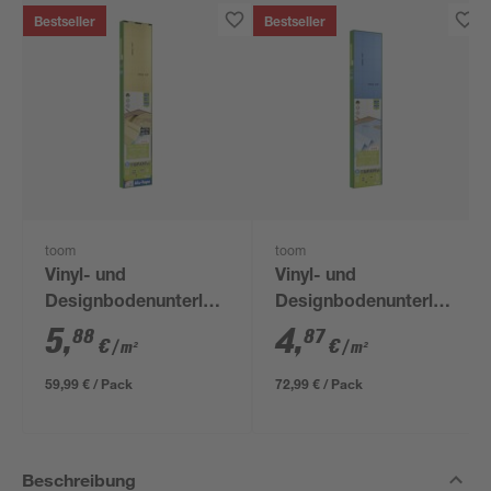
Bestseller
Bestseller
toom
toom
Vinyl- und
Vinyl- und
Designbodenunterlage
Designbodenunterlage
'Aquastop' 1,5 mm,
1 mm, 1,2 x 12,5 m, 15
5
,
4
,
88
87
€
€
/ m²
/ m²
1,2 x 8,5 m, 10,2 m² +
m²
Tape
59,99 € / Pack
72,99 € / Pack
Beschreibung