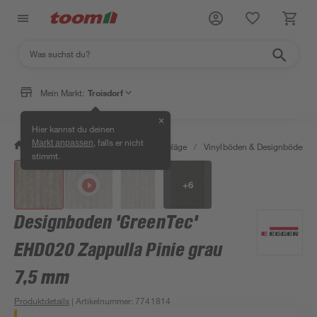
Mein Markt:
Troisdorf
✕
Hier kannst du deinen
, falls er nicht
Markt anpassen
/
Bauen & Renovieren
/
Bodenbeläge
/
Vinylböden & Designböden
/
stimmt.
+
6
Designboden 'GreenTec'
EHD020 Zappulla Pinie grau
7,5 mm
Produktdetails
| Artikelnummer
:
7741814