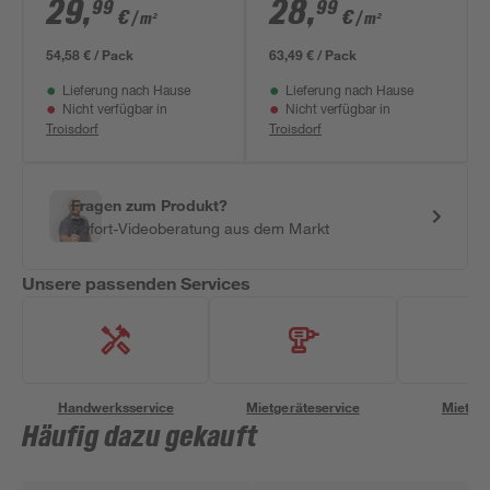
geschliffen
WR' beige 6040 x
29
,
28
,
99
99
€
€
/ m²
/ m²
gebürstet hellbraun
2800 x 9 mm
9,4 mm
54,58 € / Pack
63,49 € / Pack
Lieferung nach Hause
Lieferung nach Hause
Nicht verfügbar in
Nicht verfügbar in
Troisdorf
Troisdorf
Fragen zum Produkt?
Sofort-Videoberatung aus dem Markt
Unsere passenden Services
Handwerksservice
Mietgeräteservice
Miettra
Häufig dazu gekauft