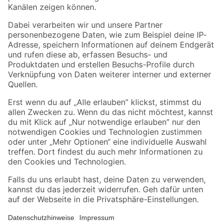
Folge uns
Zahlungsarten
Versandarten
Sicher einkaufen
Jetzt die toom-App herunterladen
Alle Preisangaben in EUR inkl. gesetzl. MwSt.. Die dargestellten Angebote sind unter
Umständen nicht in allen Märkten verfügbar. Die angegebenen Verfügbarkeiten beziehen
sich auf den unter "Mein Markt" ausgewählten toom Baumarkt. Alle Angebote und
Produkte nur solange der Vorrat reicht.