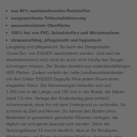
aus 90% nachwachsenden Rohstoffen
ausgezeichnete Trittschalldämmung
wasserresistente Oberfläche
100% frei von PVC, Schadstoffen und Weichmachern
strapazierfähig, pflegeleicht und hygienisch
Langlebig und pflegeleicht: So kann der Designboden
'GreenTec' von EGGER beschrieben werden. Und weil sie
staubabweisend sind, wirst du auch nicht häufig den Sauger
schwingen müssen. Der Boden besteht aus widerstandsfähigen
HDF-Platten. Zudem verleiht der helle Landhausdielenboden
mit dem Dekor EHD020 Zappulla Pinie jedem Raum einen
eleganten Glanz. Die Abmessungen belaufen sich auf
1.292 mm in der Länge und 193 mm in der Breite, die Stärke
misst 7,5 mm. Verlege den Bodenbelag ganz einfach
schwimmend, ohne ihn mit dem Untergrund zu verbinden. So
schonst du Zeit und Nerven. Du kannst den Boden ohne
Bedenken in gewerblich genutzten Räumen verlegen, die
täglich viel und gerne beansprucht werden. Denn die
Nutzungsklasse 33 macht deutlich, dass er für Boutiquen,
Warteräume und Büros die richtige Wahl ist. Und auch eine