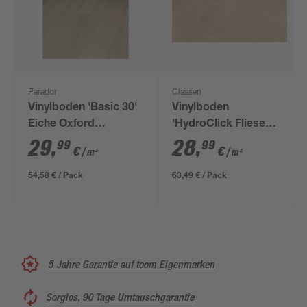
Parador
Classen
Vinylboden 'Basic 30'
Vinylboden
Eiche Oxford
'HydroClick Fliese
geschliffen gebürstet
WR' beige 6040 x
29
,
28
,
99
99
€
€
/ m²
/ m²
hellbraun 9,4 mm
2800 x 9 mm
54,58 € / Pack
63,49 € / Pack
5 Jahre Garantie auf toom Eigenmarken
Sorglos, 90 Tage Umtauschgarantie