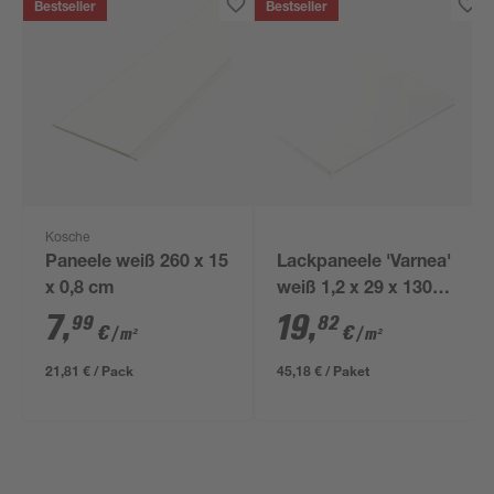
Bestseller
Bestseller
Kosche
Paneele weiß 260 x 15
Lackpaneele 'Varnea'
x 0,8 cm
weiß 1,2 x 29 x 130
cm 6 Stück
7
,
19
,
99
82
€
€
/ m²
/ m²
21,81 € / Pack
45,18 € / Paket