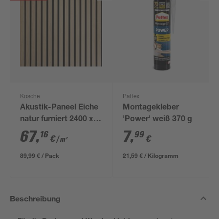
Kosche
Pattex
Akustik-Paneel Eiche
Montagekleber
natur furniert 2400 x
'Power' weiß 370 g
561 x 19 mm
67
,
7
,
16
99
€
€
/ m²
89,99 € / Pack
21,59 € / Kilogramm
Beschreibung