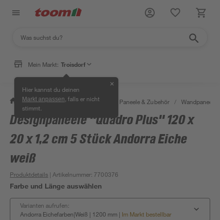
Mein Markt:
Troisdorf
✕
Hier kannst du deinen
, falls er nicht
Markt anpassen
/
Bauen & Renovieren
/
Holz
/
Paneele & Zubehör
/
Wandpaneele 
stimmt.
Designpaneele "Quadro Plus" 120 x
20 x 1,2 cm 5 Stück Andorra Eiche
weiß
Produktdetails
| Artikelnummer
:
7700376
Farbe und Länge auswählen
Varianten aufrufen:
Andorra Eichefarben|Weiß | 1200 mm
|
Im Markt bestellbar