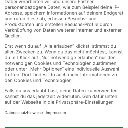
Zahlungsarten
Versandarten
Sicher einkaufen
Jetzt die toom-App herunterladen
Alle Preisangaben in EUR inkl. gesetzl. MwSt.. Die dargestellten Angebote sind unter
Umständen nicht in allen Märkten verfügbar. Die angegebenen Verfügbarkeiten beziehen
sich auf den unter "Mein Markt" ausgewählten toom Baumarkt. Alle Angebote und
Produkte nur solange der Vorrat reicht.
*Paketversand ab 59 € versandkostenfrei, gilt nicht für Artikel mit Speditionsversand, hier
fallen zusätzliche Versandkosten an.