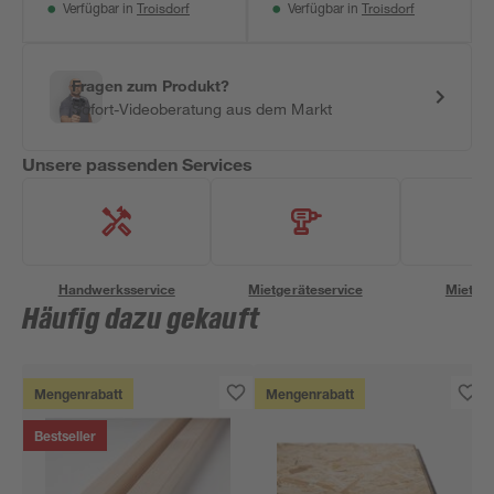
Troisdorf
Troisdorf
Verfügbar in
Verfügbar in
Fragen zum Produkt?
Sofort-Videoberatung aus dem Markt
Unsere passenden Services
Handwerksservice
Mietgeräteservice
Miettra
Häufig dazu gekauft
Mengenrabatt
Mengenrabatt
Bestseller