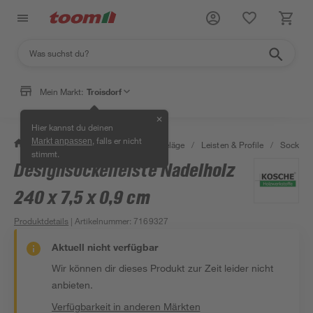
Mein Markt:
Troisdorf
✕
Hier kannst du deinen
, falls er nicht
Markt anpassen
/
Bauen & Renovieren
/
Bodenbeläge
/
Leisten & Profile
/
Sockelle
stimmt.
Designsockelleiste Nadelholz
240 x 7,5 x 0,9 cm
Produktdetails
| Artikelnummer
:
7169327
Aktuell nicht verfügbar
Wir können dir dieses Produkt zur Zeit leider nicht
anbieten.
Verfügbarkeit in anderen Märkten