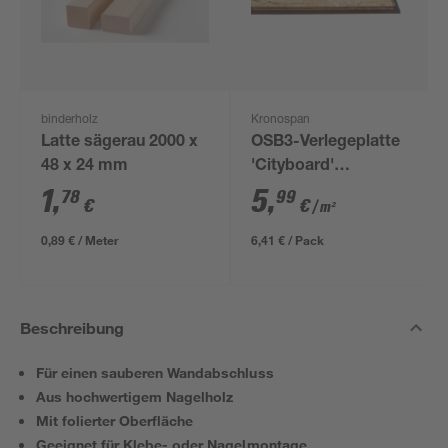
binderholz
Kronospan
Latte sägerau 2000 x
OSB3-Verlegeplatte
48 x 24 mm
'Cityboard'
ungeschliffen 1690 x
1
,
5
,
78
99
€
€
/ m²
634 x 12 mm
0,89 € / Meter
6,41 € / Pack
Beschreibung
Für einen sauberen Wandabschluss
Aus hochwertigem Nagelholz
Mit folierter Oberfläche
Geeignet für Klebe- oder Nagelmontage