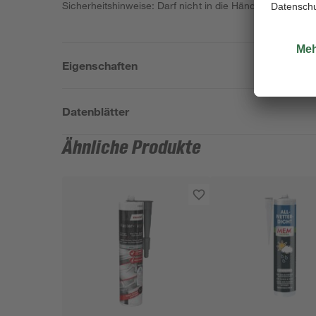
Sicherheitshinweise: Darf nicht in die Hände von Kinder
Eigenschaften
Datenblätter
Ähnliche Produkte