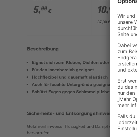
schwarz 290 ml
5
,
10
,
99
99
€
€
37,90 € / Liter
Beschreibung
Eignet sich zum Kleben, Dichten oder Füllen
Für den Innenbereich geeignet
Hochflexibel und dauerhaft elastisch
Auch für feuchte Untergründe geeignet
Schützt Fugen gegen Schimmelpilzbefall
Sicherheits- und Entsorgungshinweise
Gefahrenhinweise: Flüssigkeit und Dampf entzündbar. Ge
hervorrufen.