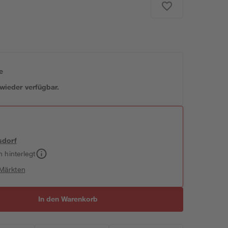
e
 wieder verfügbar.
sdorf
h hinterlegt
 Märkten
In den Warenkorb