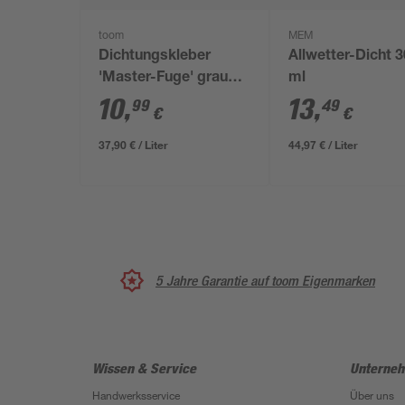
toom
MEM
Dichtungskleber
Allwetter-Dicht 
'Master-Fuge' grau
ml
290 ml
10
,
13
,
99
49
€
€
37,90 € / Liter
44,97 € / Liter
5 Jahre Garantie auf toom Eigenmarken
Wissen & Service
Unterne
Handwerksservice
Über uns