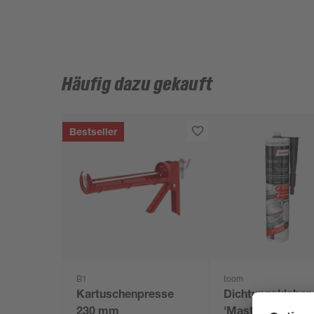
Häufig dazu gekauft
Bestseller
B1
toom
Kartuschenpresse
Dichtungskleber
230 mm
'Master-Fuge'