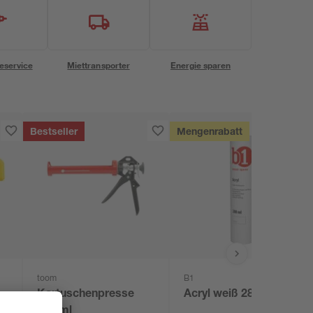
eservice
Miettransporter
Energie sparen
Bestseller
Mengenrabatt
toom
B1
Kartuschenpresse
Acryl weiß 280 ml
g.
310 ml