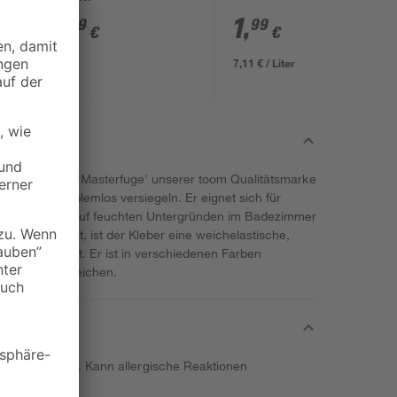
9
,
1
,
99
99
€
€
7,11 € / Liter
ichtungskleber 'Masterfuge' unserer toom Qualitätsmarke
ngsfugen problemlos versiegeln. Er eignet sich für
k, aber auch auf feuchten Untergründen im Badezimmer
ft ausgehärtet, ist der Kleber eine weichelastische,
er Eigenschaft. Er ist in verschiedenen Farben
uso gut überstreichen.
Isothiazolinon. Kann allergische Reaktionen