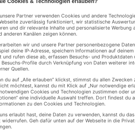
290 ml
10
,
11
,
99
99
€
€
37,90 € / Liter
Mit dem vielseitig einsetzbaren D
lassen sich Anschluss- und Dichtu
Türen, Fenster und das Mauerwer
und in der Küche. Einmal an der Lu
gummiartige Masse mit hochflexibl
erhältlich, lässt sich jedoch gena
sundheitsschädlich bei Einatmen. Enthält Benz-/Methyl-/Chlormethyl-