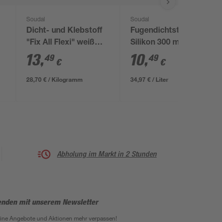
Soudal
Soudal
Dicht- und Klebstoff
Fugendichtstoff
"Fix All Flexi" weiß
Silikon 300 ml
470 g
13
,
10
,
49
49
€
€
28,70 € / Kilogramm
34,97 € / Liter
Abholung im Markt in 2 Stunden
enden mit unserem Newsletter
eine Angebote und Aktionen mehr verpassen!