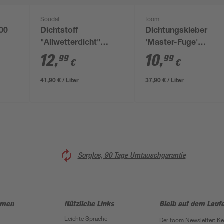
Soudal
toom
300
Dichtstoff
Dichtungskleber
"Allwetterdicht"
'Master-Fuge'
transparent 300 ml
schwarz 290 ml
12
,
10
,
99
99
€
€
41,90 € / Liter
37,90 € / Liter
Sorglos, 90 Tage Umtauschgarantie
hmen
Nützliche Links
Bleib auf dem Lauf
Leichte Sprache
Der toom Newsletter: K