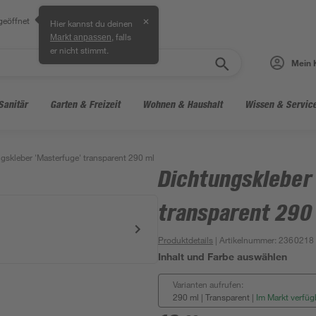
geöffnet
✕
Hier kannst du deinen
, falls
Markt anpassen
er nicht stimmt.
Mein 
Sanitär
Garten & Freizeit
Wohnen & Haushalt
Wissen & Servic
gskleber 'Masterfuge' transparent 290 ml
Dichtungskleber
transparent 290
Produktdetails
| Artikelnummer
:
2360218
Inhalt und Farbe auswählen
Varianten aufrufen:
290 ml | Transparent
|
Im Markt verfüg