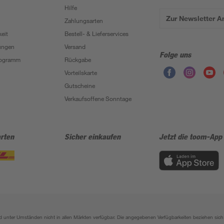
Hilfe
Zur Newsletter 
Zahlungsarten
eit
Bestell- & Lieferservices
ungen
Versand
Folge uns
Programm
Rückgabe
Vorteilskarte
Gutscheine
Verkaufsoffene Sonntage
rten
Sicher einkaufen
Jetzt die toom-App
sind unter Umständen nicht in allen Märkten verfügbar. Die angegebenen Verfügbarkeiten beziehen s