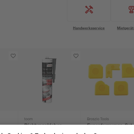
Handwerksservice
Mietgerät
toom
Broszio Tools
Dichtungskleber
Fugenformungs-Set
'Master-Fuge' grau
"Fugenass plus" 5-tl