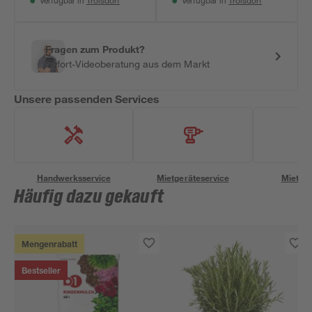
Troisdorf
Troisdorf
Verfügbar in
Verfügbar in
Fragen zum Produkt?
Sofort-Videoberatung aus dem Markt
Unsere passenden Services
Handwerksservice
Mietgeräteservice
Miettra
Häufig dazu gekauft
Mengenrabatt
Bestseller