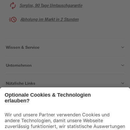
Sorglos, 90 Tage Umtauschgarantie
Abholung im Markt in 2 Stunden
Wissen & Service
Unternehmen
Nützliche Links
Bleib auf dem Laufenden mit unserem Newsletter
Der toom Newsletter: Keine Angebote und Aktionen mehr verpassen!
Zur Newsletter Anmeldung