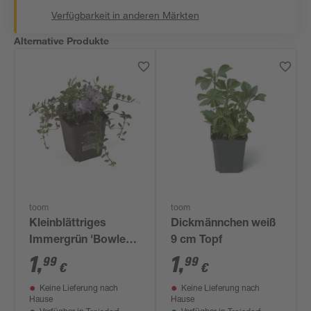
Verfügbarkeit in anderen Märkten
Alternative Produkte
toom
toom
Kleinblättriges
Dickmännchen weiß
Immergrün 'Bowles'
9 cm Topf
9 cm Topf
1
,
1
,
99
99
€
€
Keine Lieferung nach
Keine Lieferung nach
Hause
Hause