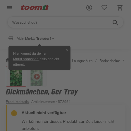
Mein Markt:
Troisdorf
✕
Hier kannst du deinen
, falls er nicht
Markt anpassen
/
Garten & Freizeit
/
Pflanzen
/
Laubgehölze
/
Bodendecker
/
Di
stimmt.
Dickmänchen, 6er Tray
Produktdetails
| Artikelnummer
:
4572954
Aktuell nicht verfügbar
Wir können dir dieses Produkt zur Zeit leider nicht
anbieten.