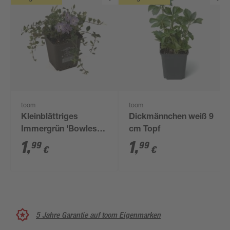
toom
toom
Kleinblättriges
Dickmännchen weiß 9
Immergrün 'Bowles' 9
cm Topf
cm Topf
1
,
1
,
99
99
€
€
5 Jahre Garantie auf toom Eigenmarken