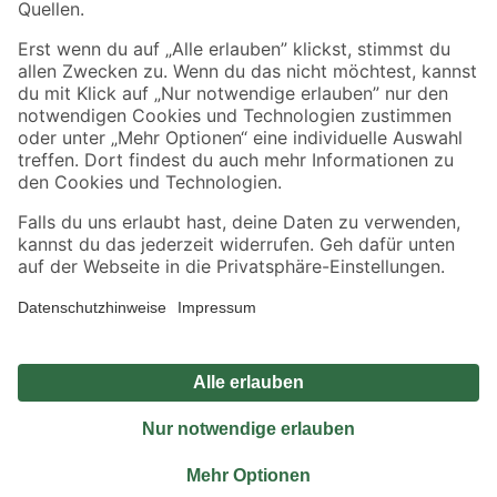
Sicher einkaufen
Jetzt die toom-App herunterladen
Alle Preisangaben in EUR inkl. gesetzl. MwSt.. Die dargestellten Angebote sind unter
Umständen nicht in allen Märkten verfügbar. Die angegebenen Verfügbarkeiten beziehen
sich auf den unter "Mein Markt" ausgewählten toom Baumarkt. Alle Angebote und
Produkte nur solange der Vorrat reicht.
*Paketversand ab 59 € versandkostenfrei, gilt nicht für Artikel mit Speditionsversand, hier
fallen zusätzliche Versandkosten an.
Datenschutz
Privatsphäre
Impressum
AGB
Nutzungsbedingungen
Widerrufsrecht
Vertrag widerrufen
Barrierefreiheit
© 2026 toom Baumarkt GmbH