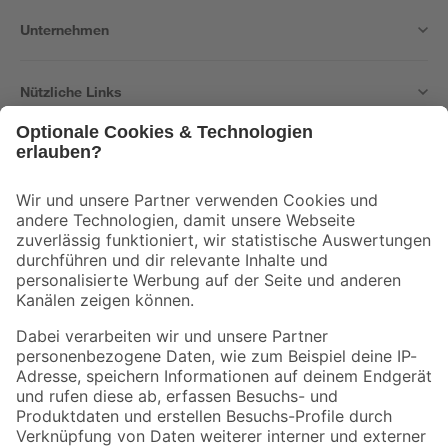
Unternehmen
Nützliche Links
Bleib auf dem Laufenden mit unserem Newsletter
Der toom Newsletter: Keine Angebote und Aktionen mehr verpassen!
Zur Newsletter Anmeldung
Folge uns
Zahlungsarten
Versandarten