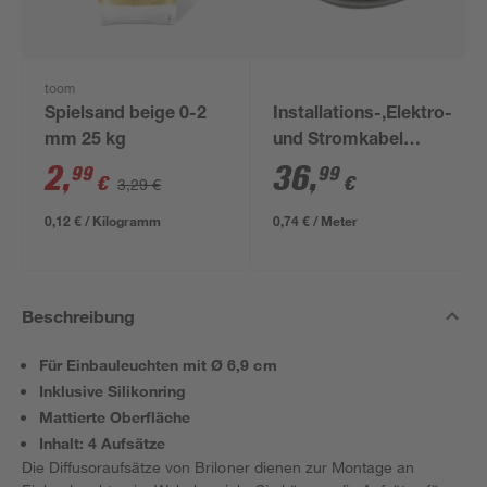
toom
Spielsand beige 0-2
Installations-,Elektro-
mm 25 kg
und Stromkabel
NYM-J 3x1,5mm² 50
2
,
36
,
99
99
€
€
3,29 €
m
0,12 € / Kilogramm
0,74 € / Meter
Beschreibung
Für Einbauleuchten mit Ø 6,9 cm
Inklusive Silikonring
Mattierte Oberfläche
Inhalt: 4 Aufsätze
Die Diffusoraufsätze von Briloner dienen zur Montage an