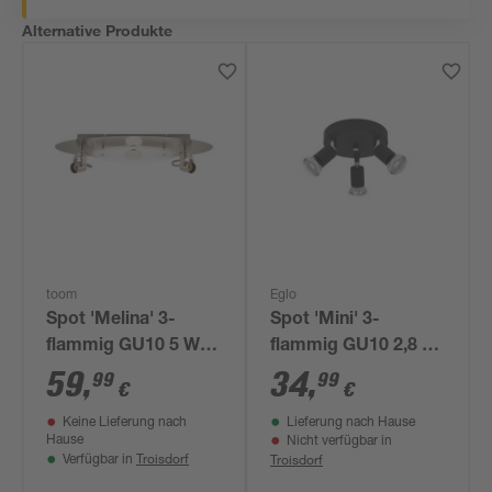
Alternative Produkte
toom
Eglo
Spot 'Melina' 3-
Spot 'Mini' 3-
flammig GU10 5 W Ø
flammig GU10 2,8 W
52 x 13,5 cm
250 lm warmweiß Ø
59
,
34
,
99
99
€
€
14,5 cm
Keine Lieferung nach
Lieferung nach Hause
Hause
Nicht verfügbar in
Troisdorf
Troisdorf
Verfügbar in