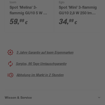
toom
Eglo
Spot 'Melina' 3-
Spot 'Mini' 3-flammig
flammig GU10 5 W Ø
GU10 2,8 W 250 lm
52 x 13,5 cm
warmweiß Ø 14,5 cm
59
,
34
,
99
99
€
€
5 Jahre Garantie auf toom Eigenmarken
Sorglos, 90 Tage Umtauschgarantie
Abholung im Markt in 2 Stunden
Wissen & Service