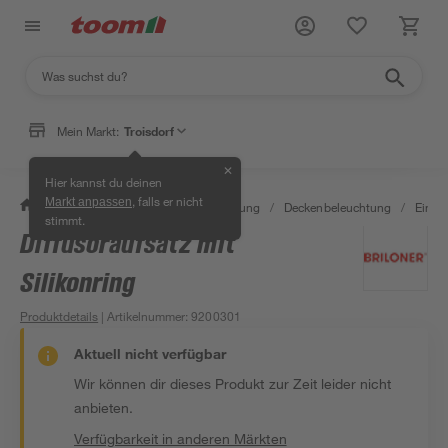
Mein Markt:
Troisdorf
✕
Hier kannst du deinen
, falls er nicht
Markt anpassen
/
Wohnen & Haushalt
/
Beleuchtung
/
Deckenbeleuchtung
/
Einba
stimmt.
Diffusoraufsatz mit
Silikonring
Produktdetails
| Artikelnummer
:
9200301
Aktuell nicht verfügbar
Wir können dir dieses Produkt zur Zeit leider nicht
anbieten.
Verfügbarkeit in anderen Märkten