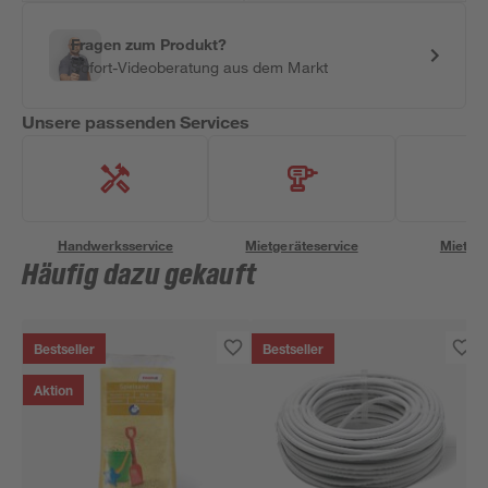
Fragen zum Produkt?
Sofort-Videoberatung aus dem Markt
Unsere passenden Services
Handwerksservice
Mietgeräteservice
Miettra
Häufig dazu gekauft
Bestseller
Bestseller
Aktion