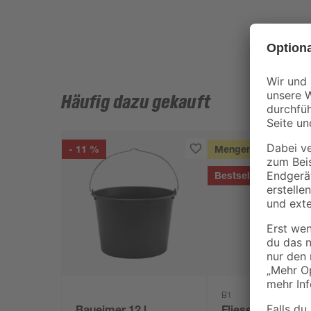
Häufig dazu gekauft
- 11 %
Mengenrabatt
Bestseller
B1