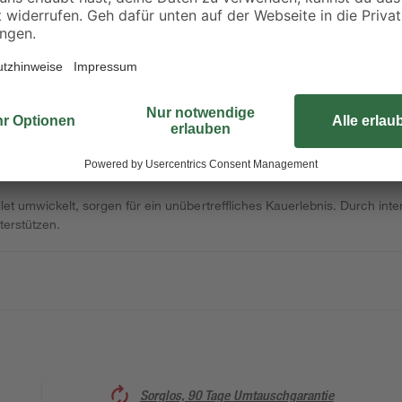
xibel
Flexkleber 22 kg
Fliesenschwamm 16
x 110 x 65 mm
25
,
3
,
99
49
€
€
1,18 € / Kilogramm
et umwickelt, sorgen für ein unübertreffliches Kauerlebnis. Durch int
terstützen.
Sorglos, 90 Tage Umtauschgarantie