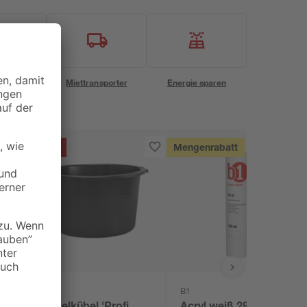
eservice
Miettransporter
Energie sparen
Aktion
Mengenrabatt
B1