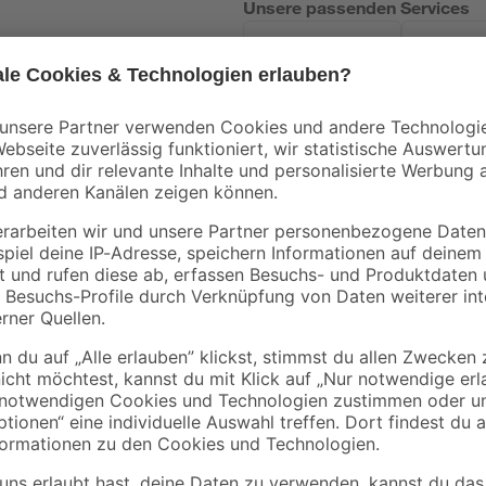
Unsere passenden Services
Handwerksservice
Mietgerät
Bestseller
Knauf
toom