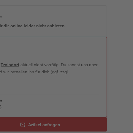
e
 dir online leider nicht anbieten.
t
Troisdorf
aktuell nicht vorrätig. Du kannst uns aber
wir bestellen ihn für dich (ggf. zzgl.
e:
)
Artikel anfragen