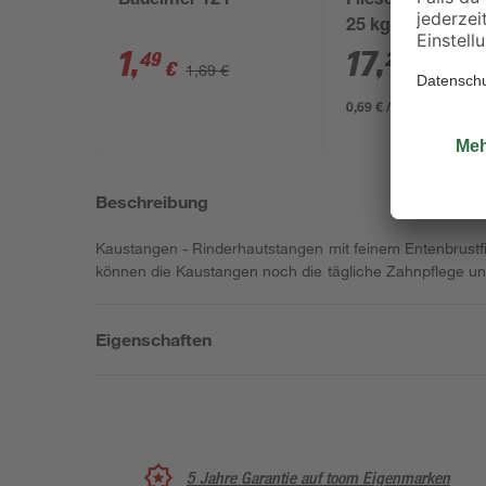
Baueimer 12 l
Fliesenkleber fle
25 kg
1
,
17
,
49
29
€
€
1,69 €
0,69 € / Kilogramm
Beschreibung
Kaustangen - Rinderhautstangen mit feinem Entenbrustfil
können die Kaustangen noch die tägliche Zahnpflege un
Eigenschaften
5 Jahre Garantie auf toom Eigenmarken