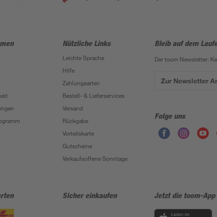
hmen
Nützliche Links
Bleib auf dem Lauf
Leichte Sprache
Der toom Newsletter: K
Hilfe
Zur Newsletter 
Zahlungsarten
eit
Bestell- & Lieferservices
ungen
Versand
Folge uns
Programm
Rückgabe
Vorteilskarte
Gutscheine
Verkaufsoffene Sonntage
rten
Sicher einkaufen
Jetzt die toom-App