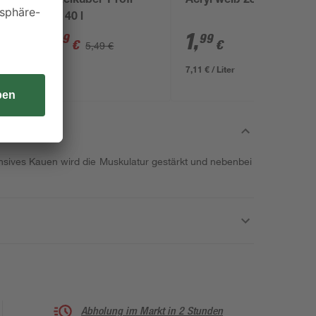
5
Mörtelkübel 'Profi
Acryl weiß 280 ml
Line' 40 l
4
,
1
,
99
99
€
€
5,49 €
7,11 € / Liter
ensives Kauen wird die Muskulatur gestärkt und nebenbei
Abholung im Markt in 2 Stunden