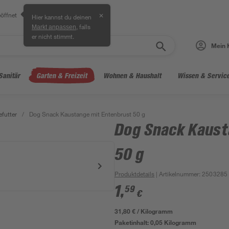
öffnet
✕
Hier kannst du deinen
, falls
Markt anpassen
er nicht stimmt.
Mein 
Sanitär
Garten & Freizeit
Wohnen & Haushalt
Wissen & Servic
futter
/
Dog Snack Kaustange mit Entenbrust 50 g
Dog Snack Kaust
50 g
Produktdetails
| Artikelnummer
:
2503285
1
,
59
€
31,80 € / Kilogramm
Paketinhalt:
0,05 Kilogramm