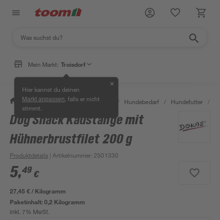
Mein Markt:
Troisdorf
✕
Hier kannst du deinen
, falls er nicht
Markt anpassen
/
Garten & Freizeit
/
Tierbedarf
/
Hundebedarf
/
Hundefutter
/
D
stimmt.
Dog Snack Kaustange mit
Hühnerbrustfilet 200 g
Produktdetails
| Artikelnummer
:
2501330
5
,
49
€
27,45 € / Kilogramm
Paketinhalt:
0,2 Kilogramm
inkl. 7% MwSt.