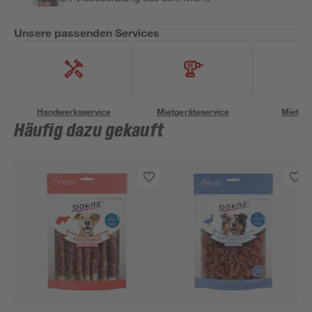
Unsere passenden Services
Handwerksservice
Mietgeräteservice
Miettra
Häufig dazu gekauft