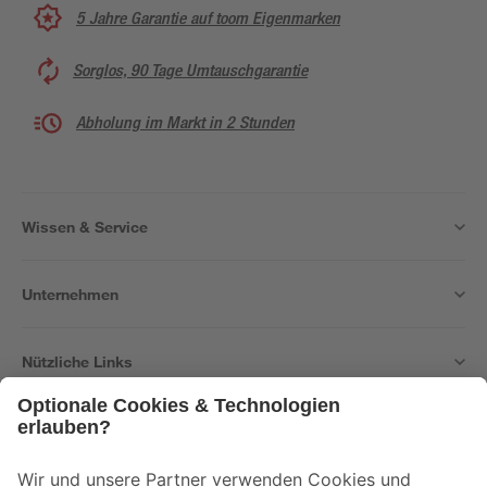
5 Jahre Garantie auf toom Eigenmarken
Sorglos, 90 Tage Umtauschgarantie
Abholung im Markt in 2 Stunden
Wissen & Service
Unternehmen
Nützliche Links
Bleib auf dem Laufenden mit unserem Newsletter
Der toom Newsletter: Keine Angebote und Aktionen mehr verpassen!