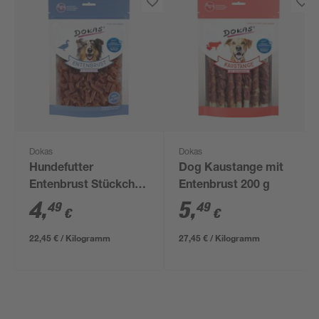
Dokas
Dokas
Hundefutter
Dog Kaustange mit
Entenbrust Stückchen
Entenbrust 200 g
200 g
4
,
5
,
49
49
€
€
22,45 € / Kilogramm
27,45 € / Kilogramm