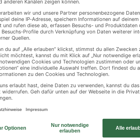
 PVC-
halbrund auf 4 Füßen
'Vogtland' 300 x 541
 237
28,5 x 15 x 9,5 cm
cm schiefergrau
7
,
2.499
,
99
00
€
€
Das Doppelcarport 'Classic 1' biet
n Massivholz
11,5 cm Pfosten viel Platz unter
Carport schützt dein Fahrzeug vor
Witterungseinflüssen im ganzen Jah
Carport hat eine Innenbreite von 
Platz für deine Fahrzeuge. Die pa
im Lieferumfang enthalten.