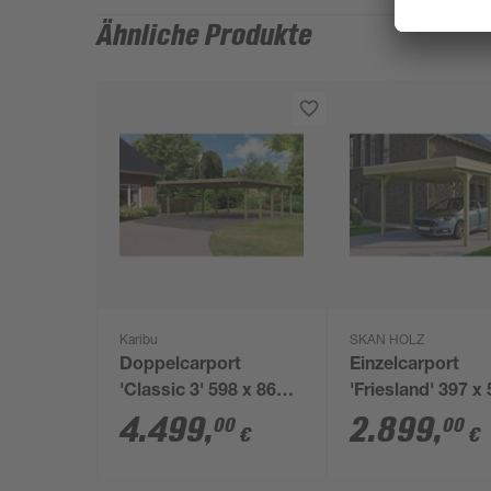
Ähnliche Produkte
Karibu
SKAN HOLZ
Doppelcarport
Einzelcarport
'Classic 3' 598 x 860
'Friesland' 397 x
cm Kiefer KDI Stahl-
cm KDI imprägni
4.499
,
2.899
,
00
00
€
€
Dach