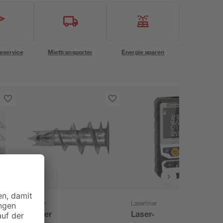
eservice
Miettransporter
Energie sparen
Fischer
Laserliner
fischer
Laser-