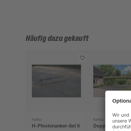
Häufig dazu gekauft
Karibu
Karibu
H-Pfostenanker-Set 6
Doppelcarport