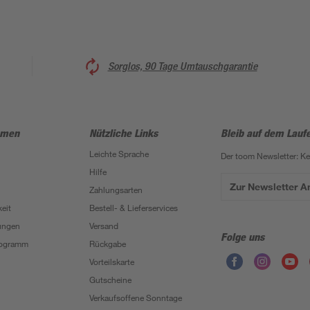
Sorglos, 90 Tage Umtauschgarantie
hmen
Nützliche Links
Bleib auf dem Lauf
Leichte Sprache
Der toom Newsletter: K
Hilfe
Zur Newsletter 
Zahlungsarten
eit
Bestell- & Lieferservices
ungen
Versand
Folge uns
Programm
Rückgabe
Vorteilskarte
Gutscheine
Verkaufsoffene Sonntage