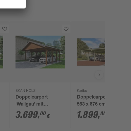
SKAN HOLZ
Karibu
Doppelcarport
Doppelcarport 'Eco 2'
'Wallgau' mit
563 x 676 cm Kiefer
00
Dachlattung 620 x 600
KDI PVC-Dach, mit
3.699
,
1.899
,
00
00
€
€
cm nussbaum
zwei Einfahrtsbögen