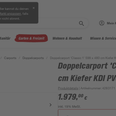
✕
ier kannst du deinen
, falls
Markt anpassen
r nicht stimmt.
Mein 
Sanitär
Garten & Freizeit
Wohnen & Haushalt
Wissen & Servic
/
Carports
/
Doppelcarports
/
Doppelcarport 'Classic 1' 598 x 480 cm Kiefer
Doppelcarport 'C
cm Kiefer KDI P
Produktdetails
| Artikelnummer
:
4283171
1.979
,
00
€
inkl. 19% MwSt.