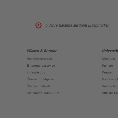
5 Jahre Garantie auf toom Eigenmarken
Wissen & Service
Unterne
Handwerksservice
Über uns
Entsorgungsservice
Karriere
Finanzierung
Presse
Übersicht Ratgeber
Nachhaltigk
Übersicht Märkte
Auszeichn
DIY-Städte-Index 2026
Affiliate-