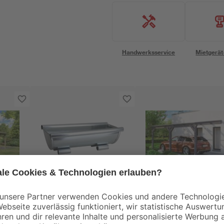
Handwerksservice
Mietgerät
SKAN HOLZ
Pflanzrinne verzinkt
Einzelcarport