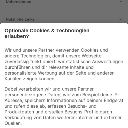
Unternehmen
Nützliche Links
Bleib auf dem Laufenden mit unserem Newsletter
Der toom Newsletter: Keine Angebote und Aktionen mehr verpassen!
Zur Newsletter Anmeldung
Folge uns
Zahlungsarten
Versandarten