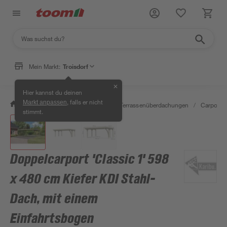
Mein Markt:
Troisdorf
✕
Hier kannst du deinen
, falls er nicht
Markt anpassen
/
Garten & Freizeit
/
Carports & Terrassenüberdachungen
/
Carports
stimmt.
Doppelcarport 'Classic 1' 598
x 480 cm Kiefer KDI Stahl-
Dach, mit einem
Einfahrtsbogen