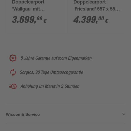
Doppelcarport
Doppelcarport
'Wallgau' mit
'Friesland' 557 x 555
Dachlattung 620 x 600
cm nussbaum Set 3
3.699
,
4.399
,
00
00
€
€
cm nussbaum
m. Rück- und
Seitenwand
5 Jahre Garantie auf toom Eigenmarken
Sorglos, 90 Tage Umtauschgarantie
Abholung im Markt in 2 Stunden
Wissen & Service