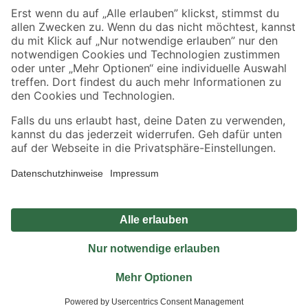
Sicher einkaufen
Jetzt die toom-App herunterladen
Alle Preisangaben in EUR inkl. gesetzl. MwSt.. Die dargestellten Angebote sind unter
Umständen nicht in allen Märkten verfügbar. Die angegebenen Verfügbarkeiten beziehen
sich auf den unter "Mein Markt" ausgewählten toom Baumarkt. Alle Angebote und
Produkte nur solange der Vorrat reicht.
*Paketversand ab 59 € versandkostenfrei, gilt nicht für Artikel mit Speditionsversand, hier
fallen zusätzliche Versandkosten an.
Datenschutz
Privatsphäre
Impressum
AGB
Nutzungsbedingungen
Widerrufsrecht
Vertrag widerrufen
Barrierefreiheit
© 2026 toom Baumarkt GmbH