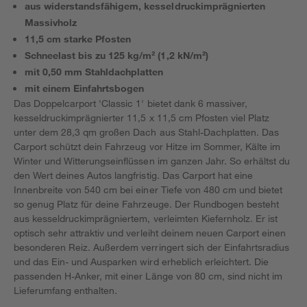
aus widerstandsfähigem, kesseldruckimprägnierten
Massivholz
11,5 cm starke Pfosten
Schneelast bis zu 125 kg/m² (1,2 kN/m²)
mit 0,50 mm Stahldachplatten
mit einem Einfahrtsbogen
Das Doppelcarport 'Classic 1' bietet dank 6 massiver,
kesseldruckimprägnierter 11,5 x 11,5 cm Pfosten viel Platz
unter dem 28,3 qm großen Dach aus Stahl-Dachplatten. Das
Carport schützt dein Fahrzeug vor Hitze im Sommer, Kälte im
Winter und Witterungseinflüssen im ganzen Jahr. So erhältst du
den Wert deines Autos langfristig. Das Carport hat eine
Innenbreite von 540 cm bei einer Tiefe von 480 cm und bietet
so genug Platz für deine Fahrzeuge. Der Rundbogen besteht
aus kesseldruckimprägniertem, verleimten Kiefernholz. Er ist
optisch sehr attraktiv und verleiht deinem neuen Carport einen
besonderen Reiz. Außerdem verringert sich der Einfahrtsradius
und das Ein- und Ausparken wird erheblich erleichtert. Die
passenden H-Anker, mit einer Länge von 80 cm, sind nicht im
Lieferumfang enthalten.