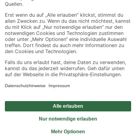
Sicher einkaufen
Jetzt die toom-App herunterladen
Alle Preisangaben in EUR inkl. gesetzl. MwSt.. Die dargestellten Angebote sind unter
Umständen nicht in allen Märkten verfügbar. Die angegebenen Verfügbarkeiten beziehen
sich auf den unter "Mein Markt" ausgewählten toom Baumarkt. Alle Angebote und
Produkte nur solange der Vorrat reicht.
*Paketversand ab 59 € versandkostenfrei, gilt nicht für Artikel mit Speditionsversand, hier
fallen zusätzliche Versandkosten an.
Datenschutz
Privatsphäre
Impressum
AGB
Nutzungsbedingungen
Widerrufsrecht
Vertrag widerrufen
Barrierefreiheit
© 2026 toom Baumarkt GmbH