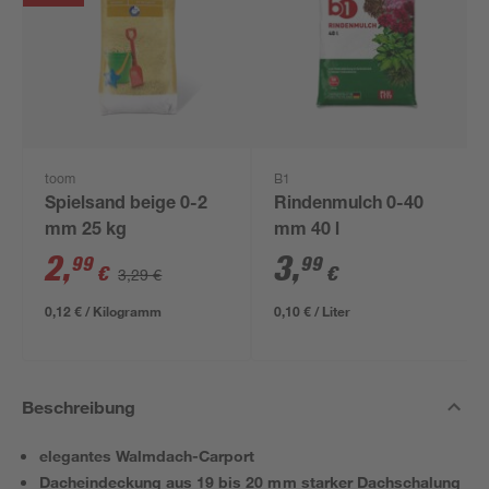
toom
B1
Spielsand beige 0-2
Rindenmulch 0-40
mm 25 kg
mm 40 l
2
,
3
,
99
99
€
€
3,29 €
0,12 € / Kilogramm
0,10 € / Liter
Beschreibung
elegantes Walmdach-Carport
Dacheindeckung aus 19 bis 20 mm starker Dachschalung