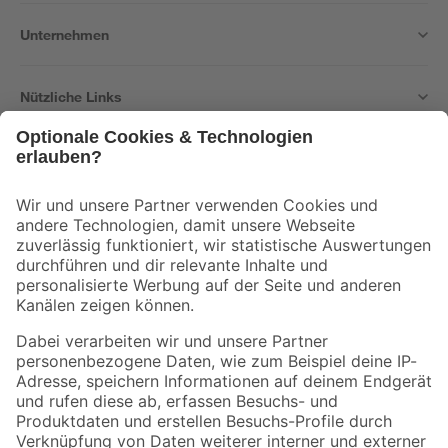
Unternehmen
Nützliche Links
Bleib auf dem Laufenden mit unserem Newsletter
Der toom Newsletter: Keine Angebote und Aktionen mehr verpassen!
Zur Newsletter Anmeldung
Folge uns
Zahlungsarten
Versandarten