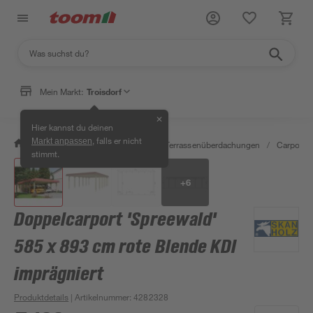
Mein Markt:
Troisdorf
✕
Hier kannst du deinen
, falls er nicht
Markt anpassen
/
Garten & Freizeit
/
Carports & Terrassenüberdachungen
/
Carports
stimmt.
+
6
Doppelcarport 'Spreewald'
585 x 893 cm rote Blende KDI
imprägniert
Produktdetails
| Artikelnummer
:
4282328