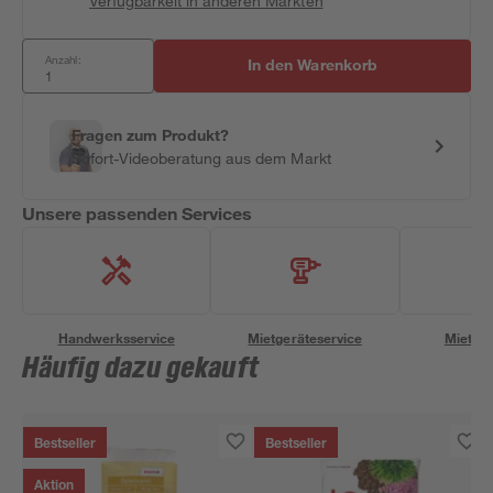
Verfügbarkeit in anderen Märkten
Anzahl:
In den Warenkorb
Fragen zum Produkt?
Sofort-Videoberatung aus dem Markt
Unsere passenden Services
Handwerksservice
Mietgeräteservice
Miettra
Häufig dazu gekauft
Bestseller
Bestseller
Aktion