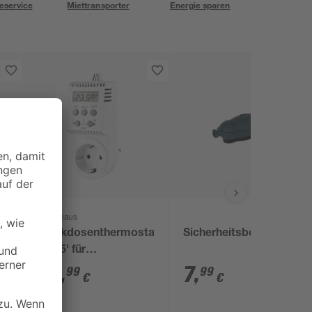
eservice
Miettransporter
Energie sparen
Könighaus
Steckdosenthermostat
Sicherheitsbox
'TS05' für
Infrarotheizungen
29
,
7
,
99
99
€
€