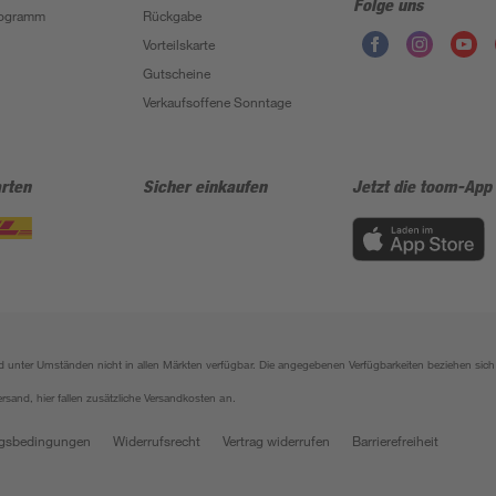
Folge uns
Programm
Rückgabe
Vorteilskarte
Gutscheine
Verkaufsoffene Sonntage
rten
Sicher einkaufen
Jetzt die toom-App
sind unter Umständen nicht in allen Märkten verfügbar. Die angegebenen Verfügbarkeiten beziehen s
ersand, hier fallen zusätzliche Versandkosten an.
gsbedingungen
Widerrufsrecht
Vertrag widerrufen
Barrierefreiheit