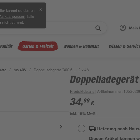
✕
ier kannst du deinen
, falls
Markt anpassen
r nicht stimmt.
Mein 
Sanitär
Garten & Freizeit
Wohnen & Haushalt
Wissen & Servic
räte
/
bis 40V
/
Doppelladegerät '300.6 LI' 2 x 4A
Doppelladegerät 
Produktdetails
| Artikelnummer
:
1052620
34
,
99
€
inkl. 19% MwSt.
Lieferung nach Haus
Diesen Artikel können wir