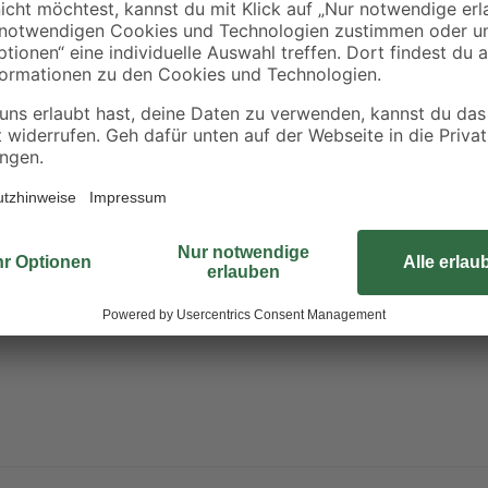
Flexibles Laden mit unserem AL-KO
ttery - 2 Voltages' Akkus
18/36 V Akkus aus der Batterie-Ser
Power – Mit unserem formschönen, 
Akkus wieder startklar. Die Ladeko
leuchtet permanent bei 100 %. Nur
Battery - 2 Voltages'. So kommst 