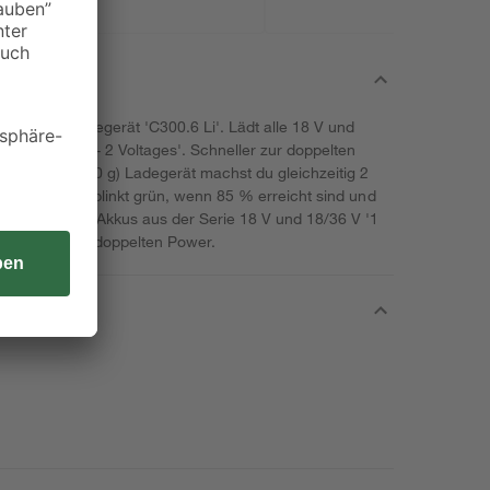
 Doppel-Ladegerät 'C300.6 Li'. Lädt alle 18 V und
ie '1 Battery - 2 Voltages'. Schneller zur doppelten
leichten (850 g) Ladegerät machst du gleichzeitig 2
ntrollanzeige blinkt grün, wenn 85 % erreicht sind und
 passend für Akkus aus der Serie 18 V und 18/36 V '1
du schnell zur doppelten Power.