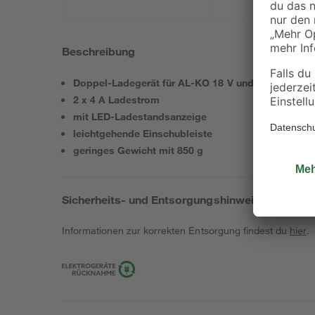
Beschreibung
Doppel-Ladegerät für AL-KO 18 V und 18/36 V '1 Ba
2 x 4 A Ladestrom
mit LED-Ladestandsanzeige
leichtgehende Einschubleiste
geringes Gewicht mit 850 g
Sicherheits- und Entsorgungshinweise
Informationen zur korrekten Entsorgung findest du
hier
.