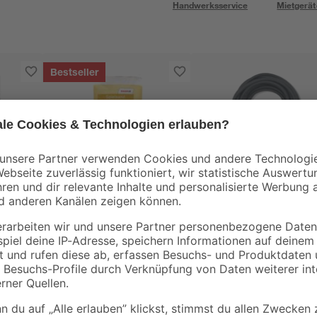
Handwerksservice
Mietgerät
Bestseller
toom
hr
Spielsand beige 0-2
Verlängerungskabel
ß
mm 25 kg
schwarz 10 m
3
,
14
,
29
99
€
€
0,13 € / Kilogramm
1,50 € / Meter