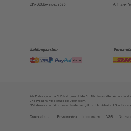
DIY-Städte-Index 2026
Affiliate-
Zahlungsarten
Versanda
Alle Preisangaben in EUR inkl. gesetzl. MwSt.. Die dargestellten Angebote 
und Produkte nur solange der Vorrat reicht.
*Paketversand ab 59 € versandkostenfrei, gilt nicht für Artikel mit Speditionsv
Datenschutz
Privatsphäre
Impressum
AGB
Nutzun