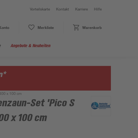
Vorteilskarte
Kontakt
Karriere
Hilfe
Konto
Merkliste
Warenkorb
e
Angebote & Neuheiten
n*
1400 x 100 cm
nzaun-Set 'Pico S
400 x 100 cm