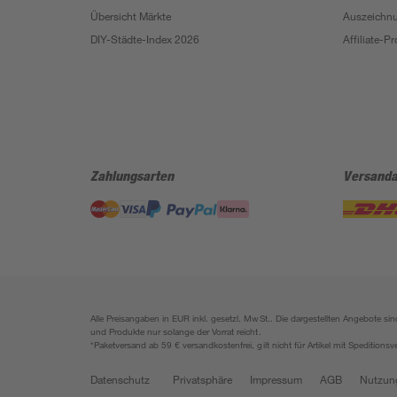
Übersicht Märkte
Auszeichn
DIY-Städte-Index 2026
Affiliate-
Zahlungsarten
Versanda
Alle Preisangaben in EUR inkl. gesetzl. MwSt.. Die dargestellten Angebote 
und Produkte nur solange der Vorrat reicht.
*Paketversand ab 59 € versandkostenfrei, gilt nicht für Artikel mit Speditionsv
Datenschutz
Privatsphäre
Impressum
AGB
Nutzun