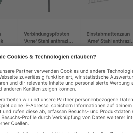
s
Verbindungspfosten
Einstabmattenzaun
ck
'Arne' Stahl anthrazit
'Arne' Stahl anthrazit
4 x 4 x 150 cm
200 x 100 cm
21
,
24
,
99
99
€
€
14,66 € / Meter
12,50 € / Meter
Der Artikel ist außerdem vor äuße
und Wartungsaufwand, weil er send
beläuft sich vertikal auf 200 mm 
der Höhe und 1400 cm in der Brei
kung