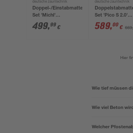
deutsche zauntechnik
deutsche zauntechnik
Doppel-/Einstabmatten-
Doppelstabmatt
Set 'Michl'
Set 'Pico S 2.0'
anthrazitgrau 1400 x
anthrazit 2200 x 
499
,
589
,
99
00
€
€
669
120 cm
cm
Hier f
Wie tief müssen 
Wie viel Beton wir
Welcher Pfostenab