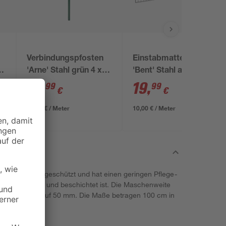
Verbindungspfosten
Einstabmattenzaun
'Arne' Stahl grün 4 x 4
'Bent' Stahl anthrazit
x 150 cm
200 x 80 cm
21
,
19
,
99
99
€
€
14,66 € / Meter
10,00 € / Meter
ren Einflüssen geschützt und hat einen geringen Pflege-
zimirverzinkt und beschichtet ist. Die Maschenweite
und horizontal auf 50 mm. Die Maße betragen 100 cm in
te.