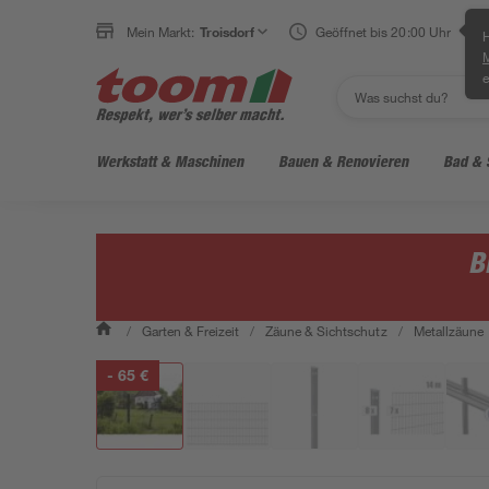
Mein Markt:
Troisdorf
Geöffnet bis 20:00 Uhr
H
e
Werkstatt & Maschinen
Bauen & Renovieren
Bad & 
B
/
Garten & Freizeit
/
Zäune & Sichtschutz
/
Metallzäune
- 65 €