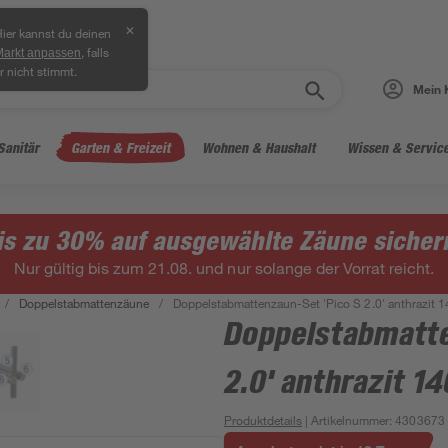
✕
ier kannst du deinen
, falls
Markt anpassen
r nicht stimmt.
Mein 
Sanitär
Garten & Freizeit
Wohnen & Haushalt
Wissen & Servic
is zu 30% auf ausgewählte Zäune sicher
Nur gültig bis zum 21.08. und nur solange der Vorrat reicht.
/
Doppelstabmattenzäune
/
Doppelstabmattenzaun-Set 'Pico S 2.0' anthrazit 
Doppelstabmatte
2.0' anthrazit 1
Produktdetails
| Artikelnummer
:
4303673