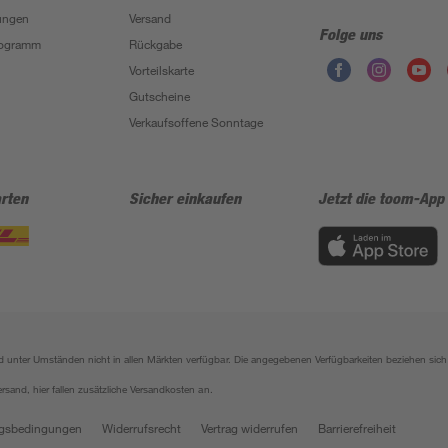
ungen
Versand
Folge uns
Programm
Rückgabe
Vorteilskarte
Gutscheine
Verkaufsoffene Sonntage
rten
Sicher einkaufen
Jetzt die toom-App
sind unter Umständen nicht in allen Märkten verfügbar. Die angegebenen Verfügbarkeiten beziehen s
ersand, hier fallen zusätzliche Versandkosten an.
gsbedingungen
Widerrufsrecht
Vertrag widerrufen
Barrierefreiheit