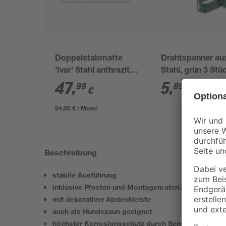
Doppelstabmatte
Drahtspanner au
'Ivar' Stahl anthrazit
Stahl, grün 3 Stü
200 x 123 cm
47
,
5
,
99
09
€
€
24,00 € / Meter
Beschreibung
stabile Ausführung
inklusive Pfosten und Montagematerial
mit dekorativer Abdeckleiste
auch als Hundezaun geeignet
höchster Korrosionsschutz durch Sendzimirverzin