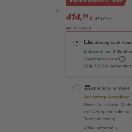
Angebot endet in 13 Tagen
414
,
99
€
479,99 €
inkl. 19% MwSt.
Lieferung nach Haus
Lieferzeit:
ca. 3 Woche
Speditionsversand
Zzgl. 59,95 € Versandkos
Abholung im Markt
Auf Anfrage bestellbar
Dieser Artikel ist im Mark
eine Anfrage schicken und 
Transportkosten).
Artikel anfragen
>