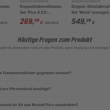
deutsche zauntechnik
deutsche zauntechnik
enzaun-
Doppelstabmattenzaun-
Doppel-/Einstabmat
Set 'Pico S 2.0'
Set 'Michl' moosgrü
100
anthrazit 1000 x 80
1800 x 100 cm
269
,
549
,
99
00
€
€
,00 €
309,99 €
cm
Häufige Fragen zum Produkt
indest du Antworten rund um das Produkt, seine Nutzung und wichtige D
die Fundamentlöcher gegraben werden?
d pro Pfostenloch benötigt?
stand ist für das Modell Pico einzuhalten?