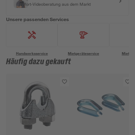
Sofort-Videoberatung aus dem Markt
Unsere passenden Services
Handwerksservice
Mietgeräteservice
Miettra
Häufig dazu gekauft