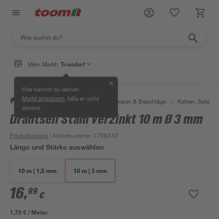
Mein Markt:
Troisdorf
✕
Hier kannst du deinen
, falls er nicht
Markt anpassen
/
Werkstatt & Maschinen
/
Eisenwaren & Beschläge
/
Ketten, Seile & 
stimmt.
Drahtseil Stahl verzinkt 10 m Ø 3 mm
Produktdetails
| Artikelnummer
:
1706310
Länge und Stärke auswählen
10 m | 1,5 mm
10 m | 3 mm
16
,
99
€
1,70 € / Meter