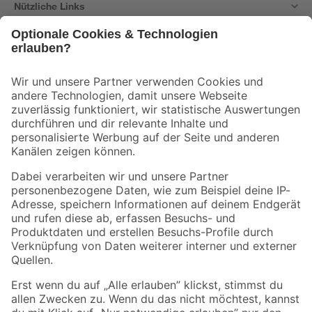
Nützliche Links
Bleib auf dem Laufenden mit unserem Newsletter
Der toom Newsletter: Keine Angebote und Aktionen mehr verpassen!
Zur Newsletter Anmeldung
Folge uns
Zahlungsarten
Versandarten
Sicher einkaufen