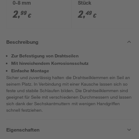
0-8 mm
Stück
2
,
2
,
99
49
€
€
Beschreibung
Zur Befestigung von Drahtseilen
Mit hinreichendem Korrosionsschutz
Einfache Montage
Sicher und zuverlässig halten die Drahtseilklemmen ein Seil an
seinem Platz. In Verbindung mit einer Kausche lassen sich so
feste und stabile Schlaufen bilden. Die Drahtseilklemmen sind
geeignet für Seile mit verschiedenen Durchmessern und lassen
sich dank der Sechskantmuttern mit wenigen Handgriffen
schnell festziehen.
Eigenschaften