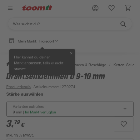
Mein Markt:
Troisdorf
✕
Hier kannst du deinen
, falls er nicht
Markt anpassen
/
Werkstatt & Maschinen
/
Eisenwaren & Beschläge
/
Ketten, Seile & 
stimmt.
Drahtseilklemmen Ø 9-10 mm
Produktdetails
| Artikelnummer
:
1270274
Stärke auswählen
Varianten aufrufen:
9 mm
|
Im Markt verfügbar
3
,
79
€
inkl. 19% MwSt.