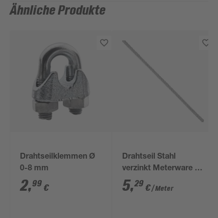
Ähnliche Produkte
Drahtseilklemmen Ø
Drahtseil Stahl
0-8 mm
verzinkt Meterware 8
mm
2
,
5
,
99
29
€
€
/ Meter