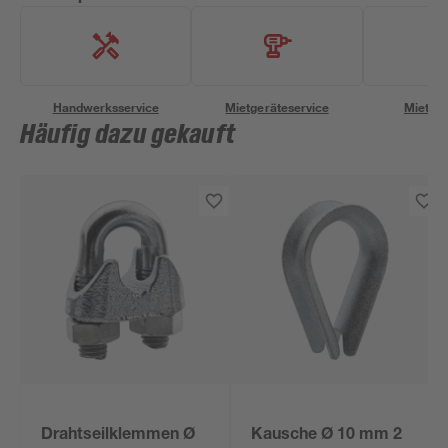
Handwerksservice
Mietgeräteservice
Miettra
Häufig dazu gekauft
Drahtseilklemmen Ø
Kausche Ø 10 mm 2