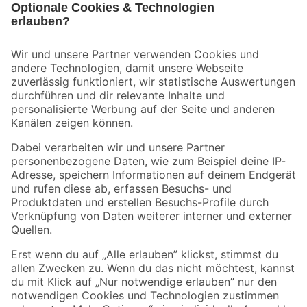
Bleib auf dem Laufenden mit unserem Newsletter
Der toom Newsletter: Keine Angebote und Aktionen mehr verpassen!
Zur Newsletter Anmeldung
Folge uns
Zahlungsarten
Versandarten
Sicher einkaufen
Jetzt die toom-App herunterladen