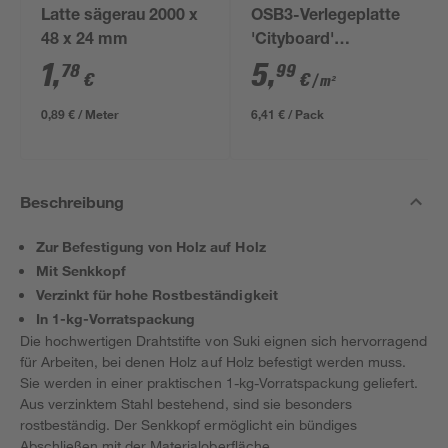
Latte sägerau 2000 x
OSB3-Verlegeplatte
48 x 24 mm
'Cityboard'
ungeschliffen 1690 x
1
,
5
,
78
99
€
€
/ m²
634 x 12 mm
0,89 € / Meter
6,41 € / Pack
Beschreibung
Zur Befestigung von Holz auf Holz
Mit Senkkopf
Verzinkt für hohe Rostbeständigkeit
In 1-kg-Vorratspackung
Die hochwertigen Drahtstifte von Suki eignen sich hervorragend
für Arbeiten, bei denen Holz auf Holz befestigt werden muss.
Sie werden in einer praktischen 1-kg-Vorratspackung geliefert.
Aus verzinktem Stahl bestehend, sind sie besonders
rostbeständig. Der Senkkopf ermöglicht ein bündiges
Abschließen mit der Materialoberfläche.