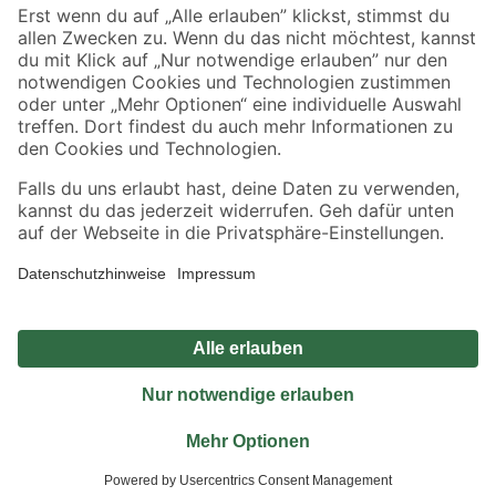
Sicher einkaufen
Jetzt die toom-App herunterladen
Alle Preisangaben in EUR inkl. gesetzl. MwSt.. Die dargestellten Angebote sind unter
Umständen nicht in allen Märkten verfügbar. Die angegebenen Verfügbarkeiten beziehen
sich auf den unter "Mein Markt" ausgewählten toom Baumarkt. Alle Angebote und
Produkte nur solange der Vorrat reicht.
*Paketversand ab 59 € versandkostenfrei, gilt nicht für Artikel mit Speditionsversand, hier
fallen zusätzliche Versandkosten an.
Datenschutz
Privatsphäre
Impressum
AGB
Nutzungsbedingungen
Widerrufsrecht
Vertrag widerrufen
Barrierefreiheit
© 2026 toom Baumarkt GmbH