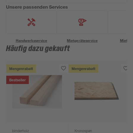
Unsere passenden Services
Handwerksservice
Mietgeräteservice
Miettra
Häufig dazu gekauft
Mengenrabatt
Mengenrabatt
Bestseller
binderholz
Kronospan