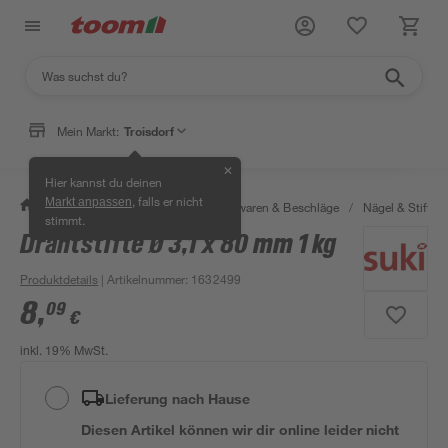
Mein Markt:
Troisdorf
✕
Hier kannst du deinen
, falls er nicht
Markt anpassen
/
Werkstatt & Maschinen
/
Eisenwaren & Beschläge
/
Nägel & Stifte
stimmt.
Drahtstifte Ø 3,1 x 80 mm 1 kg
Produktdetails
| Artikelnummer
:
1632499
8
,
09
€
inkl. 19% MwSt.
Lieferung nach Hause
Diesen Artikel können wir dir online leider nicht