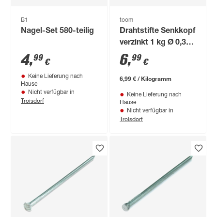
B1
toom
Nagel-Set 580-teilig
Drahtstifte Senkkopf
verzinkt 1 kg Ø 0,38
x 10 cm
4
,
6
,
99
99
€
€
Keine Lieferung nach
6,99 € / Kilogramm
Hause
Nicht verfügbar in
Keine Lieferung nach
Troisdorf
Hause
Nicht verfügbar in
Troisdorf