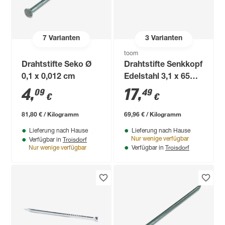
7
Varianten
3
Varianten
toom
Drahtstifte Seko Ø
Drahtstifte Senkkopf
0,1 x 0,012 cm
Edelstahl 3,1 x 65
mm
4
,
17
,
09
49
€
€
81,80 € / Kilogramm
69,96 € / Kilogramm
Lieferung nach Hause
Lieferung nach Hause
Troisdorf
Nur wenige verfügbar
Verfügbar in
Troisdorf
Nur wenige verfügbar
Verfügbar in