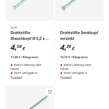
toom
Drahtstifte
Drahtstifte Senkkopf
Stauchkopf Ø 0,2 x 4
verzinkt
cm
4
,
4
,
59
29
€
€
11,48 € / Kilogramm
10,73 € / Kilogramm
Keine Lieferung nach
Keine Lieferung nach
Hause
Hause
Nicht verfügbar in
Nicht verfügbar in
Troisdorf
Troisdorf