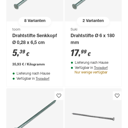
8
Varianten
2
Varianten
toom
Suki
Drahtstifte Senkkopf
Drahtstifte Ø 6 x 180
Ø 0,28 x 6,5 cm
mm
5
,
17
,
39
99
€
€
Lieferung nach Hause
35,93 € / Kilogramm
Troisdorf
Verfügbar in
Nur wenige verfügbar
Lieferung nach Hause
Troisdorf
Verfügbar in