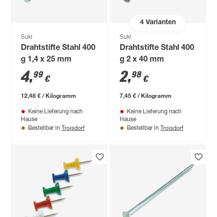
4
Varianten
Suki
Suki
Drahtstifte Stahl 400
Drahtstifte Stahl 400
g 1,4 x 25 mm
g 2 x 40 mm
4
,
2
,
99
98
€
€
12,48 € / Kilogramm
7,45 € / Kilogramm
Keine Lieferung nach
Keine Lieferung nach
Hause
Hause
Troisdorf
Troisdorf
Bestellbar in
Bestellbar in