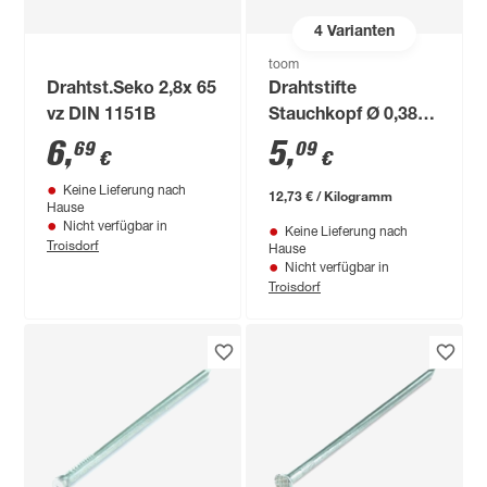
4
Varianten
toom
Drahtst.Seko 2,8x 65
Drahtstifte
vz DIN 1151B
Stauchkopf Ø 0,38
cm
6
,
5
,
69
09
€
€
Keine Lieferung nach
12,73 € / Kilogramm
Hause
Nicht verfügbar in
Keine Lieferung nach
Troisdorf
Hause
Nicht verfügbar in
Troisdorf