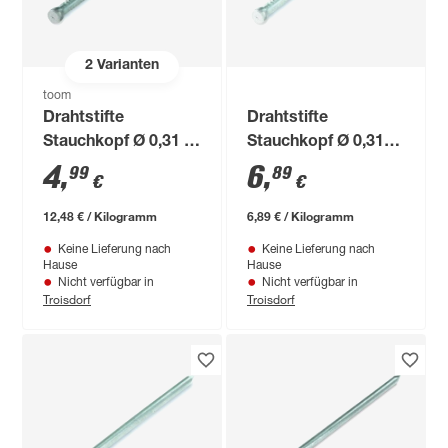
2
Varianten
toom
Drahtstifte
Drahtstifte
Stauchkopf Ø 0,31 x
Stauchkopf Ø 0,31
8 cm
cm
4
,
6
,
99
89
€
€
12,48 € / Kilogramm
6,89 € / Kilogramm
Keine Lieferung nach
Keine Lieferung nach
Hause
Hause
Nicht verfügbar in
Nicht verfügbar in
Troisdorf
Troisdorf