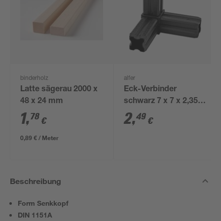
binderholz
alfer
Latte sägerau 2000 x
Eck-Verbinder
48 x 24 mm
schwarz 7 x 7 x 2,35
cm
1
,
2
,
78
49
€
€
0,89 € / Meter
Beschreibung
Form Senkkopf
DIN 1151A