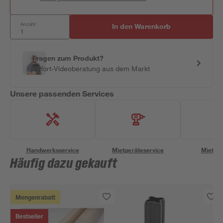
Anzahl:
In den Warenkorb
Fragen zum Produkt?
Sofort-Videoberatung aus dem Markt
Unsere passenden Services
Handwerksservice
Mietgeräteservice
Miettra
Häufig dazu gekauft
Mengenrabatt
Bestseller