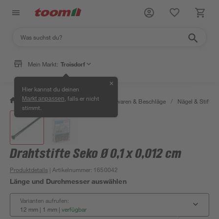
Mein Markt:
Troisdorf
✕
Hier kannst du deinen
, falls er nicht
Markt anpassen
/
Werkstatt & Maschinen
/
Eisenwaren & Beschläge
/
Nägel & Stifte
stimmt.
Drahtstifte Seko Ø 0,1 x 0,012 cm
Produktdetails
| Artikelnummer
:
1650042
Länge und Durchmesser auswählen
Varianten aufrufen:
12 mm | 1 mm
|
verfügbar