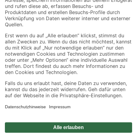
Zahlungsarten
Versandarten
Sicher einkaufen
Jetzt die toom-App herunterladen
Alle Preisangaben in EUR inkl. gesetzl. MwSt.. Die dargestellten Angebote sind unter
Umständen nicht in allen Märkten verfügbar. Die angegebenen Verfügbarkeiten beziehen
sich auf den unter "Mein Markt" ausgewählten toom Baumarkt. Alle Angebote und
Produkte nur solange der Vorrat reicht.
*Paketversand ab 59 € versandkostenfrei, gilt nicht für Artikel mit Speditionsversand, hier
fallen zusätzliche Versandkosten an.
Datenschutz
Privatsphäre
Impressum
AGB
Nutzungsbedingungen
Widerrufsrecht
Vertrag widerrufen