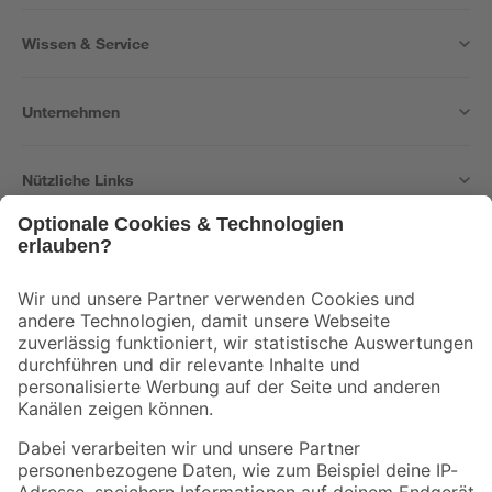
Wissen & Service
Unternehmen
Nützliche Links
Bleib auf dem Laufenden mit unserem Newsletter
Der toom Newsletter: Keine Angebote und Aktionen mehr verpassen!
Zur Newsletter Anmeldung
Folge uns