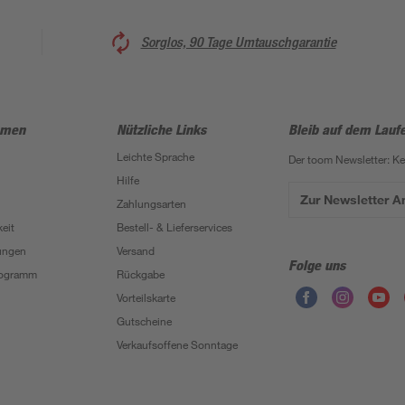
Sorglos, 90 Tage Umtauschgarantie
hmen
Nützliche Links
Bleib auf dem Lauf
Leichte Sprache
Der toom Newsletter: K
Hilfe
Zur Newsletter 
Zahlungsarten
eit
Bestell- & Lieferservices
ungen
Versand
Folge uns
Programm
Rückgabe
Vorteilskarte
Gutscheine
Verkaufsoffene Sonntage