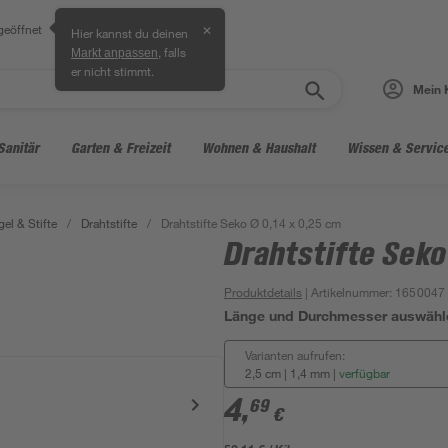
geöffnet
✕
Hier kannst du deinen
, falls
Markt anpassen
er nicht stimmt.
Mein 
Sanitär
Garten & Freizeit
Wohnen & Haushalt
Wissen & Servic
el & Stifte
/
Drahtstifte
/
Drahtstifte Seko Ø 0,14 x 0,25 cm
Drahtstifte Seko
Produktdetails
| Artikelnummer
:
1650047
Länge und Durchmesser auswähl
Varianten aufrufen:
2,5 cm | 1,4 mm
|
verfügbar
4
,
69
€