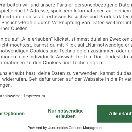
,35
'Cityboard'
2,35 cm
ungeschliffen 1690 x
5
,
1
,
99
99
€
€
/ m²
634 x 12 mm
6,41 € / Pack
Die Drahtstifte Seko blank DIN 11
die einfache Verbindung von unter