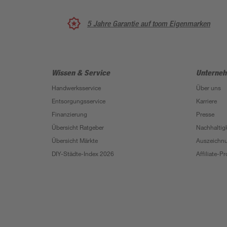
5 Jahre Garantie auf toom Eigenmarken
Wissen & Service
Unterne
Handwerksservice
Über uns
Entsorgungsservice
Karriere
Finanzierung
Presse
Übersicht Ratgeber
Nachhaltigk
Übersicht Märkte
Auszeichn
DIY-Städte-Index 2026
Affiliate-