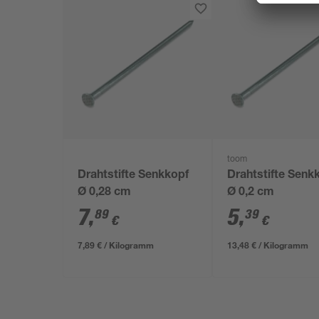
toom
Drahtstifte Senkkopf
Drahtstifte Senk
Ø 0,28 cm
Ø 0,2 cm
7
,
5
,
89
39
€
€
7,89 € / Kilogramm
13,48 € / Kilogramm