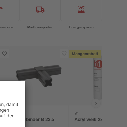
eservice
Miettransporter
Energie sparen
Mengenrabatt
alfer
B1
T-Verbinder Ø 23,5
Acryl weiß 280 ml