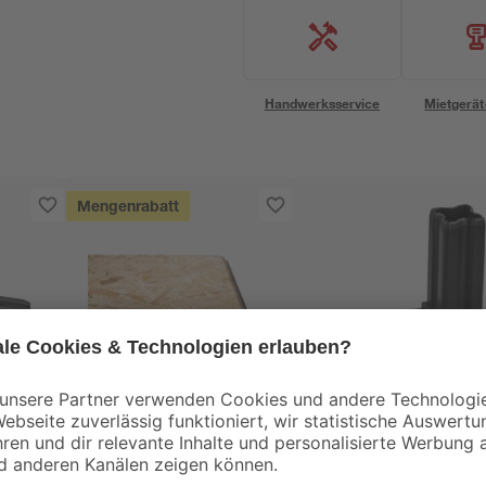
Handwerksservice
Mietgerät
Mengenrabatt
Kronospan
alfer
OSB3-Verlegeplatte
Winkelverbinder 90°