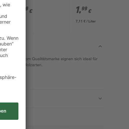
mm
2
,
1
,
49
99
€
€
7,11 € / Liter
51A unserer toom Qualitätsmarke eignen sich ideal für
schiedlichen Holzarten.