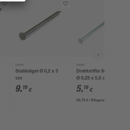
toom
toom
Stahlnägel Ø 0,2 x 3
Drahtstifte Senkkopf
cm
Ø 0,25 x 5,5 cm
9
,
5
,
19
19
€
€
35,79 € / Kilogramm