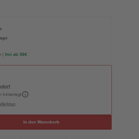
e
tage
 |
frei ab 59€
sdorf
h hinterlegt
 Märkten
In den Warenkorb