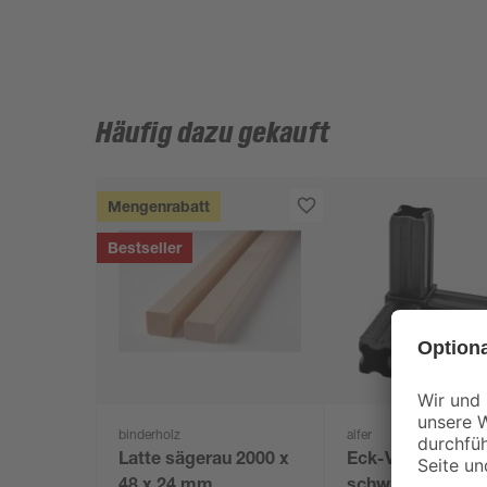
Häufig dazu gekauft
Mengenrabatt
Bestseller
binderholz
alfer
Latte sägerau 2000 x
Eck-Verbinder