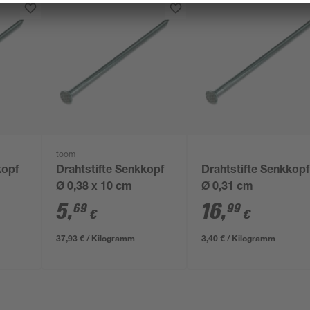
toom
kopf
Drahtstifte Senkkopf
Drahtstifte Senkkopf
Ø 0,38 x 10 cm
Ø 0,31 cm
5
,
16
,
69
99
€
€
37,93 € / Kilogramm
3,40 € / Kilogramm