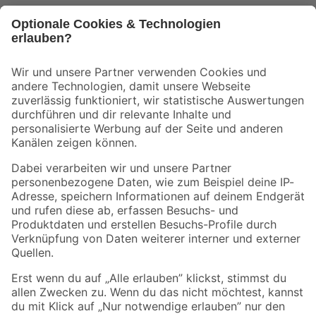
Bleib auf dem Laufenden mit unserem Newsletter
Der toom Newsletter: Keine Angebote und Aktionen mehr verpassen!
Zur Newsletter Anmeldung
Folge uns
Zahlungsarten
Versandarten
Sicher einkaufen
Jetzt die toom-App herunterladen