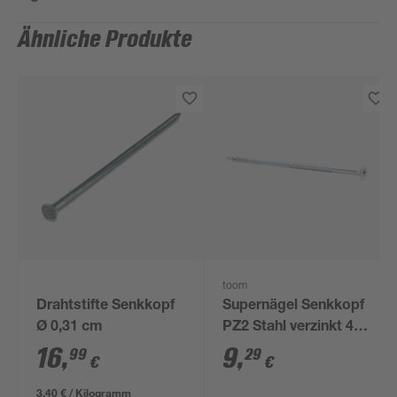
Ähnliche Produkte
toom
Drahtstifte Senkkopf
Supernägel Senkkopf
Ø 0,31 cm
PZ2 Stahl verzinkt 4,2
x 100 mm 50 Stück
16
,
9
,
99
29
€
€
3,40 € / Kilogramm