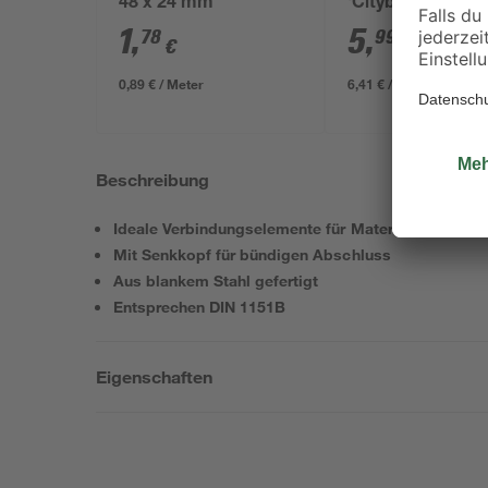
48 x 24 mm
'Cityboard'
ungeschliffen 16
1
,
5
,
78
99
€
€
/ m²
634 x 12 mm
0,89 € / Meter
6,41 € / Pack
Beschreibung
Ideale Verbindungselemente für Materialien aus Ho
Mit Senkkopf für bündigen Abschluss
Aus blankem Stahl gefertigt
Entsprechen DIN 1151B
Eigenschaften