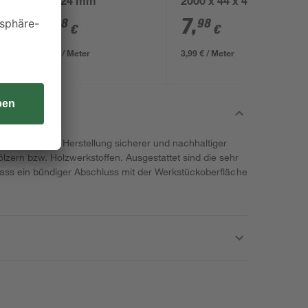
44 x 24 mm
2000 x 44 x 44 mm
4
,
7
,
98
98
€
€
1,99 € / Meter
3,99 € / Meter
ignen sich zur Herstellung sicherer und nachhaltiger
lzern bzw. Holzwerkstoffen. Ausgestattet sind die sehr
odass ein bündiger Abschluss mit der Werkstückoberfläche