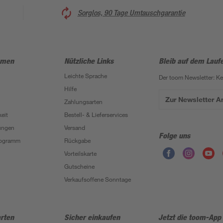
Sorglos, 90 Tage Umtauschgarantie
hmen
Nützliche Links
Bleib auf dem Lauf
Leichte Sprache
Der toom Newsletter: K
Hilfe
Zur Newsletter 
Zahlungsarten
eit
Bestell- & Lieferservices
ungen
Versand
Folge uns
Programm
Rückgabe
Vorteilskarte
Gutscheine
Verkaufsoffene Sonntage
rten
Sicher einkaufen
Jetzt die toom-App