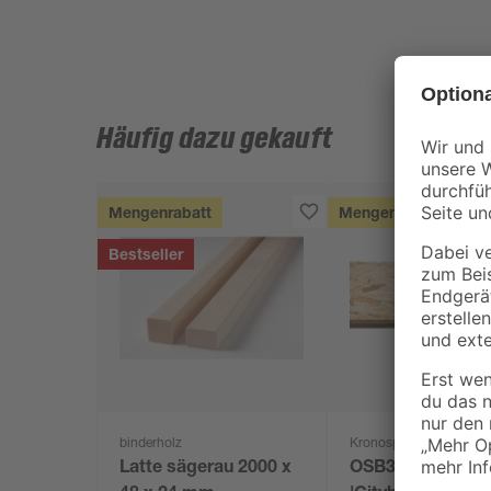
Häufig dazu gekauft
Mengenrabatt
Mengenrabatt
Bestseller
binderholz
Kronospan
Latte sägerau 2000 x
OSB3-Verlegepla