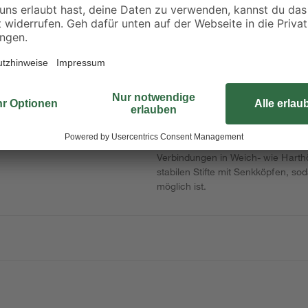
44 x 24 mm
2000 x 58 x 38 mm
90 x
3
,
3
,
98
98
€
€
1,99 € / Meter
1,99 € / Meter
Diese Drahtstifte der Marke Suki e
lz
Verbindungen in Weich- wie Harthö
stabilen Stifte mit Senkköpfen, s
möglich ist.