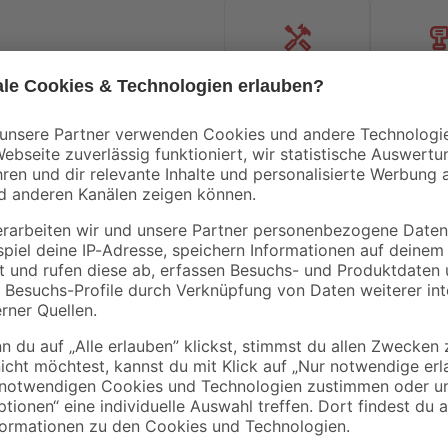
Handwerksservice
Mietgerät
Mengenrabatt
Mengenrabatt
Bestseller
Bestseller
binderholz
binderholz
tte
Latte gehobelt 2000 x
Rahmen sägerau