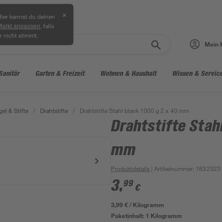
✕
ier kannst du deinen
, falls
Markt anpassen
r nicht stimmt.
Mein 
Sanitär
Garten & Freizeit
Wohnen & Haushalt
Wissen & Servic
el & Stifte
/
Drahtstifte
/
Drahtstifte Stahl blank 1000 g 2 x 40 mm
Drahtstifte Stahl
mm
Produktdetails
| Artikelnummer
:
1632323
3
,
99
€
3,99 € / Kilogramm
Paketinhalt:
1 Kilogramm