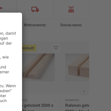
eservice
Miettransporter
Energie sparen
Mengenrabatt
binderholz
binderholz
Latte gehobelt 2500 x
Rahmen gehobelt