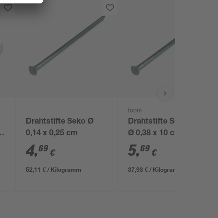
toom
Drahtstifte Seko Ø
Drahtstifte Senkkopf
mm
0,14 x 0,25 cm
Ø 0,38 x 10 cm
4
,
5
,
69
69
€
€
52,11 € / Kilogramm
37,93 € / Kilogramm