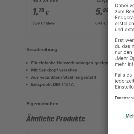
48 x 24 mm
'Cityboard'
ungeschliffen 16
1
,
5
,
78
99
€
€
/ m²
634 x 12 mm
0,89 € / Meter
6,41 € / Pack
Beschreibung
Für einfache Holzverbindungen geeignet
Mit Senkkopf versehen
Aus verzinktem Stahl hergestellt
Entspricht DIN 1151A
Eigenschaften
Ähnliche Produkte