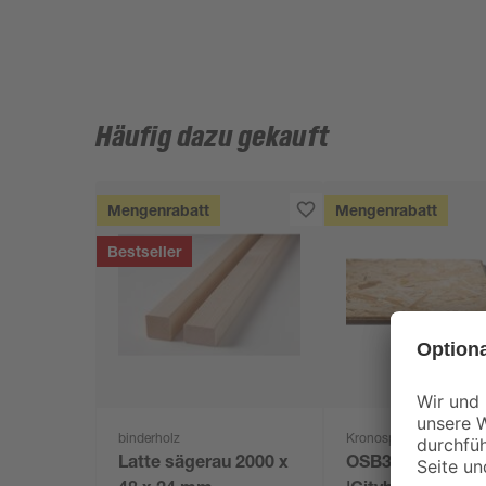
Häufig dazu gekauft
Mengenrabatt
Mengenrabatt
Bestseller
binderholz
Kronospan
Latte sägerau 2000 x
OSB3-Verlegepla