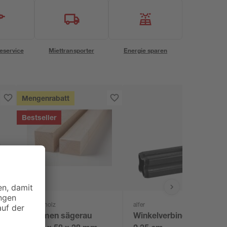
eservice
Miettransporter
Energie sparen
Mengenrabatt
Bestseller
binderholz
alfer
Rahmen sägerau
Winkelverbinder 90°