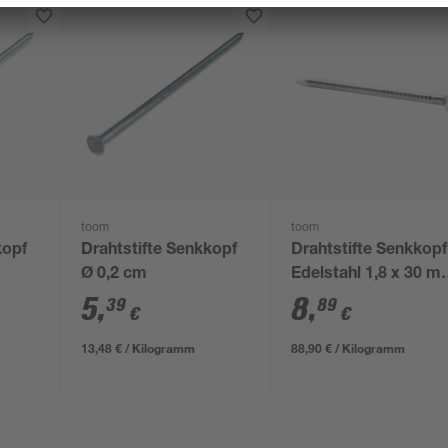
toom
toom
kopf
Drahtstifte Senkkopf
Drahtstifte Senkkopf
Ø 0,2 cm
Edelstahl 1,8 x 30 
100 g
5
,
8
,
39
89
€
€
13,48 € / Kilogramm
88,90 € / Kilogramm