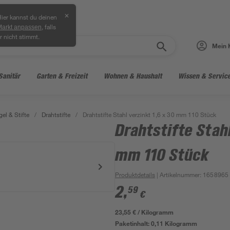
✕
ier kannst du deinen
, falls
Markt anpassen
r nicht stimmt.
Mein 
Sanitär
Garten & Freizeit
Wohnen & Haushalt
Wissen & Servic
el & Stifte
/
Drahtstifte
/
Drahtstifte Stahl verzinkt 1,6 x 30 mm 110 Stück
Drahtstifte Stahl
mm 110 Stück
Produktdetails
| Artikelnummer
:
1658965
2
,
59
€
23,55 € / Kilogramm
Paketinhalt:
0,11 Kilogramm