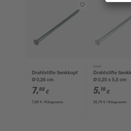
toom
Drahtstifte Senkkopf
Drahtstifte Senk
Ø 0,28 cm
Ø 0,25 x 5,5 cm
7
,
5
,
89
19
€
€
7,89 € / Kilogramm
35,79 € / Kilogramm