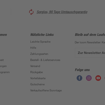
Sorglos, 90 Tage Umtauschgarantie
hmen
Nützliche Links
Bleib auf dem Lauf
Leichte Sprache
Der toom Newsletter: K
Hilfe
Zur Newsletter 
Zahlungsarten
eit
Bestell- & Lieferservices
ungen
Versand
Folge uns
Programm
Rückgabe
Vorteilskarte
Gutscheine
Verkaufsoffene Sonntage