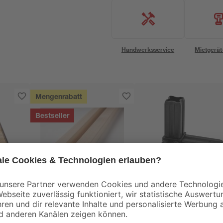
Handwerksservice
Mietgerät
Mengenrabatt
Bestseller
binderholz
alfer
tte
Latte gehobelt 2000 x
Eck-Verbinder