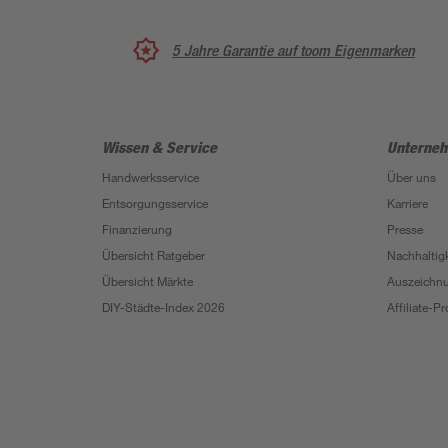
5 Jahre Garantie auf toom Eigenmarken
Wissen & Service
Unterne
Handwerksservice
Über uns
Entsorgungsservice
Karriere
Finanzierung
Presse
Übersicht Ratgeber
Nachhaltigk
Übersicht Märkte
Auszeichn
DIY-Städte-Index 2026
Affiliate-