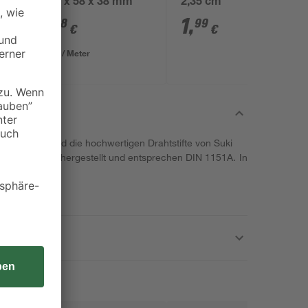
2000 x 58 x 38 mm
2,35 cm
3
,
1
,
98
99
€
€
1,99 € / Meter
z mit Holz sind die hochwertigen Drahtstifte von Suki
rzinktem Stahl hergestellt und entsprechen DIN 1151A. In
lten.