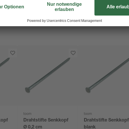
überstreichen. So werden sie na
toom
toom
kopf
Drahtstifte Senkkopf
Drahtstifte Senkkopf
Ø 0,2 cm
blank