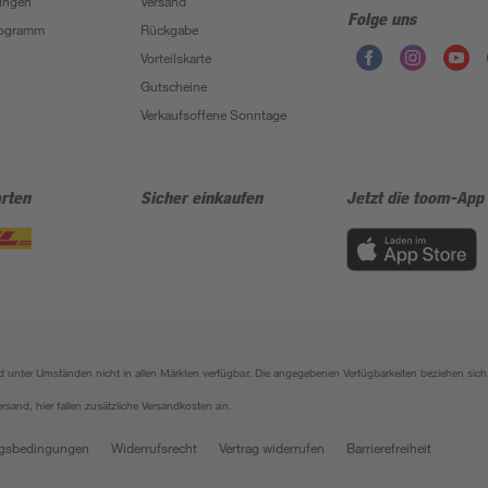
ungen
Versand
Folge uns
Programm
Rückgabe
Vorteilskarte
Gutscheine
Verkaufsoffene Sonntage
rten
Sicher einkaufen
Jetzt die toom-App
sind unter Umständen nicht in allen Märkten verfügbar. Die angegebenen Verfügbarkeiten beziehen s
ersand, hier fallen zusätzliche Versandkosten an.
gsbedingungen
Widerrufsrecht
Vertrag widerrufen
Barrierefreiheit