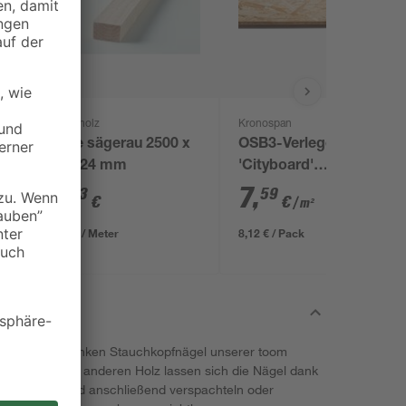
binderholz
Kronospan
x
Latte sägerau 2500 x
OSB3-Verlegeplatte
48 x 24 mm
'Cityboard'
ungeschliffen 1690 x
2
,
7
,
23
59
€
€
/ m²
634 x 15 mm
0,89 € / Meter
8,12 € / Pack
en sich die blanken Stauchkopfnägel unserer toom
uch in jedem anderen Holz lassen sich die Nägel dank
 versenken und anschließend verspachteln oder