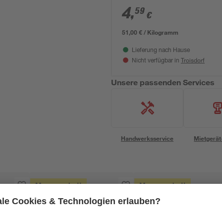
4
,
59
€
51,00 € / Kilogramm
Lieferung nach Hause
Troisdorf
Nicht verfügbar in
Unsere passenden Services
Handwerksservice
Mietgerät
Mengenrabatt
Mengenrabatt
Bestseller
Bestseller