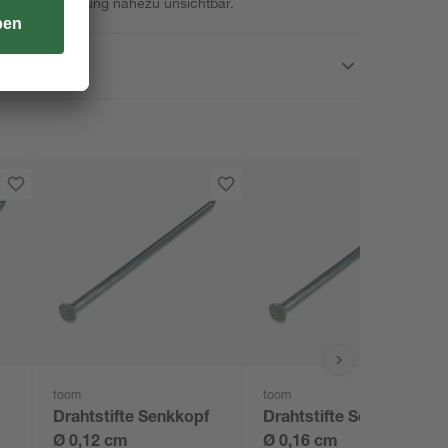
ch der Anwendung nahezu unsichtbar.
toom
toom
Drahtstifte Senkkopf
Drahtstifte Senkkopf
Ø 0,12 cm
Ø 0,16 cm