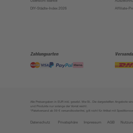
Übersicht Märkte
Auszeichn
DIY-Städte-Index 2026
Affiliate-
Zahlungsarten
Versanda
Alle Preisangaben in EUR inkl. gesetzl. MwSt.. Die dargestellten Angebote 
und Produkte nur solange der Vorrat reicht.
*Paketversand ab 59 € versandkostenfrei, gilt nicht für Artikel mit Speditionsv
Datenschutz
Privatsphäre
Impressum
AGB
Nutzun