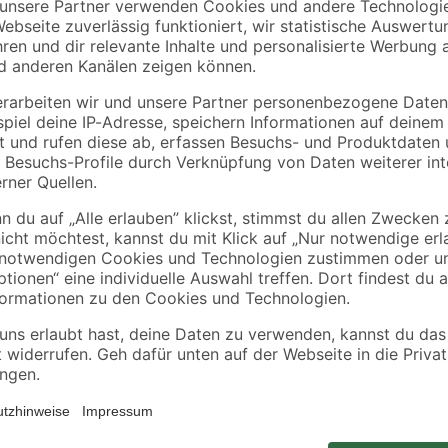
binderholz
binderholz
tte
Rahmen sägerau
Latte gehobelt 2000 
2000 x 58 x 38 mm
44 x 24 mm
90 x
3
,
3
,
98
98
€
€
1,99 € / Meter
1,99 € / Meter
Zum Arbeiten mit Holzleisten eign
Eigenmarke besonders gut. Doch a
ihrer schmalen Kopfform komplett