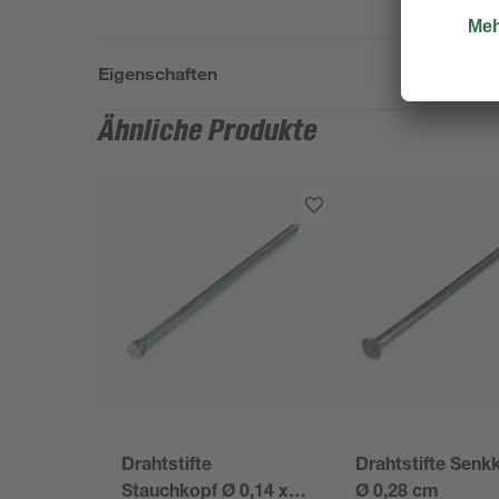
Eigenschaften
Ähnliche Produkte
Drahtstifte
Drahtstifte Senk
Stauchkopf Ø 0,14 x
Ø 0,28 cm