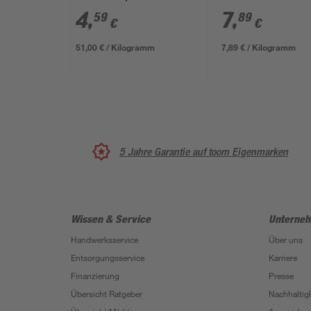
2,5 cm
4
,
7
,
59
89
€
€
51,00 € / Kilogramm
7,89 € / Kilogramm
5 Jahre Garantie auf toom Eigenmarken
Wissen & Service
Unterne
Handwerksservice
Über uns
Entsorgungsservice
Karriere
Finanzierung
Presse
Übersicht Ratgeber
Nachhaltigk