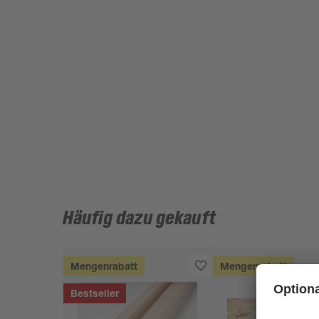
Häufig dazu gekauft
Mengenrabatt
Mengenrabatt
Bestseller