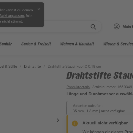
✕
ier kannst du deinen
, falls
Markt anpassen
r nicht stimmt.
Mein 
Sanitär
Garten & Freizeit
Wohnen & Haushalt
Wissen & Servic
el & Stifte
/
Drahtstifte
/
Drahtstifte Stauchkopf Ø 0,18 cm
Drahtstifte Stau
Produktdetails
| Artikelnummer
:
1650349
Länge und Durchmesser auswähl
Varianten aufrufen:
35 mm | 1,8 mm
|
nicht verfügbar
Aktuell nicht verfügbar
Wir können dir dieses Produ