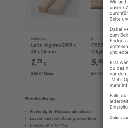
binderholz
Kronospan
Latte sägerau 2000 x
OSB3-Verlegepla
48 x 24 mm
'Cityboard'
ungeschliffen 16
1
,
5
,
78
99
€
€
/ m²
634 x 12 mm
0,89 € / Meter
6,41 € / Pack
Beschreibung
Vielseitig im Holzbau einsetzbar
Lassen sich vollständig versenken
Entspricht DIN 1152