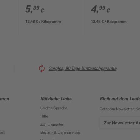
5
,
4
,
39
99
€
€
13,48 € / Kilogramm
12,48 € / Kilogramm
Sorglos, 90 Tage Umtauschgarantie
hmen
Nützliche Links
Bleib auf dem Lauf
Leichte Sprache
Der toom Newsletter: K
Hilfe
Zur Newsletter 
Zahlungsarten
eit
Bestell- & Lieferservices