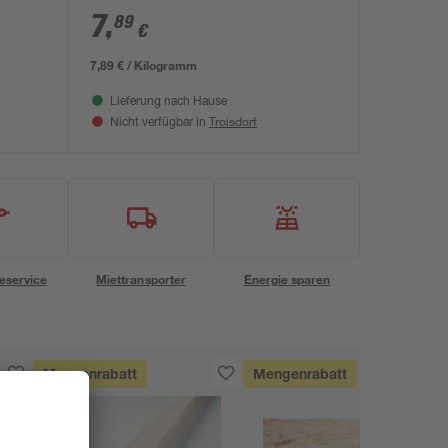
7
,
89
€
7,89 € / Kilogramm
Lieferung nach Hause
Troisdorf
Nicht verfügbar in
eservice
Miettransporter
Energie sparen
Mengenrabatt
Mengenrabatt