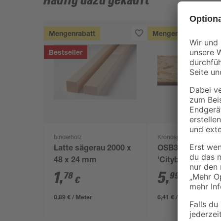
Häufig dazu gekauft
Mengenrabatt
Mengenrabatt
Bestseller
binderholz
Kronospan
Latte sägerau 2000 x
OSB3-Verlegepla
48 x 24 mm
'Cityboard'
ungeschliffen 16
1
,
5
,
78
99
€
€
/ m²
634 x 12 mm
0,89 € / Meter
6,41 € / Pack