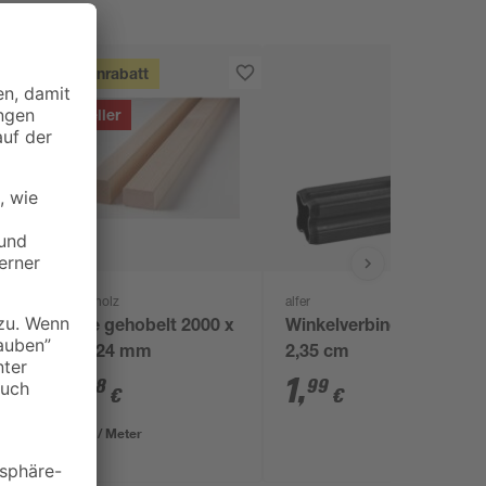
Mengenrabatt
Bestseller
binderholz
alfer
Latte gehobelt 2000 x
Winkelverbinder 90°
44 x 24 mm
2,35 cm
3
,
1
,
98
99
€
€
1,99 € / Meter