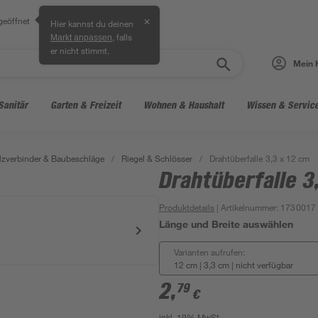
geöffnet
✕
Hier kannst du deinen
, falls
Markt anpassen
er nicht stimmt.
Mein 
Sanitär
Garten & Freizeit
Wohnen & Haushalt
Wissen & Servic
lzverbinder & Baubeschläge
/
Riegel & Schlösser
/
Drahtüberfalle 3,3 x 12 cm
Drahtüberfalle 3
Produktdetails
| Artikelnummer
:
1730017
Länge und Breite auswählen
Varianten aufrufen:
12 cm | 3,3 cm
|
nicht verfügbar
2
,
79
€