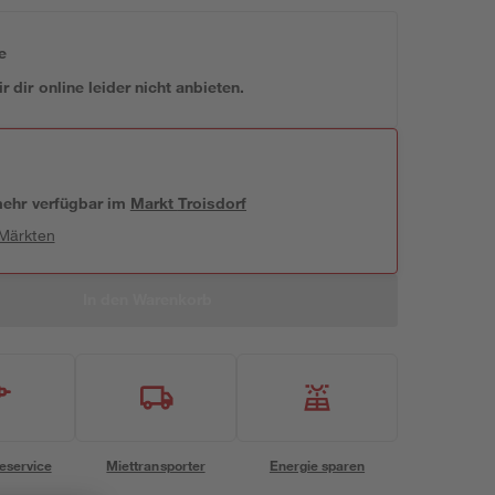
e
 dir online leider nicht anbieten.
 mehr verfügbar
im
Markt
Troisdorf
 Märkten
In den Warenkorb
eservice
Miettransporter
Energie sparen