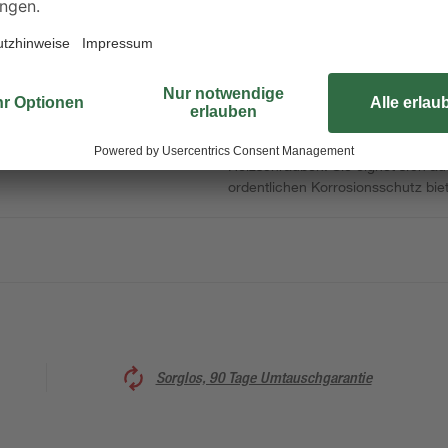
Die schnelle und einfache Lösung
n
einfachen Kellertür ist die Drahtü
einem Scharnier mit Schlaufe und 
Vorhängeschloss geführt werden ka
Holzschrauben. Sie eignet sich au
ordentlichen Korrosionsschutz biet
Sorglos, 90 Tage Umtauschgarantie