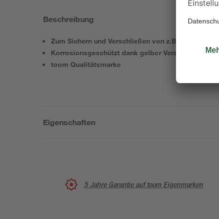
Beschreibung
Zum Sichern und Verschließen von z.B. Gartentore
Korrosionsgeschützt dank gelber Verzinkung
toom Qualitätsmarke
Eigenschaften
5 Jahre Garantie auf toom Eigenmarken