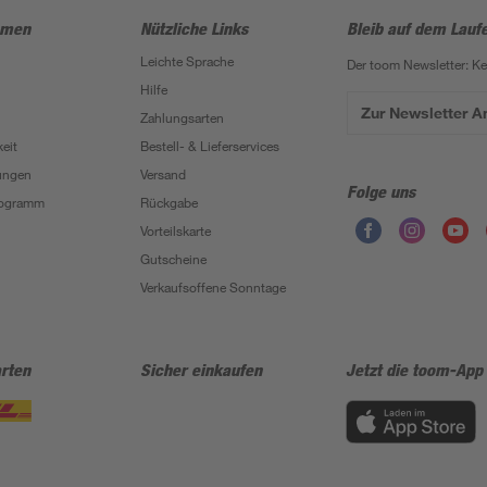
hmen
Nützliche Links
Bleib auf dem Lauf
Leichte Sprache
Der toom Newsletter: K
Hilfe
Zur Newsletter 
Zahlungsarten
eit
Bestell- & Lieferservices
ungen
Versand
Folge uns
Programm
Rückgabe
Vorteilskarte
Gutscheine
Verkaufsoffene Sonntage
rten
Sicher einkaufen
Jetzt die toom-App