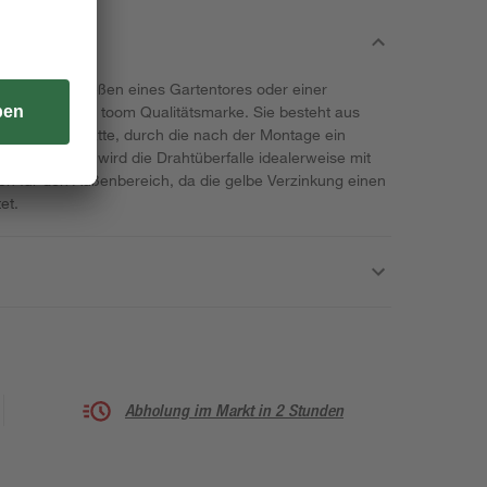
 zum Verschließen eines Gartentores oder einer
berfalle unserer toom Qualitätsmarke. Sie besteht aus
einer Ösenplatte, durch die nach der Montage ein
nn. Montiert wird die Drahtüberfalle idealerweise mit
ch für den Außenbereich, da die gelbe Verzinkung einen
et.
Abholung im Markt in 2 Stunden