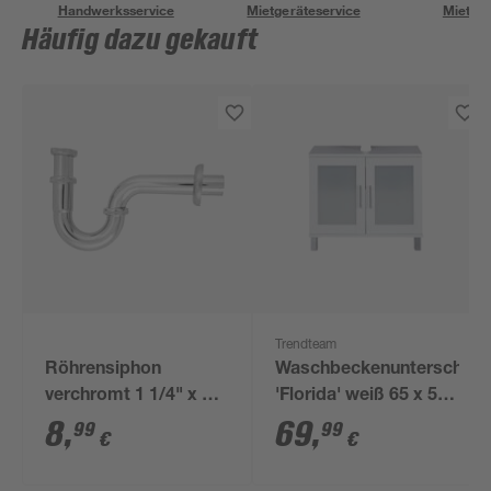
Handwerksservice
Mietgeräteservice
Miettra
Häufig dazu gekauft
Trendteam
Röhrensiphon
Waschbeckenunterschran
verchromt 1 1/4" x 32
'Florida' weiß 65 x 56
mm
x 33 cm
8
,
69
,
99
99
€
€