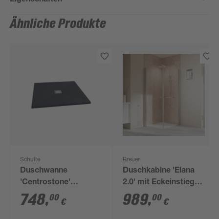
Ähnliche Produkte
Schulte
Breuer
Duschwanne
Duschkabine 'Elana
'Centrostone'
2.0' mit Eckeinstieg
anthrazit 120 x 120
aluminiumfarben 90 x
748
,
989
,
00
00
€
€
cm
90 x 200 cm