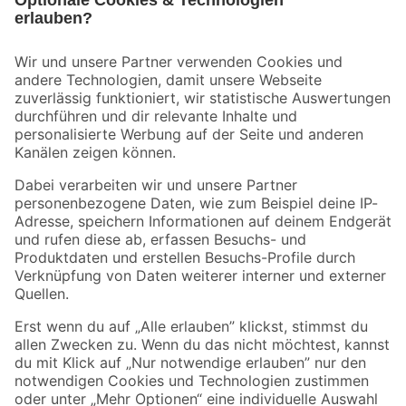
Bleib auf dem Laufenden mit unserem Newsletter
Der toom Newsletter: Keine Angebote und Aktionen mehr verpassen!
Zur Newsletter Anmeldung
Folge uns
Zahlungsarten
Versandarten
Sicher einkaufen
Jetzt die toom-App herunterladen