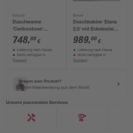
Schulte
Breuer
Duschwanne
Duschkabine 'Elana
'Centrostone'
2.0' mit Eckeinstieg
anthrazit 120 x 120
aluminiumfarben 90
748
,
989
,
00
00
€
€
cm
x 90 x 200 cm
Lieferung nach Hause
Lieferung nach Hause
Nicht verfügbar in
Nicht verfügbar in
Troisdorf
Troisdorf
Fragen zum Produkt?
Sofort-Videoberatung aus dem Markt
Unsere passenden Services