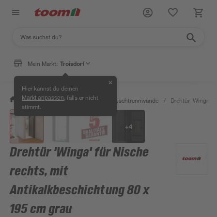
Mein Markt:
Troisdorf
✕
Hier kannst du deinen
, falls er nicht
Markt anpassen
/
Bad & Sanitär
/
Duschen
/
Duschtrennwände
/
Drehtür 'Winga' f
stimmt.
+
4
Drehtür 'Winga' für Nische
rechts, mit
Antikalkbeschichtung 80 x
195 cm grau